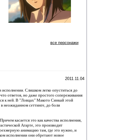
все персонажи
2011.11.04
в исполнении. Слишком легко опуститься до
 что ответов, но даже простого сопереживания
ся к ней. В "Ловцах" Макото Синкай этой
в неожиданном сеттинге, до боли
Причем касается это как качества исполнения,
тастической Агарте, это производит
рехмерную анимацию там, где это нужно, и
аком исполнении они обретают новое