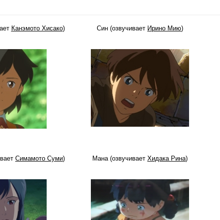
вает
Канэмото Хисако
)
Син (озвучивает
Ирино Мию
)
ивает
Симамото Суми
)
Мана (озвучивает
Хидака Рина
)