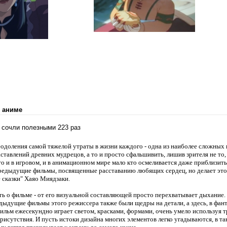
 аниме
х сочли полезными 223 раз
одоления самой тяжелой утраты в жизни каждого - одна из наиболее сложных 
ставлений древних мудрецов, а то и просто сфальшивить, лишив зрителя не то,
то и в игровом, и в анимационном мире мало кто осмеливается даже приблизить
редыдущие фильмы, посвященные расставанию любящих сердец, но делает это 
сказки" Хаяо Миядзаки.
ать о фильме - от его визуальной составляющей просто перехватывает дыхание. 
едыдущие фильмы этого режиссера также были щедры на детали, а здесь, в фан
льм ежесекундно играет светом, красками, формами, очень умело используя т
рисутствия. И пусть истоки дизайна многих элементов легко угадываются, в т