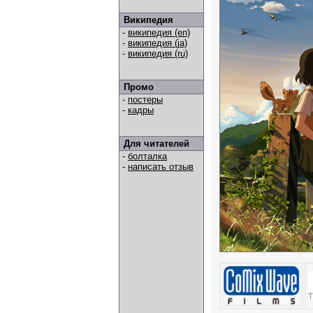
Википедия
-
википедия (en)
-
википедия (ja)
-
википедия (ru)
Промо
-
постеры
-
кадры
Для читателей
-
болталка
-
написать отзыв