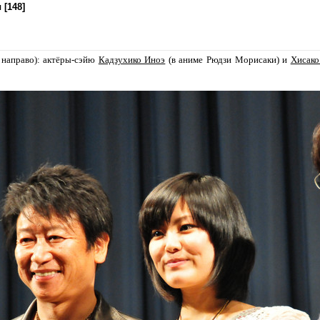
 [148]
 направо): актёры-сэйю
Кадзухико Иноэ
(в аниме Рюдзи Морисаки) и
Хисако