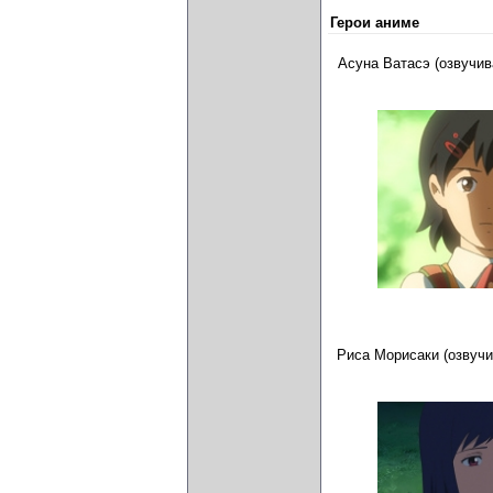
Герои аниме
Асуна Ватасэ (озвучи
Риса Морисаки (озвуч