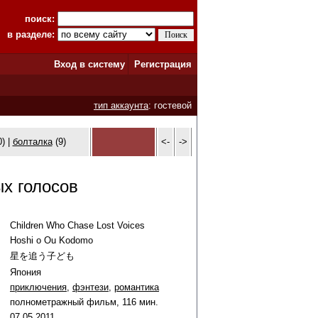
поиск:
в разделе:
Вход в систему
Регистрация
тип аккаунта
: гостевой
) |
болталка
(9)
<-
->
х голосов
Children Who Chase Lost Voices
Hoshi o Ou Kodomo
星を追う子ども
Япония
приключения
,
фэнтези
,
романтика
полнометражный фильм, 116 мин.
07
.
05
.
2011