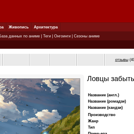
ра
Живопись
Архитектура
База данных по аниме
|
Теги
|
Онгоинги
|
Сезоны аниме
отзывы
(40
Ловцы забыты
Название (англ.)
Название (ромадзи)
Название (кандзи)
Производство
Жанр
Тип
Премьера