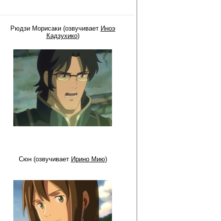
Рюдзи Морисаки (озвучивает
Иноэ
Кадзухико
)
Сюн (озвучивает
Ирино Мию
)