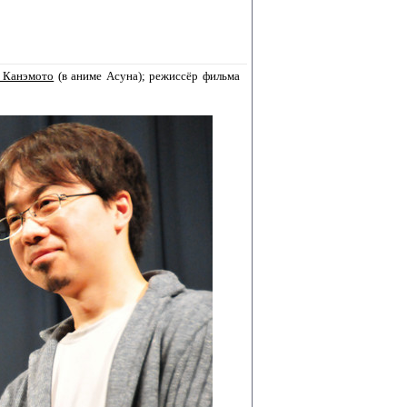
 Канэмото
(в аниме Асуна); режиссёр фильма