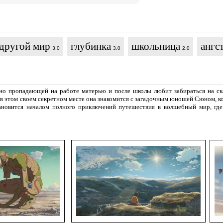
 другой мир
глубинка
школьница
ангс
3.0
3.0
2.0
но пропадающей на работе матерью и после школы любит забираться на ска
в этом своем секретном месте она знакомится с загадочным юношей Сюном, ко
тановится началом полного приключений путешествия в волшебный мир, где