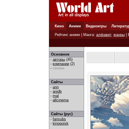
Кино
Аниме
Видеоигры
Литерату
Рейтинг аниме
| Манга:
алфавит
,
жанры
|
Основное
-
авторы
(45)
-
компании
(2)
-
связки
Сайты
-
ann
-
anidb
-
mal
-
allcinema
Сайты (рус)
-
fansubs
-
kinopoisk