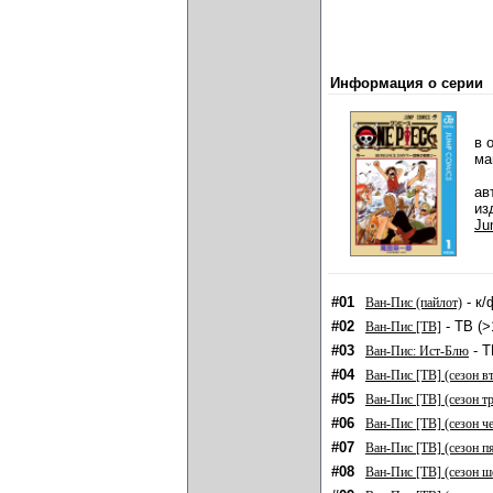
Информация о серии
в 
ма
ав
из
Ju
#01
- к/
Ван-Пис (пайлот)
#02
- ТВ (>
Ван-Пис [ТВ]
#03
- Т
Ван-Пис: Ист-Блю
#04
Ван-Пис [ТВ] (сезон в
#05
Ван-Пис [ТВ] (сезон т
#06
Ван-Пис [ТВ] (сезон ч
#07
Ван-Пис [ТВ] (сезон п
#08
Ван-Пис [ТВ] (сезон ш