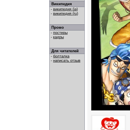
Википедия
-
википедия (ja)
-
википедия (ru)
Промо
-
постеры
-
кадры
Для читателей
-
болталка
-
написать отзыв