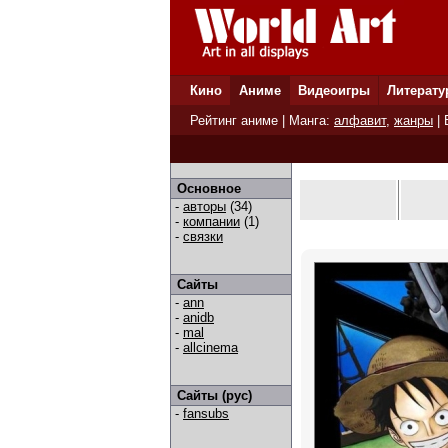
Кино
Аниме
Видеоигры
Литерату
Рейтинг аниме
| Манга:
алфавит
,
жанры
|
Основное
-
авторы
(34)
-
компании
(1)
-
связки
Сайты
-
ann
-
anidb
-
mal
-
allcinema
Сайты (рус)
-
fansubs