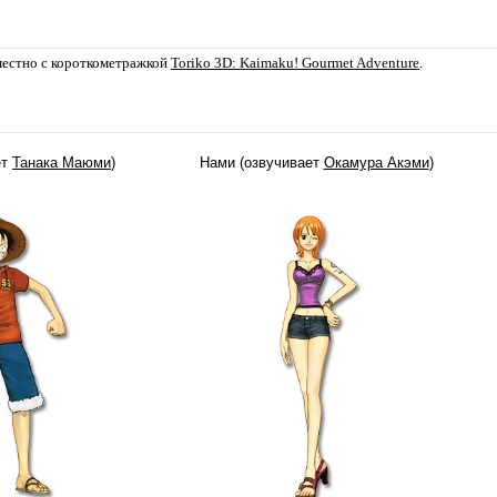
местно с короткометражкой
Toriko 3D: Kaimaku! Gourmet Adventure
.
ет
Танака Маюми
)
Нами (озвучивает
Окамура Акэми
)