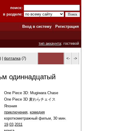
поиск:
в разделе:
Вход в систему
Регистрация
тип аккаунта
: гостевой
) |
болталка
(7)
<-
->
ьм одиннадцатый
One Piece 3D: Mugiwara Chase
One Piece 3D 麦わらチェイス
Япония
приключения
,
комедия
короткометражный фильм, 30 мин.
19
.
03
.
2011
манга