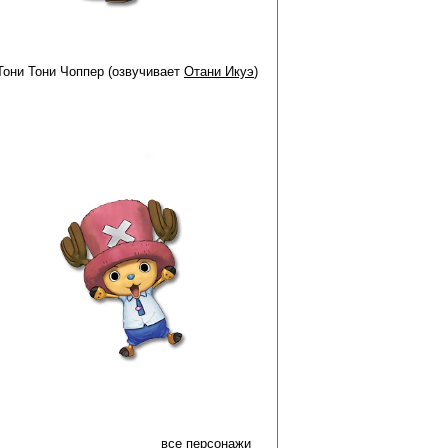
Тони Тони Чоппер (озвучивает
Отани Икуэ
)
все персонажи