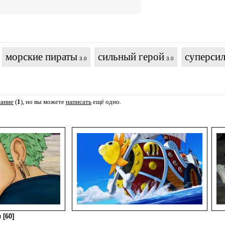
морские пираты
сильный герой
суперсил
3.0
3.0
сание
(
1
), но вы можете
написать
ещё одно.
 [60]