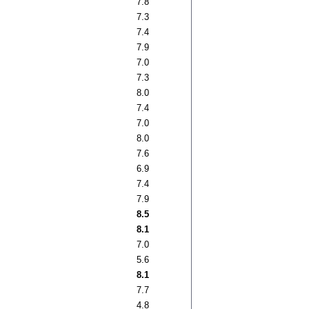
7.8
7.3
7.4
7.9
7.0
7.3
8.0
7.4
7.0
8.0
7.6
6.9
7.4
7.9
8.5
8.1
7.0
5.6
8.1
7.7
4.8