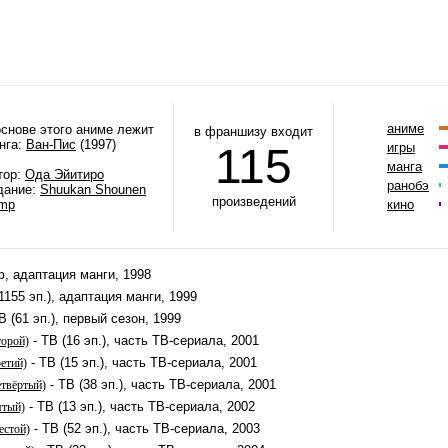
аниме
основе этого аниме лежит
в франшизу входит
нга:
Ван-Пис
(1997)
115
игры
манга
тор:
Ода Эйитиро
ранобэ
дание:
Shuukan Shounen
произведений
mp
кино
ф, адаптация манги, 1998
1155 эп.), адаптация манги, 1999
В (61 эп.), первый сезон, 1999
- ТВ (16 эп.), часть ТВ-сериала, 2001
торой)
- ТВ (15 эп.), часть ТВ-сериала, 2001
ретий)
- ТВ (38 эп.), часть ТВ-сериала, 2001
етвёртый)
- ТВ (13 эп.), часть ТВ-сериала, 2002
ятый)
- ТВ (52 эп.), часть ТВ-сериала, 2003
естой)