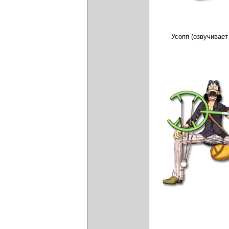
Усопп (озвучивае