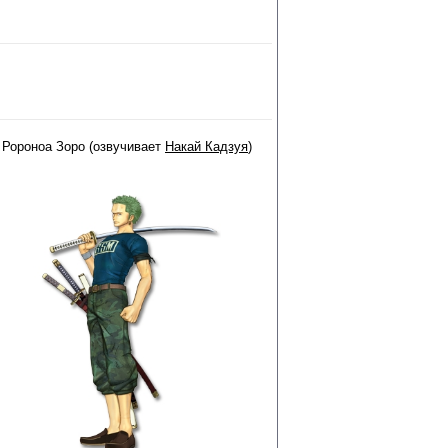
Ророноа Зоро (озвучивает
Накай Кадзуя
)