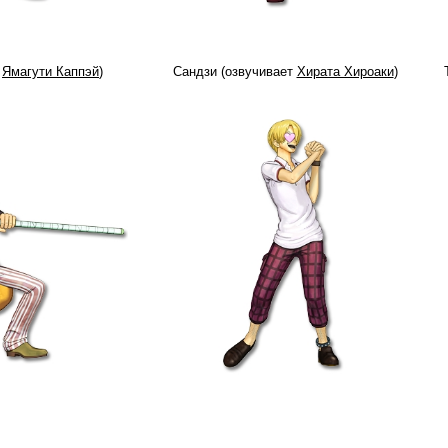
т
Ямагути Каппэй
)
Сандзи (озвучивает
Хирата Хироаки
)