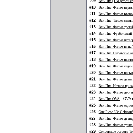
#09
Ван-Пис [ТВ] (сезон с
#10
Ван-Пис: Фильм перв
#11
Ван-Пис: Фильм второ
#12
Ван-Пис: Танцевальны
#13
Ван-Пис: Фильм трети
#14
Ван-Пис: Футбольный 
#15
Ван-Пис: Фильм четвё
#16
Ван-Пис: Фильм пяты
#17
Ван-Пис: Пиратские к
#18
Ван-Пис: Фильм шест
#19
Ван-Пис: Фильм седьм
#20
Ван-Пис: Фильм вось
#21
Ван-Пис: Фильм девя
#22
Ван-Пис: Начало при
#23
Ван-Пис: Фильм десят
#24
- OVA (
Ван-Пис OVA
#25
Ван-Пис: Фильм один
#26
One Piece 3D: Gekisou!
#27
Ван-Пис: Фильм двена
#28
Ван-Пис: Фильм трина
#29
Сокровище острова То