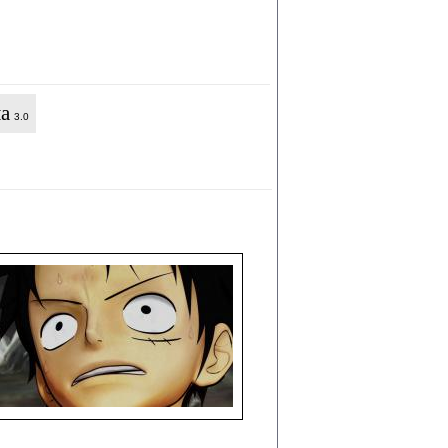
а
3.0