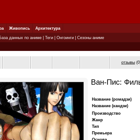
ра
Живопись
Архитектура
База данных по аниме
|
Теги
|
Онгоинги
|
Сезоны аниме
отзывы
(0
Ван-Пис: Фил
Название (ромадзи)
Название (кандзи)
Производство
Жанр
Тип
Премьера
Основа