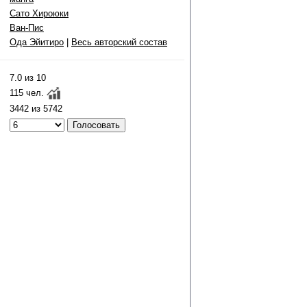
Сато Хироюки
Ван-Пис
Ода Эйитиро
|
Весь авторский состав
7.0 из 10
115 чел.
3442 из 5742