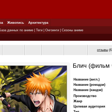
ра
Живопись
Архитектура
База данных по аниме
|
Теги
|
Онгоинги
|
Сезоны аниме
отзывы
(6
Блич (фильм 
Название (англ.)
Название (ромадзи)
Название (кандзи)
Производство
Жанр
Целевая аудитория
Тип