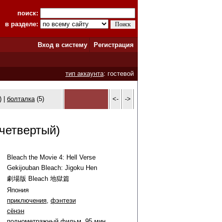
поиск:
в разделе:
Вход в систему
Регистрация
тип аккаунта
: гостевой
) |
болталка
(5)
<-
->
четвертый)
Bleach the Movie 4: Hell Verse
Gekijouban Bleach: Jigoku Hen
劇場版 Bleach 地獄篇
Япония
приключения
,
фэнтези
сёнэн
полнометражный фильм, 95 мин.