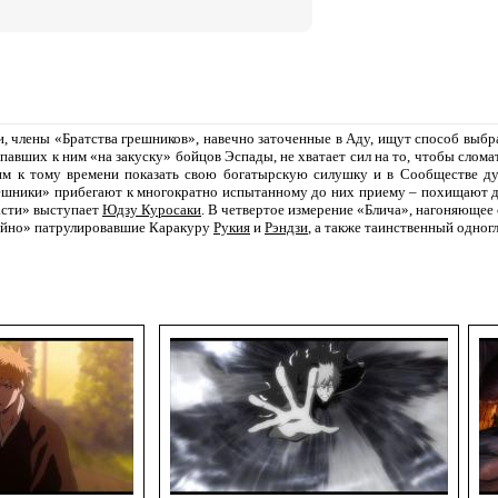
, члены «Братства грешников», навечно заточенные в Аду, ищут способ выбра
опавших к ним «на закуску» бойцов Эспады, не хватает сил на то, чтобы слома
им к тому времени показать свою богатырскую силушку и в Сообществе ду
решники» прибегают к многократно испытанному до них приему – похищают до
асти» выступает
Юдзу Куросаки
. В четвертое измерение «Блича», нагоняющее
айно» патрулировавшие Каракуру
Рукия
и
Рэндзи
, а также таинственный одно