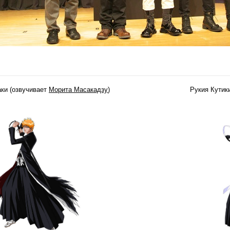
аки (озвучивает
Морита Масакадзу
)
Рукия Кутик