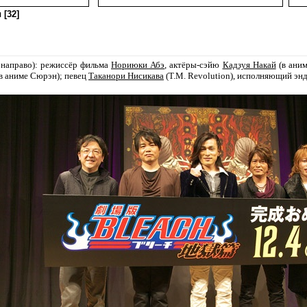
 [32]
 направо): режиссёр фильма
Нориюки Абэ
, актёры-сэйю
Кадзуя Накай
(в аним
в аниме Сюрэн); певец
Таканори Нисикава
(T.M. Revolution), исполняющий энди