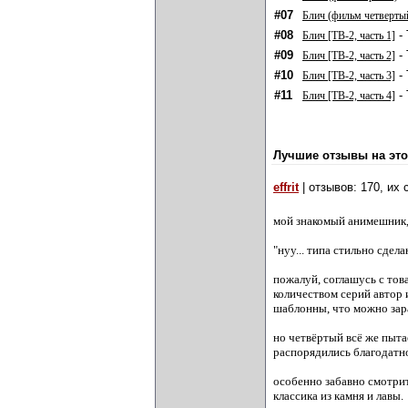
#07
Блич (фильм четверты
#08
- 
Блич [ТВ-2, часть 1]
#09
- 
Блич [ТВ-2, часть 2]
#10
- 
Блич [ТВ-2, часть 3]
#11
- 
Блич [ТВ-2, часть 4]
Лучшие отзывы на это
effrit
| отзывов: 170, их
мой знакомый анимешник, 
"нуу... типа стильно сдел
пожалуй, соглашусь с тов
количеством серий автор 
шаблонны, что можно зара
но четвёртый всё же пыта
распорядились благодатн
особенно забавно смотрит
классика из камня и лавы.