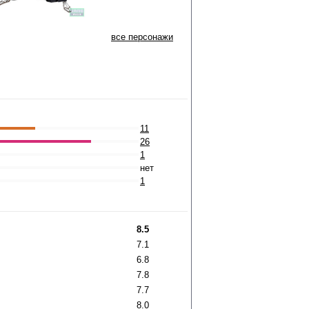
все персонажи
11
26
1
нет
1
8.5
7.1
6.8
7.8
7.7
8.0