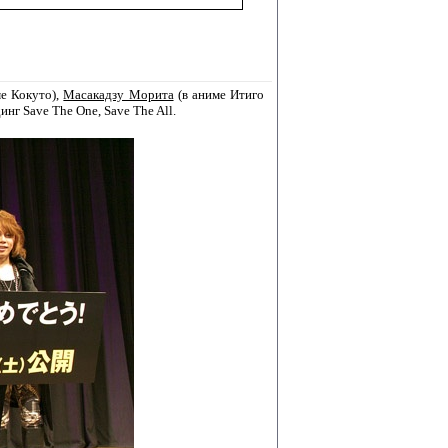
е Кокуто),
Масакадзу Морита
(в аниме Итиго
нг Save The One, Save The All.