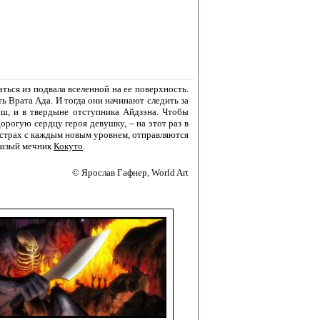
ться из подвала вселенной на ее поверхность.
ть Врата Ада. И тогда они начинают следить за
ш, и в твердыне отступника Айдзэна. Чтобы
рогую сердцу героя девушку, – на этот раз в
 страх с каждым новым уровнем, отправляются
глазый мечник
Кокуто
.
© Ярослав Гафнер, World Art