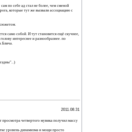
сам по себе ад стал не более, чем сменой
 рога, которые тут же вызвали ассоциацию с
 сюжетом.
тся само собой. И тут становится ещё скучнее,
 голову интереснее и разнообразнее. по
к Блича.
здны"...)
2011.08.31
от просмотра четвертого мувика получил массу
отке уровень динамизма и мощи просто