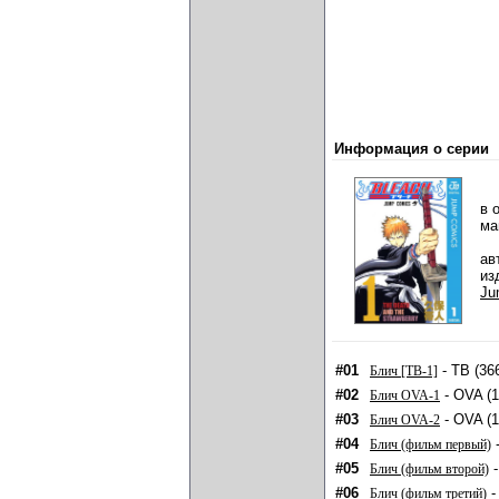
Информация о серии
в 
ма
ав
из
Ju
#01
- ТВ (36
Блич [ТВ-1]
#02
- OVA (1
Блич OVA-1
#03
- OVA (1
Блич OVA-2
#04
-
Блич (фильм первый)
#05
-
Блич (фильм второй)
#06
-
Блич (фильм третий)