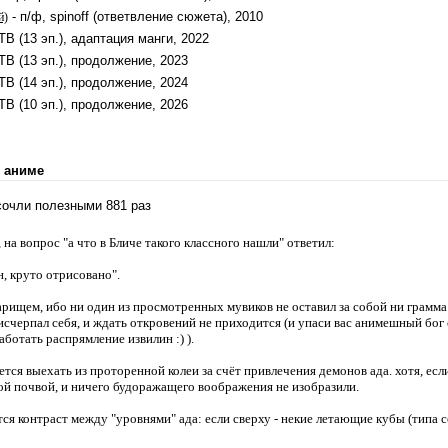
- п/ф, spinoff (ответвление сюжета), 2010
й)
ТВ (13 эп.), адаптация манги, 2022
ТВ (13 эп.), продолжение, 2023
ТВ (14 эп.), продолжение, 2024
ТВ (10 эп.), продолжение, 2026
 аниме
 сочли полезными 881 раз
на вопрос "а что в Бличе такого классного нашли" ответил:
ан, круто отрисовано".
арищем, ибо ни один из просмотренных мувиков не оставил за собой ни грамма
исчерпал себя, и ждать откровений не приходится (и упаси вас анимешный бог 
ботать распрямление извилин :) ).
ется выехать из проторенной колеи за счёт привлечения демонов ада. хотя, ес
ой почвой, и ничего будоражащего воображения не изобразили.
ся контраст между "уровнями" ада: если сверху - некие летающие кубы (типа со