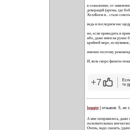
к сожалению, от заявленн
декораций (арены, где бо
ХеллБоем и... стало совсе
ведь в последнем нас ще
но, если приводить в при
ибо, даже имея на руках 
крайней мере, из мувиков 
именно поэтому рекоменд
И, коль скоро фанаты пока
+7
Есл
то
п
loggin
| отзывов: 5, их
А мне понравилось, даже 
положительных впечатлен
Очень, надо сказать, уда