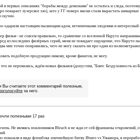
ой в первых описаниях "борьбы между демонами" не осталось и следа, поэтому 
бро покарает лузерское зло), зато у ГГ поверх маски стали вырастать шикарные
м скучно.
дро одарили настоящим пылающим адом, нетипичными злодеями и интересный
мер фильм - не совсем правильно, то сравнение со вселенной Наруто напрашивае
бред из последних филёрных серий, меня не покидает ощущение, что Наруто на
два мне точно понравились, чего не могу сказать ни про один из полнометраже
овать подобную продукцию никому, кроме фанатов, не могу.
 что не перевились, ждём новых фильмов (допустим, "Блич: Бездуховность из Бе
и Вы считаете этот комментарий полезным,
роголосуйте
за него.
 сочли полезными 17 раз
очень. Не являясь поклонником Bleach и не ждя от сей франшизы откровений, 
ий.
чно показали в виде флэшбэка эпичнейшую битву Ичиго vs Улькиора, в перераб