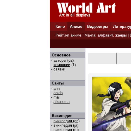
Кино
Аниме
Видеоигры
Литерату
Рейтинг аниме
| Манга:
алфавит
,
жанры
|
Основное
-
авторы
(62)
-
компании
(1)
-
связки
Сайты
-
ann
-
anidb
-
mal
-
allcinema
Википедия
-
википедия (en)
-
википедия (ja)
-
википедия (ru)