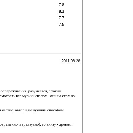
7.8
8.3
7.7
7.5
2011.08.28
 сопереживания. разумеется, с таким
смотреть все мувики скопом - они на столько
ли честно, авторы не лучшим способом
временно и артхаусно), то внизу - древняя