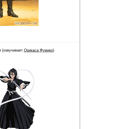
и (озвучивает
Орикаса Фумико
)