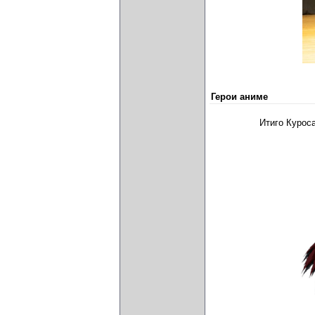
Герои аниме
Итиго Курос