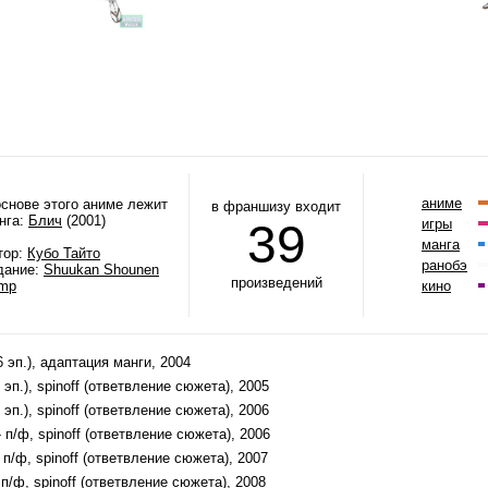
аниме
основе этого аниме лежит
в франшизу входит
нга:
Блич
(2001)
39
игры
манга
тор:
Кубо Тайто
ранобэ
дание:
Shuukan Shounen
произведений
mp
кино
6 эп.), адаптация манги, 2004
 эп.), spinoff (ответвление сюжета), 2005
 эп.), spinoff (ответвление сюжета), 2006
 п/ф, spinoff (ответвление сюжета), 2006
 п/ф, spinoff (ответвление сюжета), 2007
 п/ф, spinoff (ответвление сюжета), 2008