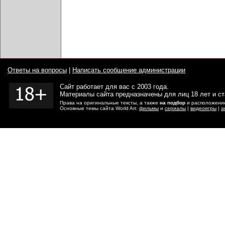
Ответы на вопросы
|
Написать сообщение администрации
Сайт работает для вас с 2003 года.
Материалы сайта предназначены для лиц 18 лет и с
Права на оригинальные тексты, а также
на подбор
и расположение
Основные темы сайта World Art:
фильмы
и
сериалы
|
видеоигры
|
а