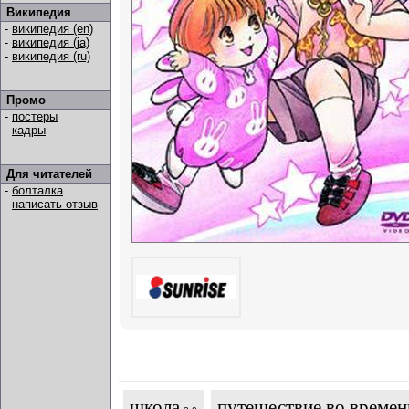
Википедия
-
википедия (en)
-
википедия (ja)
-
википедия (ru)
Промо
-
постеры
-
кадры
Для читателей
-
болталка
-
написать отзыв
школа
путешествие во времен