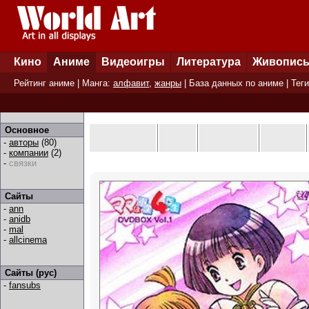
Кино
Аниме
Видеоигры
Литература
Живопис
Рейтинг аниме
| Манга:
алфавит
,
жанры
|
База данных по аниме
|
Теги
Основное
-
авторы
(80)
-
компании
(2)
-
связки
Сайты
-
ann
-
anidb
-
mal
-
allcinema
Сайты (рус)
-
fansubs