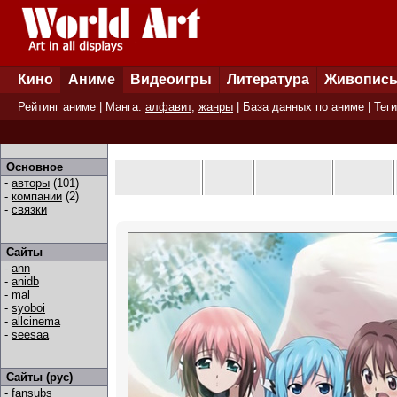
Кино
Аниме
Видеоигры
Литература
Живопис
Рейтинг аниме
| Манга:
алфавит
,
жанры
|
База данных по аниме
|
Теги
Основное
-
авторы
(101)
-
компании
(2)
-
связки
Сайты
-
ann
-
anidb
-
mal
-
syoboi
-
allcinema
-
seesaa
Сайты (рус)
-
fansubs