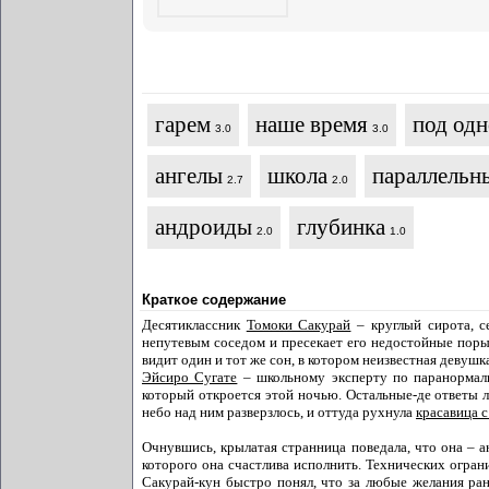
гарем
наше время
под од
3.0
3.0
ангелы
школа
параллельн
2.7
2.0
андроиды
глубинка
2.0
1.0
Краткое содержание
Десятиклассник
Томоки Сакурай
– круглый сирота, с
непутевым соседом и пресекает его недостойные пор
видит один и тот же сон, в котором неизвестная девушк
Эйсиро Сугате
– школьному эксперту по паранормаль
который откроется этой ночью. Остальные-де ответы л
небо над ним разверзлось, и оттуда рухнула
красавица 
Очнувшись, крылатая странница поведала, что она – а
которого она счастлива исполнить. Технических огран
Сакурай-кун быстро понял, что за любые желания рано