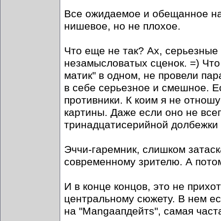
Все ожидаемое и обещанное на 
нишевое, но не плохое.
Что еще не так? Ах, серьезные 
незамысловатых сценок. =) Что
матик" в одном, не провели па
в себе серьезное и смешное. Ес
противники. К коим я не отнош
картины. Даже если оно не всег
тринадцатисерийной долбежки о
Эччи-гаремник, слишком затаск
современному зрителю. А пото
И в конце концов, это не прихо
центральному сюжету. В нем ест
на "Mangaапдейтs", самая част