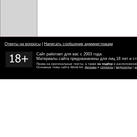
Ответы на вопросы
|
Написать сообщение администрации
Сайт работает для вас с 2003 года.
Материалы сайта предназначены для лиц 18 лет и с
Права на оригинальные тексты, а также
на подбор
и расположение
Основные темы сайта World Art:
фильмы
и
сериалы
|
видеоигры
|
а