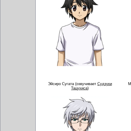
Эйсиро Сугата (озвучивает
Судзуки
М
Тацухиса
)