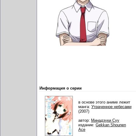
Информация о серии
в основе этого аниме лежит
манга:
Утраченное небесами
(2007)
автор:
Минадзуки Суу
издание:
Gekkan Shounen
Ace