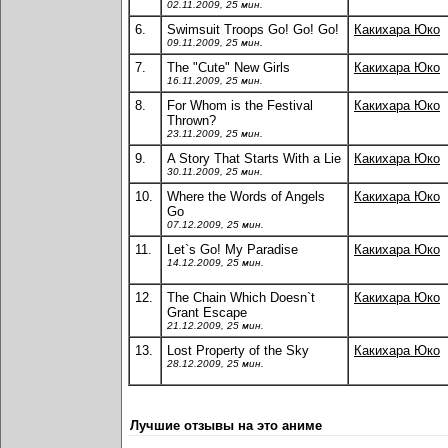
02.11.2009, 25 мин.
6.
Swimsuit Troops Go! Go! Go!
Какихара Юко
09.11.2009, 25 мин.
7.
The "Cute" New Girls
Какихара Юко
16.11.2009, 25 мин.
8.
For Whom is the Festival
Какихара Юко
Thrown?
23.11.2009, 25 мин.
9.
A Story That Starts With a Lie
Какихара Юко
30.11.2009, 25 мин.
10.
Where the Words of Angels
Какихара Юко
Go
07.12.2009, 25 мин.
11.
Let`s Go! My Paradise
Какихара Юко
14.12.2009, 25 мин.
12.
The Chain Which Doesn`t
Какихара Юко
Grant Escape
21.12.2009, 25 мин.
13.
Lost Property of the Sky
Какихара Юко
28.12.2009, 25 мин.
Лучшие отзывы на это аниме