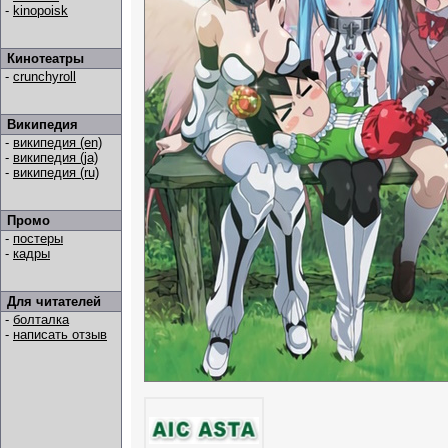
-
kinopoisk
Кинотеатры
-
crunchyroll
Википедия
-
википедия (en)
-
википедия (ja)
-
википедия (ru)
Промо
-
постеры
-
кадры
Для читателей
-
болталка
-
написать отзыв