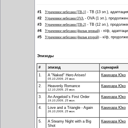
#1
- ТВ (13 эп.), адаптаци
Утраченное небесами [ТВ-1]
#2
- OVA (1 эп.), продолжен
Утраченное небесами OVA
#3
- ТВ (12 эп.), продолже
Утраченное небесами [ТВ-2]
#4
- п/ф, адаптаци
Утраченное небесами (фильм первый)
#5
- к/ф, продолже
Утраченное небесами (фильм второй)
Эпизоды
#
эпизод
сценарий
1.
A "Naked" Hero Arises!
Какихара Юко
05.10.2009, 25 мин.
2.
Heavenly Romance
Какихара Юко
12.10.2009, 25 мин.
3.
An Angeloid`s First Order
Какихара Юко
19.10.2009, 25 мин.
4.
Love and a Triangle - Again
Какихара Юко
26.10.2009, 25 мин.
5.
A Steamy Night with a Big
Какихара Юко
Shot