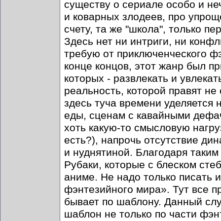
существу о сериале особо и не
и коварных злодеев, про упрощ
счету, та же "школа", только п
Здесь нет ни интриги, ни конфл
требую от приключенческого фэ
конце концов, этот жанр был п
которых - развлекать и увлекат
реальность, которой правят не 
здесь туча времени уделяется
еды, сценам с кавайными дефач
хоть какую-то смысловую нагру
есть?), напрочь отсутствие ди
и нуднятиной. Благодаря таким
Рубаки, которые с блеском сте
аниме. Не надо только писать 
фэнтезийного мира». Тут все пр
бывает по шаблону. Данный случ
шаблон не только по части фэнт