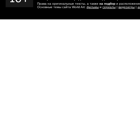
Права на оригинальные тексты, а также
на подбор
и расположение
Основные темы сайта World Art:
фильмы
и
сериалы
|
видеоигры
|
а