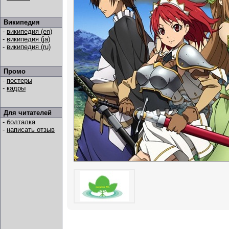
Википедия
-
википедия (en)
-
википедия (ja)
-
википедия (ru)
Промо
-
постеры
-
кадры
Для читателей
-
болталка
-
написать отзыв