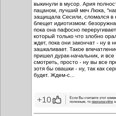
выкинули в мусор. Ария полнос
пацаном, лучший меч Люка, "н
защищала Сесили, сломался в 
блещет идиотизмом: безоружная
пока она пафосно переругивает
который только что злобно орал
ждет, пока они закончат - ну в 
зашкаливает. Такое впечатлени
пришел дурак-начальник, и все 
смотреть, просто - ну вы все 
зотя бы овашки - ну, так как с
будет. Ждем-с...
+10
Если Вы считаете этот комм
полезным, то
проголосуйте
з