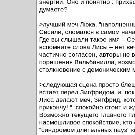
энергии. Оно и понятно : прихв
думаете?
>лучший меч Люка, "наполненн
Сесили, сломался в самом нача
Где вы слышали такое имя – Се
вспомните слова Лисы – нет веч
частично согласен, авторы не 
порешения Вальбанилла, возмо
столкновение с демоническим м
>следующая сцена просто блещ
встает перед Зигфридом, и, по
Лиса делают меч, Зигфрид, кото
прикончу! ", спокойно стоит и ж
Возможно текущего главного пл
насмешливое спокойствие, кто 
“синдромом длительных пауз” к