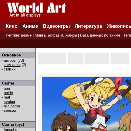
Кино
Аниме
Видеоигры
Литература
Живопис
Рейтинг аниме
| Манга:
алфавит
,
жанры
|
База данных по аниме
|
Теги
Основное
-
авторы
(73)
-
компании
(2)
-
связки
Сайты
-
ann
-
anidb
-
mal
-
syoboi
-
allcinema
-
seesaa
Сайты (рус)
-
fansubs