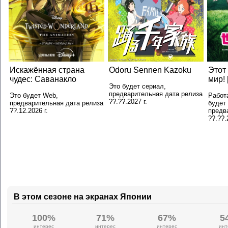
Искажённая страна
Odoru Sennen Kazoku
Этот
чудес: Саванакло
мир! 
Это будет сериал,
предварительная дата релиза
Это будет Web,
Работ
??.??.2027 г.
предварительная дата релиза
будет
??.12.2026 г.
предв
??.??.
В этом сезоне на экранах Японии
100%
71%
67%
5
интерес
интерес
интерес
инт