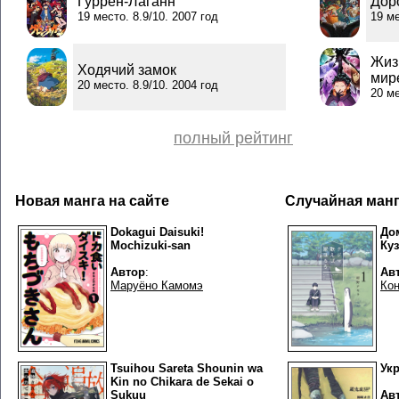
Гуррен-Лаганн
Дор
19 место. 8.9/10. 2007 год
19 ме
Жиз
Ходячий замок
мире
20 место. 8.9/10. 2004 год
20 ме
полный рейтинг
Новая манга на сайте
Случайная ман
Dokagui Daisuki!
До
Mochizuki-san
Ку
Автор
:
Ав
Маруёно Камомэ
Кон
Tsuihou Sareta Shounin wa
Ук
Kin no Chikara de Sekai o
Sukuu
Ав