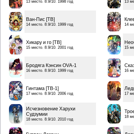
13 место. 8.9/10. 1998 год
13 ме
Ван-Пис [ТВ]
Клев
14 место. 8.9/10. 1999 год
14 ме
Хикару и го [ТВ]
Нео
15 место. 8.9/10. 2001 год
15 ме
Бродяга Кэнсин OVA-1
Сказ
16 место. 8.9/10. 1999 год
16 ме
Гинтама [ТВ-1]
Ледя
17 место. 8.9/10. 2006 год
17 ме
Исчезновение Харухи
Тро
Судзумии
18 ме
18 место. 8.9/10. 2010 год