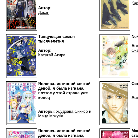
Ка
Автор
:
Дакэн
Танцующая семья
Nek
тысячелетия
Ав
Автор
:
Ок
Касугай Акира
Являясь истинной святой
Си
девой, я была изгнана,
поэтому этой стране уже
конец
Ав
Авторы
:
Уцудзава Сикисо
и
Мацу Мокуба
Являясь истинной святой
Ма
девой, я была изгнана,
ста