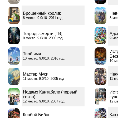
Брошенный кролик
Нев
8 место. 9.0/10. 2011 год
8 мес
Тетрадь смерти [ТВ]
Адс
9 место. 9.0/10. 2006 год
9 мес
Ист
Твоё имя
Бес
10 место. 9.0/10. 2016 год
10 ме
Мастер Муси
Нелё
11 место. 9.0/10. 2005 год
11 ме
Нодамэ Кантабиле (первый
Ист
сезон)
суп
12 место. 9.0/10. 2007 год
12 ме
Ковбой Бибоп
Как