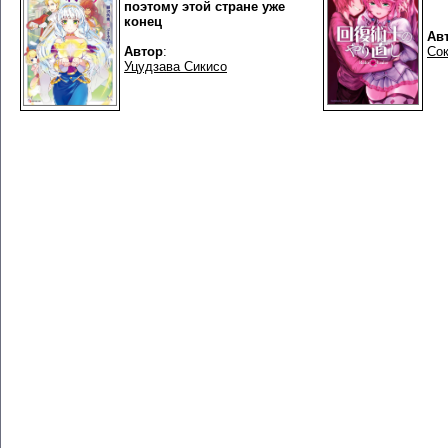
поэтому этой стране уже
конец
Ав
Автор
:
Со
Уцудзава Сикисо