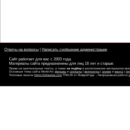
Ответы на вопросы
|
Написать сообщение администрации
Сайт работает для вас с 2003 года.
Материалы сайта предназначены для лиц 18 лет и старше.
Права на оригинальные тексты, а также
на подбор
и расположение материалов прина
Основные темы сайта World Art:
фильмы
и
сериалы
|
видеоигры
|
аниме
и
манга
|
ли
Тепловые панели
https://infrareda.com
ТПИ-28 от ИнфраРэда. ; Непрерывная работа
v