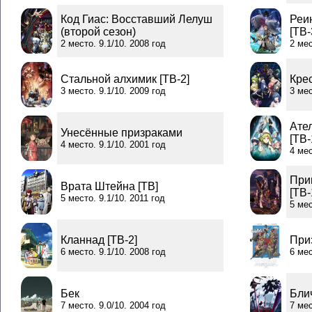
Код Гиас: Восставший Лелуш
Реи
(второй сезон)
[ТВ-
2 место. 9.1/10. 2008 год
2 мес
Стальной алхимик [ТВ-2]
Кре
3 место. 9.1/10. 2009 год
3 мес
Ате
Унесённые призраками
[ТВ-
4 место. 9.1/10. 2001 год
4 мес
При
Врата Штейна [ТВ]
[ТВ-
5 место. 9.1/10. 2011 год
5 мес
Кланнад [ТВ-2]
Приз
6 место. 9.1/10. 2008 год
6 мес
Бек
Блич
7 место. 9.0/10. 2004 год
7 мес