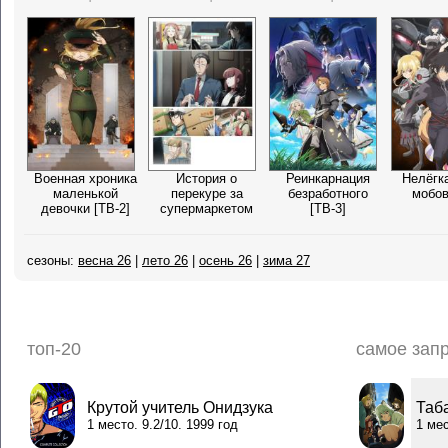
Военная хроника
История о
Реинкарнация
Нелёгк
маленькой
перекуре за
безработного
мобов
девочки [ТВ-2]
супермаркетом
[ТВ-3]
сезоны:
весна 26
|
лето 26
|
осень 26
|
зима 27
топ-20
самое зап
Крутой учитель Онидзука
Таб
1 место. 9.2/10. 1999 год
1 мес