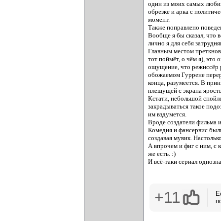
один из моих самых люби
обрезке и арка с политич
момент.
Также поправлено поведен
Вообще я бы сказал, что 
лично я для себя затрудня
Главным местом преткнове
тот поймёт, о чём я), эт
ощущение, что режиссёр р
обожаемом Гуррене переро
конца, разумеется. В при
плещущей с экрана ярость
Кстати, небольшой спойле
закрадываться такое подо
им вздумется.
Вроде создатели фильма и
Комедия и фансервис были
создавая мувик. Настолько
А впрочем и фиг с ним, с
же есть. :)
И всё-таки сериал однозн
+11
Е
п