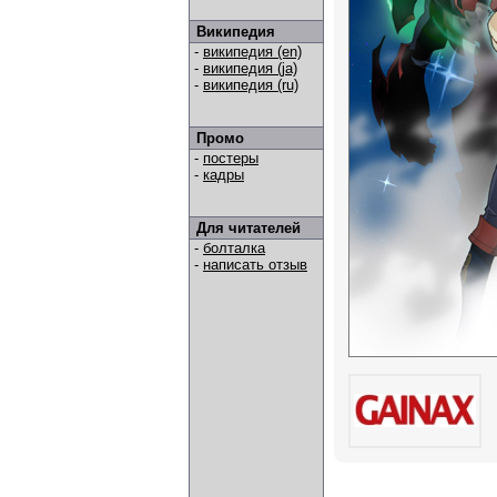
Википедия
-
википедия (en)
-
википедия (ja)
-
википедия (ru)
Промо
-
постеры
-
кадры
Для читателей
-
болталка
-
написать отзыв