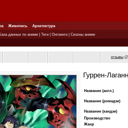
ра
Живопись
Архитектура
База данных по аниме
|
Теги
|
Онгоинги
|
Сезоны аниме
отзывы
(2
Гуррен-Лаган
Название (англ.)
Название (ромадзи)
Название (кандзи)
Производство
Жанр