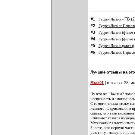
#1
- ТВ (2
Гуррен-Лаганн
#2
Гуррен-Лаганн: Парал
#3
Гуррен-Лаганн (фильм 
#4
Гуррен-Лаганн (фильм 
#5
Гуррен-Лаганн (клипы)
#6
Гуррен-Лаганн: Паралл
Лучшие отзывы на это
Mrak01
| отзывов: 28, и
Ну что же. Начнём? помол
несвязность и эмоциональ
С самого начала фильм на
немного подрисовали, в п
сказал, что таки половина
начинают казатся чужеро
Музыкальная часть измене
Знаете, всю первую часть 
резать тут наверное приш