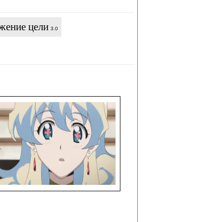
жение цели
3.0