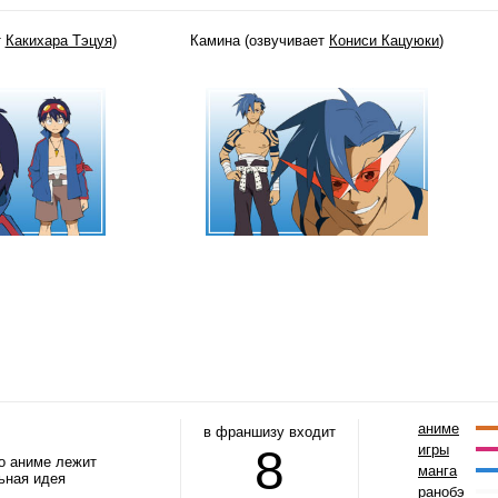
т
Какихара Тэцуя
)
Камина (озвучивает
Кониси Кацуюки
)
аниме
в франшизу входит
8
игры
го аниме лежит
манга
ьная идея
ранобэ