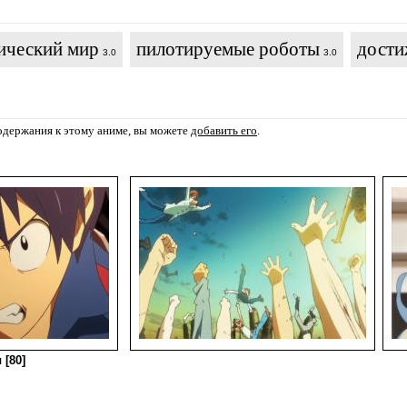
ический мир
пилотируемые роботы
дости
3.0
3.0
содержания к этому аниме, вы можете
добавить его
.
 [80]