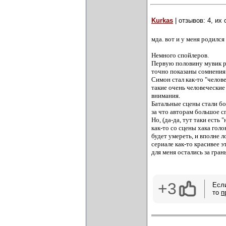
Kurkas
| отзывов: 4, их
мда. вот и у меня родилс
Немного спойлеров.
Первую половину мувик ра
точно показаны сомнения 
Симон стал как-то "челове
такие очень человеческие 
внимания.
Батальные сцены стали бо
за что авторам большое с
Но, (да-да, тут таки есть "
как-то со сцены хака гол
будет умереть, и вполне л
сериале как-то красивее 
для меня остались за гра
+3
Есл
то
п