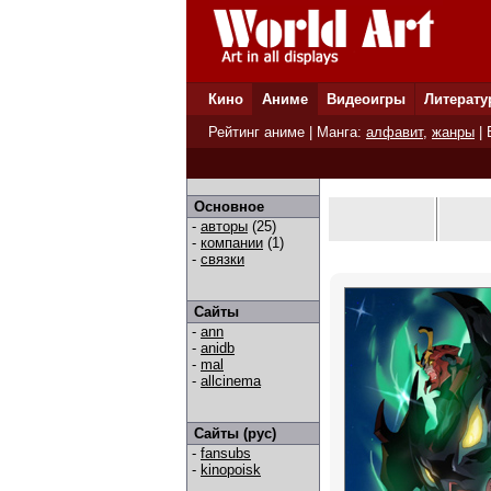
Кино
Аниме
Видеоигры
Литерату
Рейтинг аниме
| Манга:
алфавит
,
жанры
|
Основное
-
авторы
(25)
-
компании
(1)
-
связки
Сайты
-
ann
-
anidb
-
mal
-
allcinema
Сайты (рус)
-
fansubs
-
kinopoisk