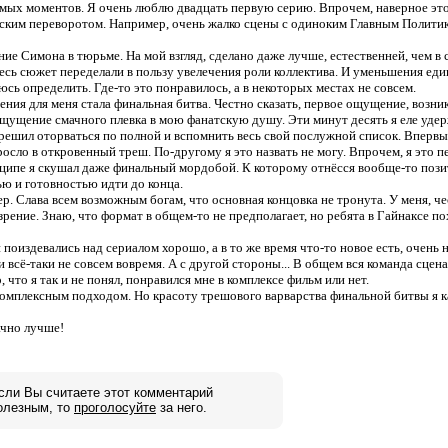
мых моментов. Я очень люблю двадцать первую серию. Впрочем, наверное это 
еским переворотом. Например, очень жалко сцены с одиноким Главным Политик
ие Симона в тюрьме. На мой взгляд, сделано даже лучше, естественней, чем в 
весь сюжет переделали в пользу увелечения роли коллектива. И уменьшения ед
юсь определить. Где-то это понравилось, а в некоторых местах не совсем.
ния для меня стала финальная битва. Честно сказать, первое ощущение, возник
о ощущение смачного плевка в мою фанатскую душу. Эти минут десять я еле уде
ешил оторваться по полной и вспомнить весь свой послужной список. Впервые
сло в откровенный треш. По-другому я это назвать не могу. Впрочем, я это 
нципе я скушал даже финальный мордобой. К которому отнёсся вообще-то пози
ю и готовностью идти до конца.
р. Слава всем возможным богам, что основная концовка не тронута. У меня, че
зрение. Знаю, что формат в общем-то не предполагает, но ребята в Гайнаксе по
 поиздевались над сериалом хорошо, а в то же время что-то новое есть, очень
 всё-таки не совсем вовремя. А с другой стороны... В общем вся команда сцен
, что я так и не понял, понравился мне в комплексе фильм или нет.
 комплексным подходом. Но красоту трешового варварства финальной битвы я к
ачно лучше!
сли Вы считаете этот комментарий
олезным, то
проголосуйте
за него.