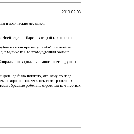
2010.02.03
пы и логические неувязки.
ией, сцена в баре, в которой как-то очень
 зубам и серии про веру с себя" гг отшибло
.д. в мувике как-то этому уделили больше
пирального короля ну и много всего другого,
н-дана, да было понятно, что кому-то надо
всем нехорошо.. получилось таки трэшево. в
 совсем образные роботы в огромных количествах