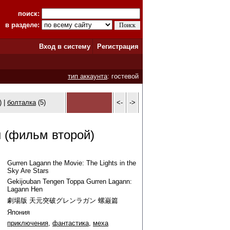
поиск:
в разделе:
Вход в систему
Регистрация
тип аккаунта
: гостевой
) |
болталка
(5)
<-
->
н (фильм второй)
Gurren Lagann the Movie: The Lights in the
Sky Are Stars
Gekijouban Tengen Toppa Gurren Lagann:
Lagann Hen
劇場版 天元突破グレンラガン 螺巌篇
Япония
приключения
,
фантастика
,
меха