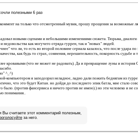
 сочли полезными 6 раз
я коммент на только что отсмотренный мувик, прошу прощения за возможные ля
довал новыми сценами и небольшими изменениями сюжета. Тюрьма, диалоги с Н
и недовольства как могучего отряда гуррен, так и "новых" людей.
чнее" что ли, то есть во второй половине сериала казалось, что после удара по
качества, как будь то страх, сомнения, нерешительность, покорность судьбе и т
лее кровавыми (что не может не радовать). Да и превращение луны и история С
пасибо.
но" ^_^)
овой-компьютером я заподозрил неладное, ладно дали пожить беднягам из гурре
огично, что это будет Китан. но дойдя до последнего эпик батла, мне стало со
это было. (против фансервиса я ничего против не имею).) но эти человеко и не
нью понимания..
и Вы считаете этот комментарий полезным,
роголосуйте
за него.