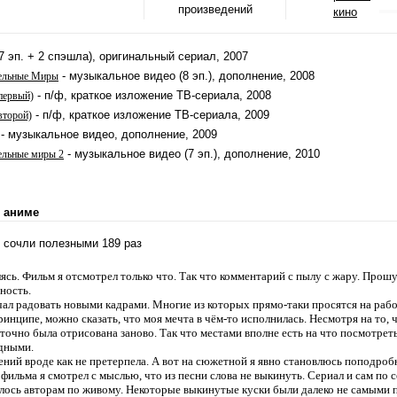
произведений
кино
7 эп. + 2 спэшла), оригинальный сериал, 2007
- музыкальное видео (8 эп.), дополнение, 2008
лельные Миры
- п/ф, краткое изложение ТВ-сериала, 2008
первый)
- п/ф, краткое изложение ТВ-сериала, 2009
второй)
- музыкальное видео, дополнение, 2009
- музыкальное видео (7 эп.), дополнение, 2010
ельные миры 2
 аниме
х сочли полезными 189 раз
ясь. Фильм я отсмотрел только что. Так что комментарий с пылу с жару. Про
ность.
чал радовать новыми кадрами. Многие из которых прямо-таки просятся на рабо
ринципе, можно сказать, что моя мечта в чём-то исполнилась. Несмотря на то, 
 точно была отрисована заново. Так что местами вполне есть на что посмотреть
дными.
ний вроде как не претерпела. А вот на сюжетной я явно становлюсь поподроб
фильма я смотрел с мыслью, что из песни слова не выкинуть. Сериал и сам по 
лось авторам по живому. Некоторые выкинутые куски были далеко не самыми п