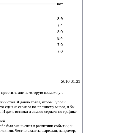
нет
8.9
7.4
8.0
8.4
7.9
7.0
2010.01.31
шу простить мне некоторую возможную
чий стол. Я давно хотел, чтобы Гуррен
что сцен из сериала по-прежнему много, я бы
. И даже вставки и самого сериала по графике
ней.
себе был очень сжат в развитиии событий, и
лохими. Честно сказать, вырезали, например,