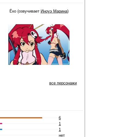
Ёко (озвучивает
Иноуэ Марина
)
все персонажи
6
1
1
нет