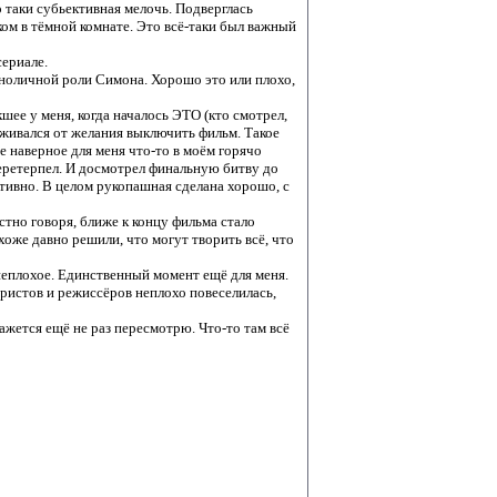
таки субьективная мелочь. Подверглась
ом в тёмной комнате. Это всё-таки был важный
сериале.
иноличной роли Симона. Хорошо это или плохо,
шее у меня, когда началось ЭТО (кто смотрел,
рживался от желания выключить фильм. Такое
 наверное для меня что-то в моём горячо
перетерпел. И досмотрел финальную битву до
тивно. В целом рукопашная сделана хорошо, с
стно говоря, ближе к концу фильма стало
хоже давно решили, что могут творить всё, что
 неплохое. Единственный момент ещё для меня.
аристов и режиссёров неплохо повеселилась,
ажется ещё не раз пересмотрю. Что-то там всё