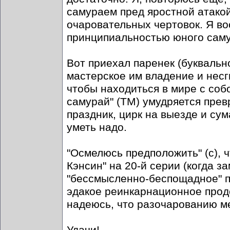
самураем пред яростной атако
очаровательных чертовок. Я в
принципиальностью юного саму
Вот приехал паренек (буквально
мастерское им владение и несги
чтобы находиться в мире с собо
самурай" (ТМ) умудряется пре
праздник, цирк на выезде и су
уметь надо.
"Осмелюсь предположить" (с), 
Кэнсин" на 20-й серии (когда з
"бессмысленно-беспощадное" под
эдакое реинкарнационное прод
надеюсь, что разочарованию ме