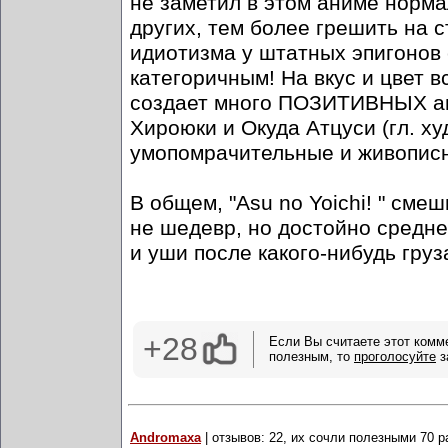
не заметил в этом аниме норма
других, тем более грешить на с
идиотизма у штатных эпигонов с
категоричным! На вкус и цвет 
создает много ПОЗИТИВНЫХ ан
Хироюки и Окуда Атцуси (гл. ху
умопомрачительные и живописн
В общем, "Asu no Yoichi! " сме
не шедевр, но достойно средне
и уши после какого-нибудь груз
+28
Если Вы считаете этот комм
полезным, то
проголосуйте
з
Andromaxa
| отзывов: 22, их сочли полезными 70 р