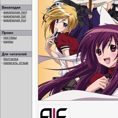
Википедия
-
википедия (en)
-
википедия (ja)
-
википедия (ru)
Промо
-
постеры
-
кадры
Для читателей
-
болталка
-
написать отзыв