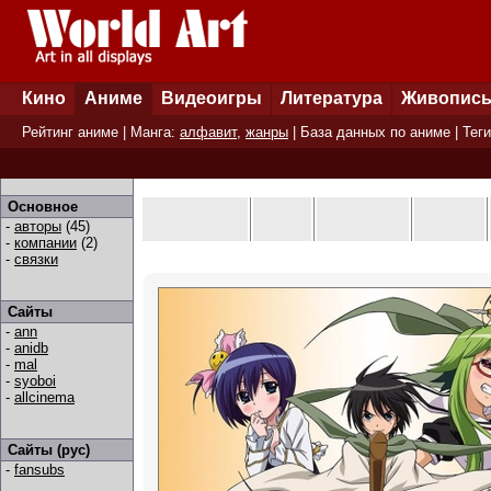
Кино
Аниме
Видеоигры
Литература
Живопис
Рейтинг аниме
| Манга:
алфавит
,
жанры
|
База данных по аниме
|
Теги
Основное
-
авторы
(45)
-
компании
(2)
-
связки
Сайты
-
ann
-
anidb
-
mal
-
syoboi
-
allcinema
Сайты (рус)
-
fansubs