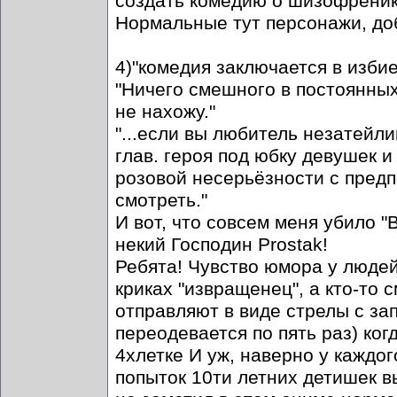
создать комедию о шизофреника
Нормальные тут персонажи, доб
4)"комедия заключается в изби
"Ничего смешного в постоянных
не нахожу."
"...если вы любитель незатейл
глав. героя под юбку девушек и
розовой несерьёзности с предп
смотреть."
И вот, что совсем меня убило "
некий Господин Prostak!
Ребята! Чувство юмора у людей 
криках "извращенец", а кто-то
отправляют в виде стрелы с зап
переодевается по пять раз) ко
4хлетке И уж, наверно у каждог
попыток 10ти летних детишек вы