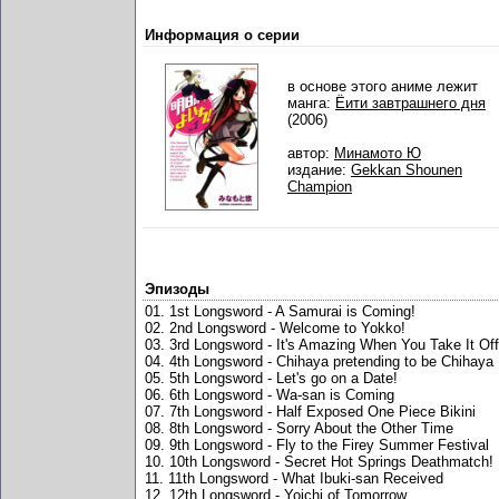
Информация о серии
в основе этого аниме лежит
манга:
Ёити завтрашнего дня
(2006)
автор:
Минамото Ю
издание:
Gekkan Shounen
Champion
Эпизоды
01. 1st Longsword - A Samurai is Coming!
02. 2nd Longsword - Welcome to Yokko!
03. 3rd Longsword - It's Amazing When You Take It Off
04. 4th Longsword - Chihaya pretending to be Chihaya
05. 5th Longsword - Let's go on a Date!
06. 6th Longsword - Wa-san is Coming
07. 7th Longsword - Half Exposed One Piece Bikini
08. 8th Longsword - Sorry About the Other Time
09. 9th Longsword - Fly to the Firey Summer Festival
10. 10th Longsword - Secret Hot Springs Deathmatch!
11. 11th Longsword - What Ibuki-san Received
12. 12th Longsword - Yoichi of Tomorrow