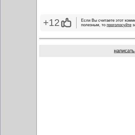
+12
Если Вы считаете этот комм
полезным, то
проголосуйте
з
написать