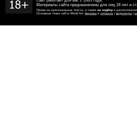
Сайт работает для вас с 2003 года.
Материалы сайта предназначены для лиц 18 лет и с
Права на оригинальные тексты, а также
на подбор
и расположение
Основные темы сайта World Art:
фильмы
и
сериалы
|
видеоигры
|
а