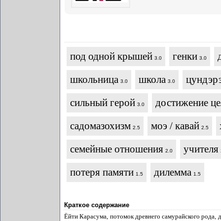
под одной крышей
генки
3.0
3.0
школьница
школа
цундэр
3.0
3.0
сильный герой
достижение це
3.0
садомазохизм
моэ / кавай
2.5
2.5
семейные отношения
учителя
2.0
потеря памяти
дилемма
1.5
1.5
Краткое содержание
Ёйти Карасума, потомок древнего самурайского рода, д