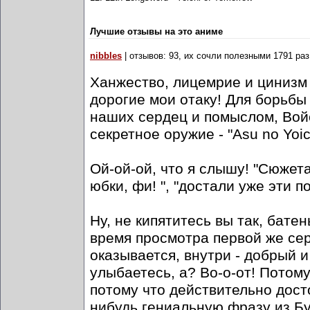
Лучшие отзывы на это аниме
nibbles
| отзывов: 93, их сочли полезными 1791 раз
Ханжество, лицемрие и цинизм 
дорогие мои отаку! Для борьбы
наших сердец и помыслом, Вой
секретное оружие - "Asu no Yoich
Ой-ой-ой, что я слышу! "Сюжета
юбки, фи! ", "достали уже эти поп
Ну, не кипятитесь вы так, бате
время просмотра первой же сери
оказывается, внутри - добрый и
улыбаетесь, а? Во-о-от! Потом
потому что действительно дост
нибудь гениальную фразу из Бус