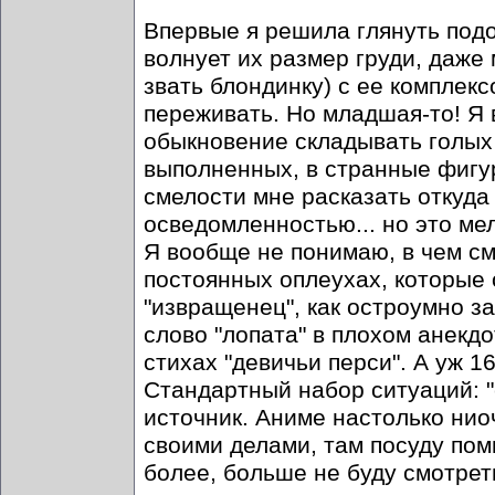
Впервые я решила глянуть подо
волнует их размер груди, даже
звать блондинку) с ее комплек
переживать. Но младшая-то! Я в
обыкновение складывать голых 
выполненных, в странные фигур
смелости мне расказать откуда
осведомленностью... но это ме
Я вообще не понимаю, в чем с
постоянных оплеухах, которые 
"извращенец", как остроумно 
слово "лопата" в плохом анекд
стихах "девичьи перси". А уж 
Стандартный набор ситуаций: "
источник. Аниме настолько нио
своими делами, там посуду пом
более, больше не буду смотрет