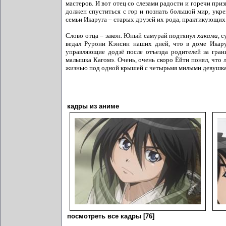
мастеров. И вот отец со слезами радости и горечи при
должен спуститься с гор и познать большой мир, укр
семьи Икаруга – старых друзей их рода, практикующих
Слово отца – закон. Юный самурай подтянул
хакама
, 
ведал Рурони Кэнсин наших дней, что в доме Икару
управляющие додзё после отъезда родителей за гран
малышка Кагомэ. Очень, очень скоро Ёйти понял, что 
жизнью под одной крышей с четырьмя милыми девушка
кадры из аниме
посмотреть все кадры [76]