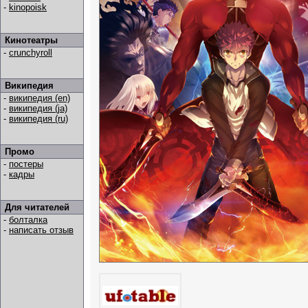
-
kinopoisk
Кинотеатры
-
crunchyroll
Википедия
-
википедия (en)
-
википедия (ja)
-
википедия (ru)
Промо
-
постеры
-
кадры
Для читателей
-
болталка
-
написать отзыв