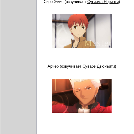
Сиро Эмия (озвучивает
Сугияма Нориаки
)
Арчер (озвучивает
Сувабэ Дзюнъити
)