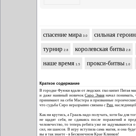
спасение мира
сильная героин
3.0
турнир
королевская битва
2.8
2.8
наше время
прокси-битвы
1.5
1.0
Краткое содержание
В городке Фуюки вдали от людских глаз кипит Пятая ма
и даже наивный новичок
Сиро Эмия
начал понимать, 
принимают на себя Мастера и призванные героические ду
что судьба Сиро неразрывно связана с
Рин
, наследнице
Как ни крутись, а Грааль надо получать, хотя бы для т
не щадят себя, не сдаваясь после поражений и пред
человечество, то теперь ребята уже не задумываются о 
сил, ни шансов. В игру вступила сама магия, и она буд
вы и так знаете - в Бесконечном Крае Клинков!