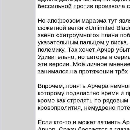
бессильной против произвола 
Но апофеозом маразма тут явля
сюжетной ветки «Unlimited Bla
звено «хитроумного» плана по
указательным пальцем у виска
полемику. Так хочет Арчер убы
Удивительно, но авторы в сери
эти версии. Моё личное мнение:
занимался на протяжении трёх 
Впрочем, понять Арчера немног
которому подвластно время и п
кроме как стрелять по рядовым
кровопролития, немудрено поте
Если кто-то и может затмить Ар
Арчер. Сразу бросается в глаза