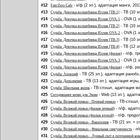
#12
- к/ф (2 эп.), адаптация манги, 201
Fate/Zero Cafe
#13
- ТВ (10 э
Судьба: Девочка-волшебница Иллия [ТВ-1]
#14
- OVA (1 э
Судьба: Девочка-волшебница Иллия OVA-1
#15
- ТВ (10 э
Судьба: Девочка-волшебница Иллия [ТВ-2]
#16
- OVA (1 э
Судьба: Девочка-волшебница Иллия OVA-2
#17
- ТВ (10 э
Судьба: Девочка-волшебница Иллия [ТВ-3]
#18
- ТВ (12 э
Судьба: Девочка-волшебница Иллия [ТВ-4]
#19
- п/ф, п
Судьба: Девочка-волшебница Иллия (фильм)
#20
- OVA (1 э
Судьба: Девочка-волшебница Иллия OVA-3
#21
- п/ф, р
Судьба: Девочка-волшебница Иллия (фильм)
#22
- ТВ (25 эп.), адаптация ранобэ
Судьба: Апокриф
#23
- ТВ (13 эп.), адаптация игры
Судьба: Дополнение
#24
- ТВ-спэшл, адаптация ма
Судьба: Школьная жизнь
#25
- Web (13 эп.), адапт
Сегодняшнее меню для Эмии
#26
- ТВ-спэшл,
Судьба: Великий приказ - Первый приказ
#27
- п/ф, адапт
Судьба: Великий приказ (фильм первый)
#28
- п/ф, продо
Судьба: Великий приказ (фильм второй)
#29
- ТВ (21 эп. + 
Судьба: Великий приказ - Вавилония
#30
- п
Судьба: Великий приказ - Финальная сингулярность
#31
Судьба: Великий приказ - Лунный свет в потерянной ко