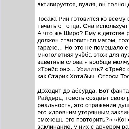
активируется, вуаля, он полноц
Тосака Рин готовится ко всему 
печать от отца. Она использует
А что же Широ? Ему в детстве р
должен становиться магом, поэ
гараже... Но это не помешало 
многолетняя учёба этож для л
заветные слова я вообще молчу
«Трейс он»... Усилить? «Трейс 
как Старик Хотабыч. Отсоси Тос
Доходит до абсурда. Вот фантаз
Райдера, тоесть создаёт свою р
реальность, это отражение душ
его «древним утерянным закли
сможешь его повторить?» «Конеч
заклинание, у них с арчером ра