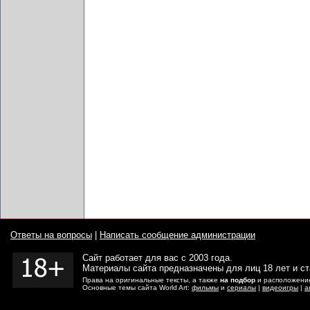
Ответы на вопросы
|
Написать сообщение администрации
Сайт работает для вас с 2003 года.
Материалы сайта предназначены для лиц 18 лет и с
Права на оригинальные тексты, а также
на подбор
и расположение
Основные темы сайта World Art:
фильмы
и
сериалы
|
видеоигры
|
а