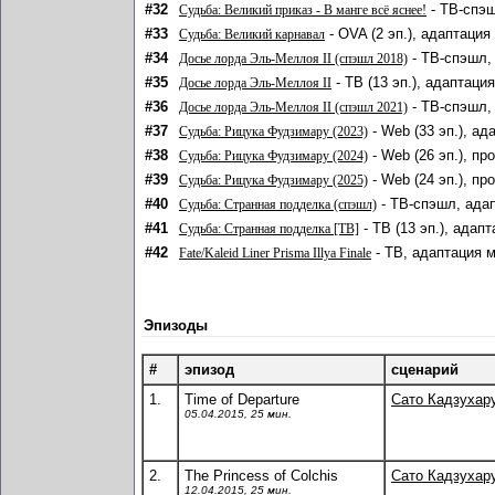
#32
- ТВ-спэш
Судьба: Великий приказ - В манге всё яснее!
#33
- OVA (2 эп.), адаптация
Судьба: Великий карнавал
#34
- ТВ-спэшл,
Досье лорда Эль-Меллоя II (спэшл 2018)
#35
- ТВ (13 эп.), адаптаци
Досье лорда Эль-Меллоя II
#36
- ТВ-спэшл,
Досье лорда Эль-Меллоя II (спэшл 2021)
#37
- Web (33 эп.), ад
Судьба: Рицука Фудзимару (2023)
#38
- Web (26 эп.), п
Судьба: Рицука Фудзимару (2024)
#39
- Web (24 эп.), п
Судьба: Рицука Фудзимару (2025)
#40
- ТВ-спэшл, адап
Судьба: Странная подделка (спэшл)
#41
- ТВ (13 эп.), адап
Судьба: Странная подделка [ТВ]
#42
- ТВ, адаптация м
Fate/Kaleid Liner Prisma Illya Finale
Эпизоды
#
эпизод
сценарий
1.
Time of Departure
Сато Кадзухар
05.04.2015, 25 мин.
2.
The Princess of Colchis
Сато Кадзухар
12.04.2015, 25 мин.