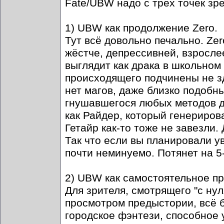
Fate/UBW надо с трёх точек зр
1) UBW как продолжение Zero.
Тут всё довольно печально. Ze
жёстче, депрессивней, взрослее
выглядит как драка в школьном
происходящего подчинены не з
нет магов, даже близко подобн
гнушавшегося любых методов дл
как Райдер, который генериров
Гетайр как-то тоже не завезли. 
Так что если вы планировали у
почти неминуемо. Потянет на 5
2) UBW как самостоятельное п
Для зрителя, смотрящего "с ну
просмотром предыстории, всё б
городское фэнтези, способное 