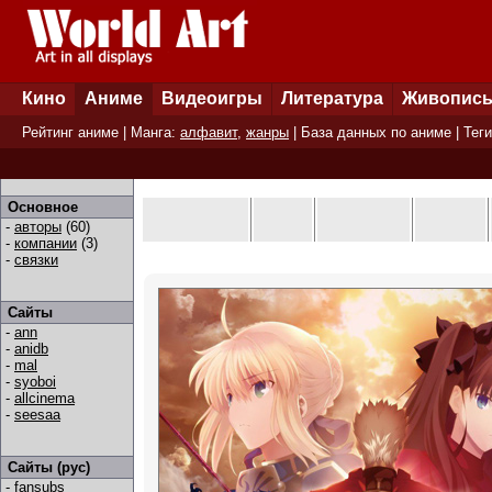
Кино
Аниме
Видеоигры
Литература
Живопис
Рейтинг аниме
| Манга:
алфавит
,
жанры
|
База данных по аниме
|
Теги
Основное
-
авторы
(60)
-
компании
(3)
-
связки
Сайты
-
ann
-
anidb
-
mal
-
syoboi
-
allcinema
-
seesaa
Сайты (рус)
-
fansubs