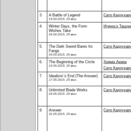
3.
A Battle of Legend
Сато Кадзухар
19.04.2015, 25 мин.
4.
Winter Days, the Form
Итиносэ Тацук
Wishes Take
26.04.2015, 25 мин.
5.
The Dark Sword Bares Its
Сато Кадзухар
Fangs
03.05.2015, 25 мин.
6.
The Beginning of the Circle
Хияма Акира
10.05.2015, 25 мин.
Сато Кадзухар
7.
Idealism`s End (The Answer)
Сато Кадзухар
17.05.2015, 25 мин.
8.
Unlimited Blade Works.
Сато Кадзухар
24.05.2015, 25 мин.
9.
Answer
Сато Кадзухар
31.05.2015, 25 мин.