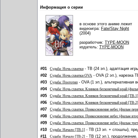
Информация о серии
в основе этого аниме лежит
видеоигра:
Fate/Stay Night
(2004)
разработчик:
TYPE-MOON
издатель:
TYPE-MOON
#01
- ТВ (24 эп.), адаптация игр
Судьба: Ночь схватки
#02
- OVA (2 эп.), нарезка 
Судьба: Ночь схватки OVA
#03
- OVA (1 эп.), альтернативная в
Судьба: Прототип
#04
Судьба: Ночь схватки. Клинков бесконечный край (филь
#05
Судьба: Ночь схватки. Клинков бесконечный край [ТВ-1
#06
Судьба: Ночь схватки. Клинков бесконечный край [ТВ-2
#07
Судьба: Ночь схватки. Прикосновение небес (фильм пер
#08
Судьба: Ночь схватки. Прикосновение небес (фильм вто
#09
Судьба: Ночь схватки. Прикосновение небес (фильм трет
#10
- ТВ (13 эп. + спэшлы), пр
Судьба: Начало [ТВ-1]
#11
- ТВ (12 эп.), продолжение,
Судьба: Начало [ТВ-2]