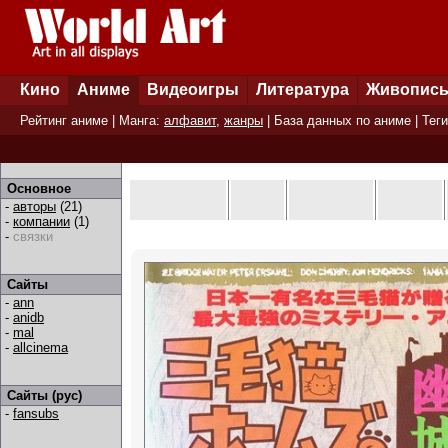
Кино
Аниме
Видеоигры
Литература
Живопис
Рейтинг аниме
| Манга:
алфавит
,
жанры
|
База данных по аниме
|
Теги
Основное
-
авторы
(21)
-
компании
(1)
-
связки
Сайты
-
ann
-
anidb
-
mal
-
allcinema
Сайты (рус)
-
fansubs