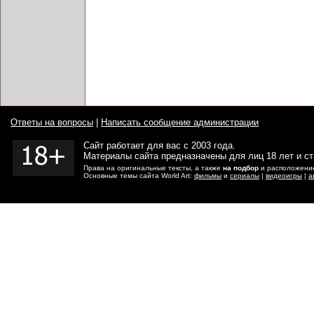
Ответы на вопросы
|
Написать сообщение администрации
Сайт работает для вас с 2003 года.
Материалы сайта предназначены для лиц 18 лет и с
Права на оригинальные тексты, а также
на подбор
и расположение
Основные темы сайта World Art:
фильмы
и
сериалы
|
видеоигры
|
а