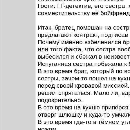
Гости: ГГ-детектив, его сестра,
совместительству её бойфренд
Итак, братец помешан на сестре
предлагают контракт, подписав 
Почему именно взбеленился бра
или того факта, что сестра воо
выбесился и сбежал в неизвест
Испуганная сестра побежала к 
В это время брат, который по 
сестры, зачем-то пошел на кух
перед своей кровавой миссией. 
решил спрятаться. Мало ли, вдр
подозрительно.
В это время на кухню припёрся
отверг шлюшку и куда-то умчал
В это время где-то в тёмном уг
ножом.