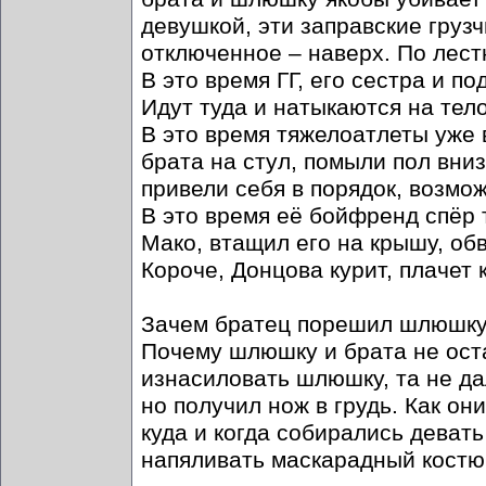
девушкой, эти заправские груз
отключенное – наверх. По лестн
В это время ГГ, его сестра и п
Идут туда и натыкаются на тел
В это время тяжелоатлеты уже 
брата на стул, помыли пол вни
привели себя в порядок, возмо
В это время её бойфренд спёр
Мако, втащил его на крышу, об
Короче, Донцова курит, плачет 
Зачем братец порешил шлюшк
Почему шлюшку и брата не оста
изнасиловать шлюшку, та не дал
но получил нож в грудь. Как о
куда и когда собирались девать
напяливать маскарадный костюм