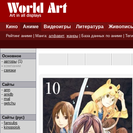
Кино
Аниме
Видеоигры
Литература
Живопис
Рейтинг аниме
| Манга:
алфавит
,
жанры
|
База данных по аниме
|
Теги
Основное
-
авторы
(1)
-
компании
-
связки
Сайты
-
ann
-
anidb
-
mal
-
getchu
Сайты (рус)
-
fansubs
-
kinopoisk