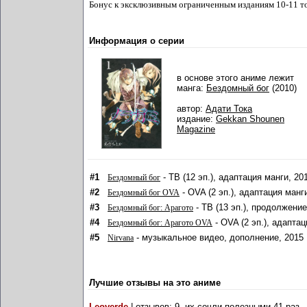
Бонус к эксклюзивным ограниченным изданиям 10-11 т
Информация о серии
в основе этого аниме лежит
манга:
Бездомный бог
(2010)
автор:
Адати Тока
издание:
Gekkan Shounen
Magazine
#1
- ТВ (12 эп.), адаптация манги, 20
Бездомный бог
#2
- OVA (2 эп.), адаптация манг
Бездомный бог OVA
#3
- ТВ (13 эп.), продолжение
Бездомный бог: Арагото
#4
- OVA (2 эп.), адаптац
Бездомный бог: Арагото OVA
#5
- музыкальное видео, дополнение, 2015
Nirvana
Лучшие отзывы на это аниме
Leoverde
| отзывов: 9, их сочли полезными 41 раз