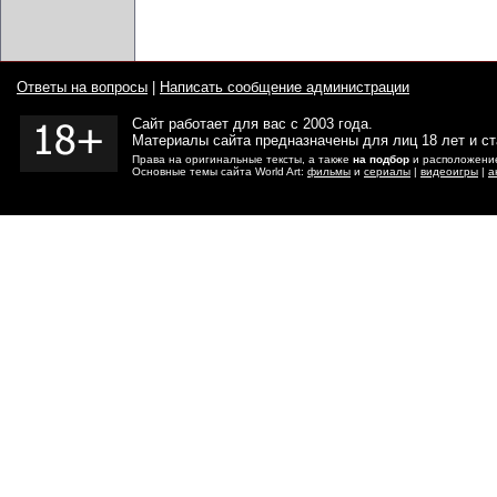
Ответы на вопросы
|
Написать сообщение администрации
Сайт работает для вас с 2003 года.
Материалы сайта предназначены для лиц 18 лет и с
Права на оригинальные тексты, а также
на подбор
и расположение
Основные темы сайта World Art:
фильмы
и
сериалы
|
видеоигры
|
а