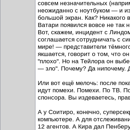
совсем незначительных (наприм
неожиданно с ноутбуком — и из
большой экран. Как? Никакого в
Ватари появился вовсе не так 
Вот, скажем, инцидент с Линдо
соглашается сотрудничать с си
мире! — представители тёмного 
якшается, говорит о том, что 
"плохо". Но на Тейлора он выбе
— зло". Почему? Да нипочему.
Или вот ещё мелочь: после пок
идут помехи. Помехи. По ТВ. П
спонсора. Вы издеваетесь, пра
А у Соитиро, конечно, суперс
компьютере. А для отслеживани
12 агентов. А Кира дал Пенберу