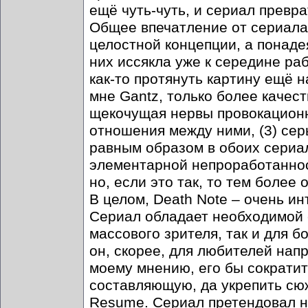
ещё чуть-чуть, и сериал превр
Общее впечатление от сериала 
целостной концепции, а понаде
них иссякла уже к середине ра
как-то протянуть картину ещё 
мне Gantz, только более качес
щекочущая нервы провокационн
отношения между ними, (3) сер
равным образом в обоих сериал
элементарной непроработаннос
но, если это так, то тем боле
В целом, Death Note – очень и
Сериал обладает необходимой с
массового зрителя, так и для 
он, скорее, для любителей нап
моему мнению, его бы сократит
составляющую, да укрепить сюж
Resume. Сериал претендовал на