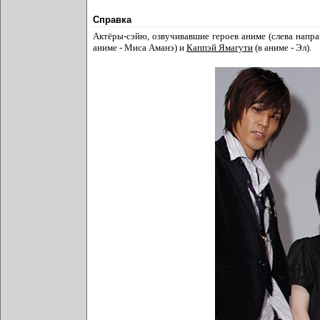
Справка
Актёры-сэйю, озвучивавшие героев аниме (слева напра
аниме - Миса Аманэ) и
Каппэй Ямагути
(в аниме - Эл).