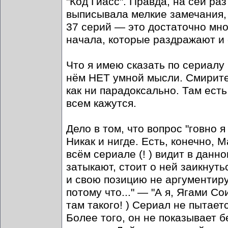
"Код Гиасс". Правда, на сей ра
выписывала мелкие замечания,
37 серий — это достаточно мно
начала, которые раздражают и
Что я имею сказать по сериалу
нём НЕТ умной мысли. Смиритес
как ни парадоксально. Там ест
всем кажутся.
Дело в том, что вопрос "говно 
Никак и нигде. Есть, конечно,
всём сериале (! ) видит в данн
затыкают, стоит о ней заикнут
и свою позицию не аргументирую
потому что..." — "А я, Ягами Со
там такого! ) Сериал не пытает
Более того, он не показывает 