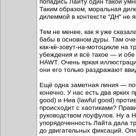
попадись Лайту один такой умн
Таким образом, моральная диле
дилеммой в контексте "ДН" не я
Тем не менее, как я уже сказал
бабы в основном дуры. Там оч
как-кё-зовут-на-мотоцикле на 
убеждения и всё такое — и обе
HAWT. Очень яркая иллюстрация
они его только раздражают ввид
Ещё одна заметная линия — поб
конечно. У нас есть два ярких п
good) и Ниа (lawful good) против
происходит с хаотиками? Прави
руководством лоуфулов. Ну а Н
упорядоченность Лайта дала т
до двигательных фиксаций. Опя