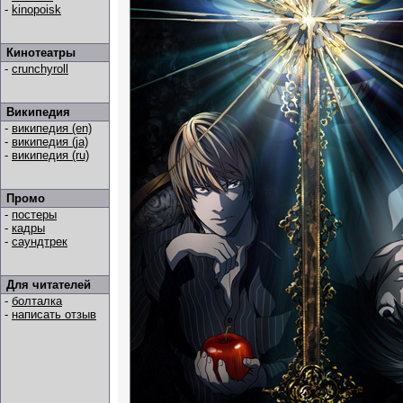
-
kinopoisk
Кинотеатры
-
crunchyroll
Википедия
-
википедия (en)
-
википедия (ja)
-
википедия (ru)
Промо
-
постеры
-
кадры
-
саундтрек
Для читателей
-
болталка
-
написать отзыв