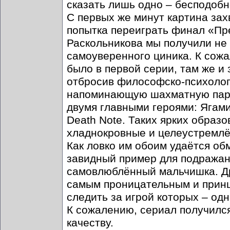
сказать лишь одно – бесподобно
С первых же минут картина зах
попытка переиграть финал «Пре
Раскольникова мы получили не
самоуверенного циника. К сож
было в первой серии, там же и 
отбросив философско-психолог
напоминающую шахматную парт
двумя главными героями: Ягами
Death Note. Таких ярких образ
хладнокровные и целеустремлён
Как ловко им обоим удаётся об
завидный пример для подражан
самовлюблённый мальчишка. Др
самым проницательным и принц
следить за игрой которых – од
К сожалению, сериал получилс
качеству.