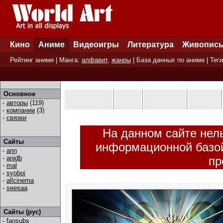
Кино
Аниме
Видеоигры
Литература
Живопис
Рейтинг аниме
| Манга:
алфавит
,
жанры
|
База данных по аниме
|
Теги
Основное
-
авторы
(119)
-
компании
(3)
-
связки
На данном сайте нель
Сайты
информационной базой
-
ann
-
anidb
пр
-
mal
-
syoboi
-
allcinema
-
seesaa
Сайты (рус)
-
fansubs