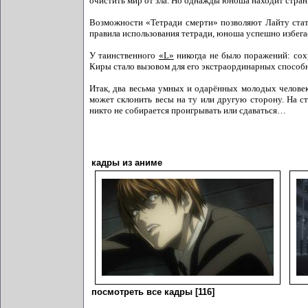
очистить мир от зла. Но однажды юноша находит стран
Возможности «Тетради смерти» позволяют Лайту стат
правила использования тетради, юноша успешно избега
У таинственного
«L»
никогда не было поражений: сох
Киры стало вызовом для его экстраординарных способ
Итак, два весьма умных и одарённых молодых человек
может склонить весы на ту или другую сторону. На с
никто не собирается проигрывать или сдаваться…
кадры из аниме
посмотреть все кадры [116]