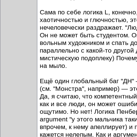
Сама по себе логика L, конечно
хаотичностью и глючностью, эт
нечеловечески раздражает. "Лю
Он не может быть студентом. О
вольным художником и спать до 
параллельно с какой-то другой 
мистическую подоплеку) Почем
на мыло.
Ещё один глобальный баг "ДН"
(см. "Монстра", например) — э
Да, я считаю, что компетентны
как и все люди, он может ошиб
ощутимо. Но нет! Логика Пенбера
argument "у этого мальчика так
впрочем, к нему апеллирует) и
кажется нелепым. Как и аргумен