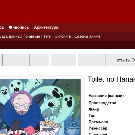
ра
Живопись
Архитектура
База данных по аниме
|
Теги
|
Онгоинги
|
Сезоны аниме
отзывы
(0
Toilet no Hana
Название (кандзи)
Производство
Жанр
Тип
Премьера
Режиссёр
Сценарий