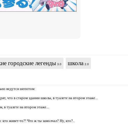
кие городские легенды
школа
3.0
2.0
льно ведутся шепотом:
орят, что в старом здании школы, в туалете на втором этаже...
м, в туалете на втором этаже...
ри: кто живет-то?! Что ж ты замолчал? Ну, кто?..