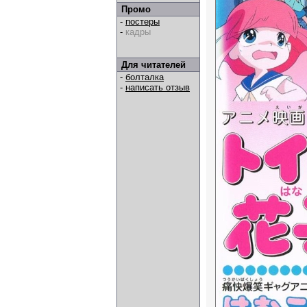
Промо
-
постеры
-
кадры
Для читателей
-
болталка
-
написать отзыв