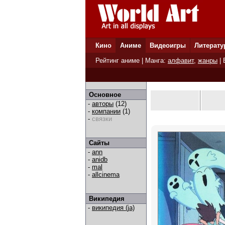
Кино
Аниме
Видеоигры
Литерату
Рейтинг аниме
| Манга:
алфавит
,
жанры
|
Основное
-
авторы
(12)
-
компании
(1)
-
связки
Сайты
-
ann
-
anidb
-
mal
-
allcinema
Википедия
-
википедия (ja)