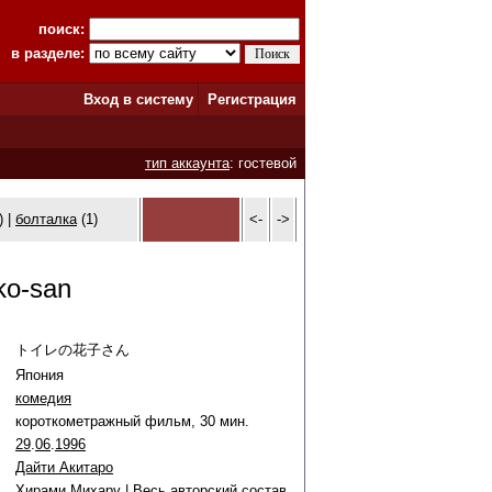
поиск:
в разделе:
Вход в систему
Регистрация
тип аккаунта
: гостевой
) |
болталка
(1)
<-
->
ko-san
トイレの花子さん
Япония
комедия
короткометражный фильм, 30 мин.
29
.
06
.
1996
Дайти Акитаро
Хирами Михару
|
Весь авторский состав