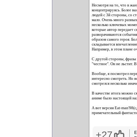
Несмотря на то, что в жа
концентрируясь. Более ва
людей с 3й стороны, со с
мало. Очень много разны
несколько ключевых момен
которые автор передает с
разворачиваются события 
образом самого героя. Бо
складывается впечатление,
Например, в этом плане о
С другой стороны, фразы
"честное". Он не льстит. 
Вообще, я посмотрел перв
интересно смотреть. Но во
смотрелся несколько инач
В качестве итога можно с
аниме было настоящей на
А вот версия Eat-man'98(
примечательный фантасти
+27
Е