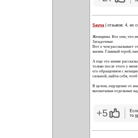
п
Savna
| отзывов: 4, их 
Женщины. Кто они, что им
Загадочные.
Вот о чем рассказывает эт
жизни. Главный герой, на
А еще это аниме рассказ
только после этого у меня
его обращением с женщина
сильной, найти себя, чтоб
В целом, ощущение от ан
выхватывая отдельные кад
+5
Есл
то
п