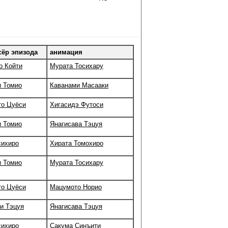
сёр эпизода
анимация
о Койти
Мурата Тосихару
 Томио
Каванами Масааки
то Цуёси
Хигасидэ Футоси
 Томио
Янагисава Тэцуя
сихиро
Хирата Томохиро
 Томио
Мурата Тосихару
то Цуёси
Мацумото Норио
и Тэцуя
Янагисава Тэцуя
сихиро
Сакума Синъити