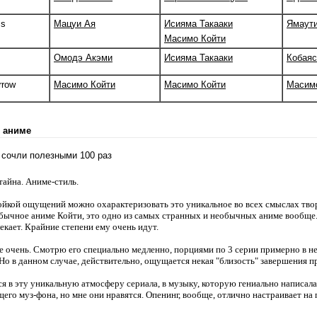
ms
Мацуи Ая
Исияма Такааки
Ямаути
Масимо Койти
Омодэ Акэми
Исияма Такааки
Кобаяс
rrow
Масимо Койти
Масимо Койти
Масим
 аниме
х сочли полезными 100 раз
айна. Аниме-стиль.
ойкой ощущений можно охарактеризовать это уникальное во всех смыслах тво
бычное аниме Койти, это одно из самых странных и необычных аниме вообще.
екает. Крайние степени ему очень идут.
е очень. Смотрю его специально медленно, порциями по 3 серии примерно в не
 Но в данном случае, действительно, ощущается некая "близость" завершения п
я в эту уникальную атмосферу сериала, в музыку, которую гениально написала 
щего муз-фона, но мне они нравятся. Опенинг, вообще, отлично настраивает на 