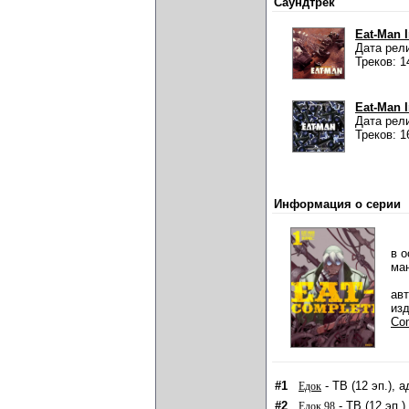
Саундтрек
Eat-Man 
Дата рели
Треков: 1
Eat-Man 
Дата рели
Треков: 1
Информация о серии
в о
ма
ав
из
Co
#1
- ТВ (12 эп.), 
Едок
#2
- ТВ (12 эп.)
Едок 98