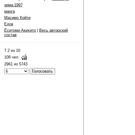
зима-1997
манга
Масимо Койти
Едок
Ёситоми Акихито
|
Весь авторский
состав
7.2 из 10
108 чел.
2961 из 5743