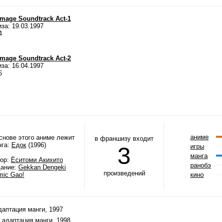
Image Soundtrack Act-1
за: 19.03.1997
4
Image Soundtrack Act-2
за: 16.04.1997
6
аниме
снове этого аниме лежит
в франшизу входит
нга:
Едок
(1996)
3
игры
манга
тор:
Ёситоми Акихито
ранобэ
дание:
Gekkan Dengeki
произведений
mic Gao!
кино
адаптация манги, 1997
, адаптация манги, 1998