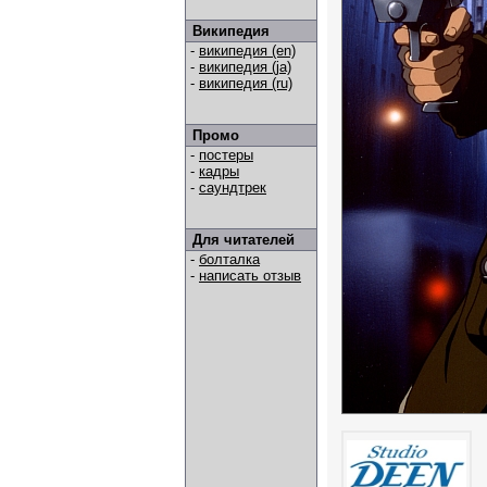
Википедия
-
википедия (en)
-
википедия (ja)
-
википедия (ru)
Промо
-
постеры
-
кадры
-
саундтрек
Для читателей
-
болталка
-
написать отзыв