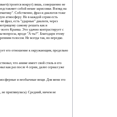
ывает(строится вокруг) лишь, совершенно не
едставляет собой некие зарисовки. Взгляд на
ематику". Собственно, фраз и диалогов тоже
ую атмосферу. Но в каждой серии есть
ве фраз, есть "ударные" диалоги, через
смотрящему самому решать как и
 всего Кранка. Это удачно контрастирует с
зы-вопросы, вроде "А ты?". Благодаря этому
ренним голосом. Не всегда так, но нередко.
дует его отношение к окружающим, предельно
твовал, что аниме имеет свой стиль и его
вал как раз после 4 серии, далее сериал уже
атмосферные и необычные вещи. Для меня это
 не приглянулась). Средний, ничем не