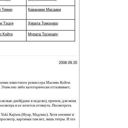
 Томио
Каванами Масааки
и Тэцуя
Хирата Томохиро
о Койти
Мурата Тосихару
2008.09.20
рение известного режиссера Масимо Койти.
 Этим оно либо категорически отталкивает,
сколько дней(даже в неделю), причем, для меня
росмотра и ее хочется оттянуть. Посмотреть
Yuki Kajiura (Нуар, Мадлакс). Хотя опенинг и
просмотр, картинки там нет, лишь титры. И это