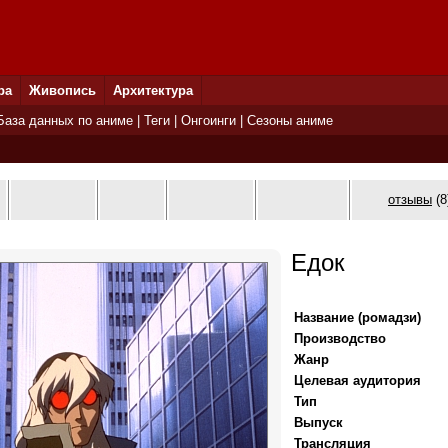
ра
Живопись
Архитектура
База данных по аниме
|
Теги
|
Онгоинги
|
Сезоны аниме
отзывы
(8
Едок
Название (ромадзи)
Производство
Жанр
Целевая аудитория
Тип
Выпуск
Трансляция