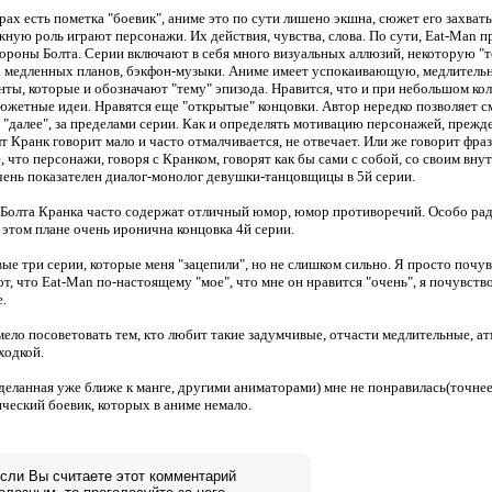
нрах есть пометка "боевик", аниме это по сути лишено экшна, сюжет его захват
жную роль играют персонажи. Их действия, чувства, слова. По сути, Eat-Man пр
тороны Болта. Серии включают в себя много визуальных аллюзий, некоторую "т
х медленных планов, бэкфон-музыки. Аниме имеет успокаивающую, медлительн
ты, которые и обозначают "тему" эпизода. Нравится, что и при небольшом кол-
южетные идеи. Нравятся еще "открытые" концовки. Автор нередко позволяет 
"далее", за пределами серии. Как и определять мотивацию персонажей, прежде
лт Кранк говорит мало и часто отмалчивается, не отвечает. Или же говорит фра
 что персонажи, говоря с Кранком, говорят как бы сами с собой, со своим внут
чень показателен диалог-монолог девушки-танцовщицы в 5й серии.
 Болта Кранка часто содержат отличный юмор, юмор противоречий. Особо ра
В этом плане очень иронична концовка 4й серии.
ые три серии, которые меня "зацепили", но не слишком сильно. Я просто почувс
т, что Eat-Man по-настоящему "мое", что мне он нравится "очень", я почувство
е.
мело посоветовать тем, кто любит такие задумчивые, отчасти медлительные, 
ходкой.
сделанная уже ближе к манге, другими аниматорами) мне не понравилась(точнее,
ческий боевик, которых в аниме немало.
сли Вы считаете этот комментарий