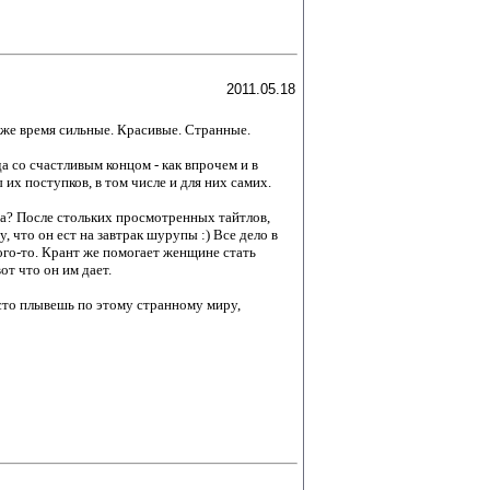
2011.05.18
тоже время сильные. Красивые. Странные.
а со счастливым концом - как впрочем и в
их поступков, в том числе и для них самих.
а? После стольких просмотренных тайтлов,
, что он ест на завтрак шурупы :) Все дело в
ого-то. Крант же помогает женщине стать
от что он им дает.
сто плывешь по этому странному миру,