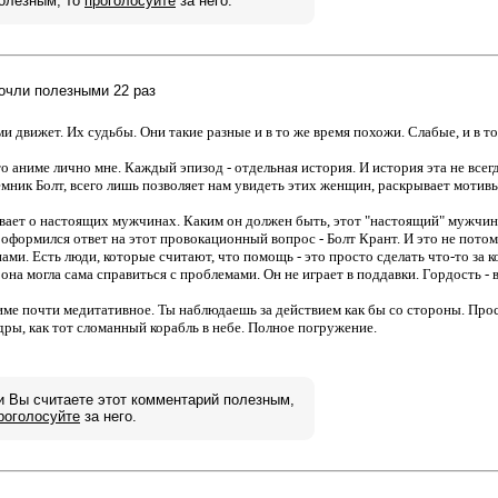
олезным, то
проголосуйте
за него.
сочли полезными 22 раз
и движет. Их судьбы. Они такие разные и в то же время похожи. Слабые, и в 
о аниме лично мне. Каждый эпизод - отдельная история. И история эта не всегд
емник Болт, всего лишь позволяет нам увидеть этих женщин, раскрывает мотивы 
ывает о настоящих мужчинах. Каким он должен быть, этот "настоящий" мужчин
 оформился ответ на этот провокационный вопрос - Болт Крант. И это не потому
ми. Есть люди, которые считают, что помощь - это просто сделать что-то за к
 она могла сама справиться с проблемами. Он не играет в поддавки. Гордость - в
име почти медитативное. Ты наблюдаешь за действием как бы со стороны. Про
ры, как тот сломанный корабль в небе. Полное погружение.
и Вы считаете этот комментарий полезным,
роголосуйте
за него.