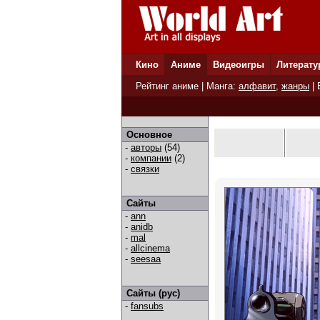
Кино
Аниме
Видеоигры
Литерату
Рейтинг аниме
| Манга:
алфавит
,
жанры
|
Основное
-
авторы
(54)
-
компании
(2)
-
связки
Сайты
-
ann
-
anidb
-
mal
-
allcinema
-
seesaa
Сайты (рус)
-
fansubs