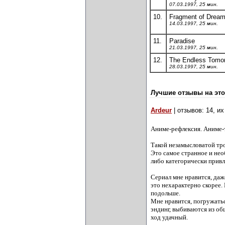
07.03.1997, 25 мин.
10.
Fragment of Drea
14.03.1997, 25 мин.
11.
Paradise
21.03.1997, 25 мин.
12.
The Endless Tomo
28.03.1997, 25 мин.
Лучшие отзывы на это
Ardeur
| отзывов: 14, и
Аниме-рефлексия. Аниме-т
Такой незамысловатой тр
Это самое странное и нео
либо категорически привл
Сериал мне нравится, даж
это нехарактерно скорее.
подольше.
Мне нравится, погружатьс
эндинг, выбиваются из об
ход удачный.