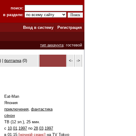
поиск:
в разделе:
Вход в систему
Регистрация
тип аккаунта
: гостевой
) |
болталка
(0)
<-
->
Eat-Man
Япония
приключения
,
фантастика
сёнэн
ТВ (12 эп.), 25 мин.
c
10
.
01
.
1997
по
28
.
03
.
1997
в 01:15
[ночной сеанс]
на
TV Tokyo