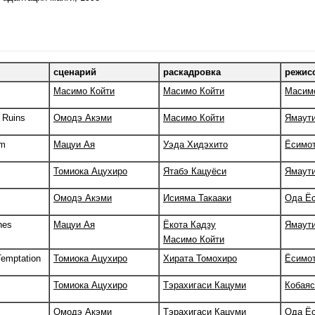
сценарий
раскадровка
режис
Масимо Койти
Масимо Койти
Масим
o Ruins
Омодэ Акэми
Масимо Койти
Ямаути
om
Мацуи Ая
Уэда Хидэхито
Ёсимо
Томиока Ацухиро
Ятабэ Кацуёси
Ямаути
Омодэ Акэми
Исияма Такааки
Ода Ё
nes
Мацуи Ая
Ёкота Кадзу
Ямаути
Масимо Койти
Temptation
Томиока Ацухиро
Хирата Томохиро
Ёсимо
Томиока Ацухиро
Тэрахигаси Кацуми
Кобаяс
Омодэ Акэми
Тэрахигаси Кацуми
Ода Ё