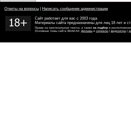
Ответы на вопросы
|
Написать сообщение администрации
Сайт работает для вас с 2003 года.
Материалы сайта предназначены для лиц 18 лет и с
Права на оригинальные тексты, а также
на подбор
и расположение
Основные темы сайта World Art:
фильмы
и
сериалы
|
видеоигры
|
а