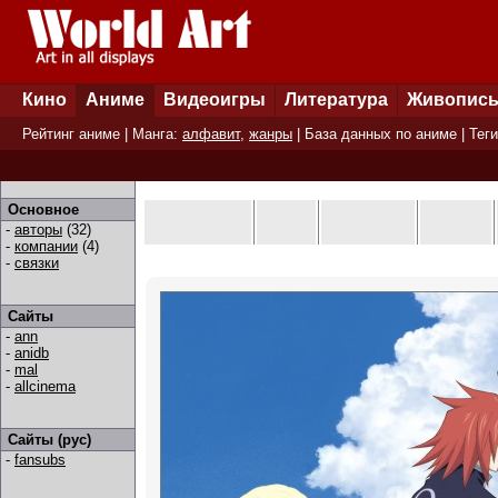
Кино
Аниме
Видеоигры
Литература
Живопис
Рейтинг аниме
| Манга:
алфавит
,
жанры
|
База данных по аниме
|
Теги
Основное
-
авторы
(32)
-
компании
(4)
-
связки
Сайты
-
ann
-
anidb
-
mal
-
allcinema
Сайты (рус)
-
fansubs