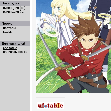
Википедия
-
википедия (en)
-
википедия (ja)
Промо
-
постеры
-
кадры
Для читателей
-
болталка
-
написать отзыв