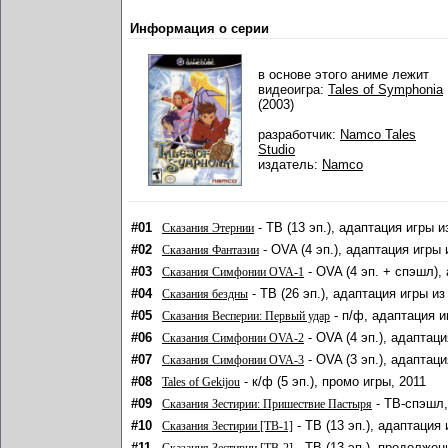
Информация о серии
в основе этого аниме лежит
видеоигра:
Tales of Symphonia
(2003)
разработчик:
Namco Tales
Studio
издатель:
Namco
#01
- ТВ (13 эп.), адаптация игры из
Сказания Этернии
#02
- OVA (4 эп.), адаптация игры и
Сказания Фантазии
#03
- OVA (4 эп. + спэшл), 
Сказания Симфонии OVA-1
#04
- ТВ (26 эп.), адаптация игры из 
Сказания бездны
#05
- п/ф, адаптация иг
Сказания Весперии: Первый удар
#06
- OVA (4 эп.), адаптаци
Сказания Симфонии OVA-2
#07
- OVA (3 эп.), адаптаци
Сказания Симфонии OVA-3
#08
- к/ф (5 эп.), промо игры, 2011
Tales of Gekijou
#09
- ТВ-спэшл, 
Сказания Зестирии: Пришествие Пастыря
#10
- ТВ (13 эп.), адаптация 
Сказания Зестирии [ТВ-1]
#11
- ТВ (13 эп.), продолжен