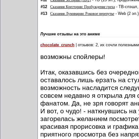
Сказания Зестирии [ТВ-2]
#12
- ТВ-спэшл,
Сказания Крестории: Пробуждение греха
#13
- Web (2 эп.
Сказания Луминарии: Роковое перепутье
Лучшие отзывы на это аниме
chocolate_crunch
| отзывов: 2, их сочли полезными
возможны спойлеры!
Итак, оказавшись без очередно
оставалось лишь ерзать на сту
возможность насладится следу
совсем недавно я открыла для с
фанатом. Да, не зря говорят ан
И вот, о чудо! - наткнувшись н
загорелась желанием посмотрет
красивая прорисовка и графика
приятного просмотра без напря