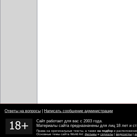
Ответы на вопросы
|
Написать сообщение администрации
Сайт работает для вас с 2003 года.
Материалы сайта предназначены для лиц 18 лет и с
Права на оригинальные тексты, а также
на подбор
и расположение
Основные темы сайта World Art:
фильмы
и
сериалы
|
видеоигры
|
а