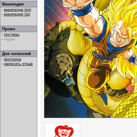
Википедия
-
википедия (en)
-
википедия (ja)
Промо
-
постеры
-
кадры
Для читателей
-
болталка
-
написать отзыв