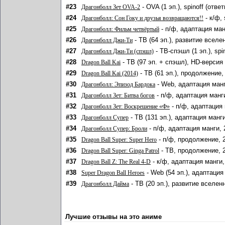
#23
- OVA (1 эп.), spinoff (отв
Драгонболл Зет OVA-2
#24
- к/ф,
Драгонболл: Сон Гоку и друзья возвращаются!!
#25
- п/ф, адаптация ман
Драгонболл: Фильм четвёртый
#26
- ТВ (64 эп.), развитие вселе
Драгонболл Джи-Ти
#27
- ТВ-спэшл (1 эп.), sp
Драгонболл Джи-Ти (спэшл)
#28
- ТВ (97 эп. + спэшл), HD-версия 
Dragon Ball Kai
#29
- ТВ (61 эп.), продолжение,
Dragon Ball Kai (2014)
#30
- Web, адаптация манг
Драгонболл: Эпизод Бардока
#31
- п/ф, адаптация манг
Драгонболл Зет: Битва богов
#32
- п/ф, адаптация 
Драгонболл Зет: Воскрешение «Ф»
#33
- ТВ (131 эп.), адаптация манг
Драгонболл Супер
#34
- п/ф, адаптация манги, 
Драгонболл Супер: Броли
#35
- п/ф, продолжение, 
Dragon Ball Super: Super Hero
#36
- ТВ, продолжение, 
Dragon Ball Super: Ginga Patrol
#37
- к/ф, адаптация манги,
Dragon Ball Z: The Real 4-D
#38
- Web (54 эп.), адаптация
Super Dragon Ball Heroes
#39
- ТВ (20 эп.), развитие вселен
Драгонболл Дайма
Лучшие отзывы на это аниме