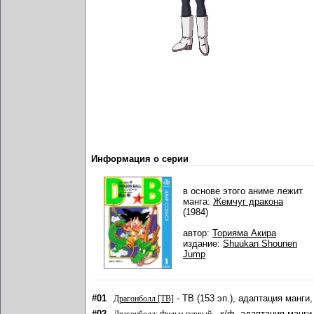
Информация о серии
в основе этого аниме лежит
манга:
Жемчуг дракона
(1984)
автор:
Торияма Акира
издание:
Shuukan Shounen
Jump
#01
- ТВ (153 эп.), адаптация манги,
Драгонболл [ТВ]
#02
- к/ф, адаптация манги