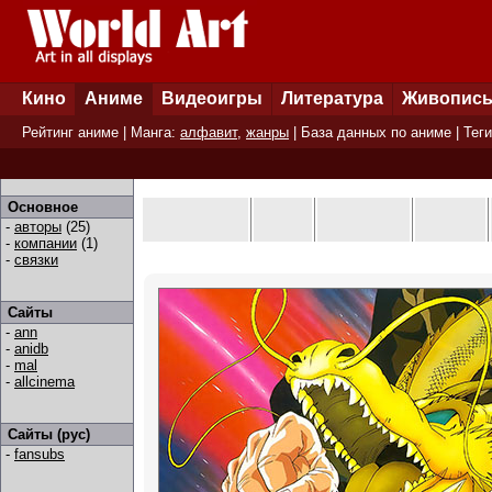
Кино
Аниме
Видеоигры
Литература
Живопис
Рейтинг аниме
| Манга:
алфавит
,
жанры
|
База данных по аниме
|
Теги
Основное
-
авторы
(25)
-
компании
(1)
-
связки
Сайты
-
ann
-
anidb
-
mal
-
allcinema
Сайты (рус)
-
fansubs