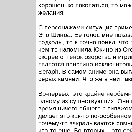
хорошенько покопаться, то можн
желания.
С персонажами ситуация пример
Это Шиноа. Ее голос мне показ
подколы, то я точно понял, чт
чем-то напомнила Юкино из Ore
скорее оттенок озорства и игр
является поистине исключитель
Seraph. В самом аниме она вы
серых камней. Что же в ней та
Во-первых, это крайне необычн
одному из существующих. Она к
время ничего общего с типажом
делает это как-то по-особенно
почему-то закрадываются сомне
что-то еще. Во-вторых – это с