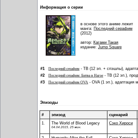
Информация о серии
в основе этого аниме лежит
манга:
Последний серафим
(2012)
автор:
Кагами Такая
издание:
Jump Square
#1
- ТВ (12 эп. + спэшлы), адапт
Последний серафим
#2
- ТВ (12 эп.), пр
Последний серафим: Битва в Нагое
#3
- OVA (1 эп.), адаптация 
Последний серафим OVA
Эпизоды
#
эпизод
сценарий
1.
The World of Blood Legacy
Сэко Хироси
04.04.2015, 25 мин.
2.
Humanity After the Fall
Сэко Хироси