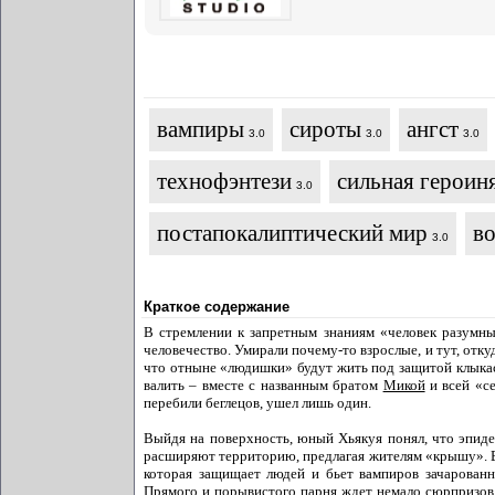
вампиры
сироты
ангст
3.0
3.0
3.0
технофэнтези
сильная героин
3.0
постапокалиптический мир
в
3.0
Краткое содержание
В стремлении к запретным знаниям «человек разумны
человечество. Умирали почему-то взрослые, и тут, отку
что отныне «людишки» будут жить под защитой клыкас
валить – вместе с названным братом
Микой
и всей «се
перебили беглецов, ушел лишь один.
Выйдя на поверхность, юный Хьякуя понял, что эпиде
расширяют территорию, предлагая жителям «крышу». 
которая защищает людей и бьет вампиров зачарован
Прямого и порывистого парня ждет немало сюрпризов и