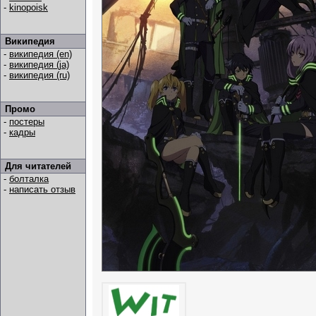
-
kinopoisk
Википедия
-
википедия (en)
-
википедия (ja)
-
википедия (ru)
Промо
-
постеры
-
кадры
Для читателей
-
болталка
-
написать отзыв