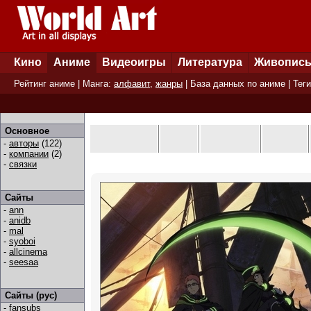
Кино
Аниме
Видеоигры
Литература
Живопис
Рейтинг аниме
| Манга:
алфавит
,
жанры
|
База данных по аниме
|
Теги
Основное
-
авторы
(122)
-
компании
(2)
-
связки
Сайты
-
ann
-
anidb
-
mal
-
syoboi
-
allcinema
-
seesaa
Сайты (рус)
-
fansubs