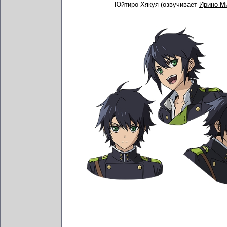
Юйтиро Хякуя (озвучивает
Ирино М