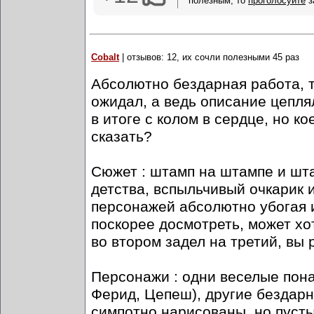
полезным, то
проголосуйте
з
Cobalt
| отзывов: 12, их сочли полезными 45 раз
Абсолютно бездарная работа, та
ожидал, а ведь описание цепля
в итоге с колом в сердце, но к
сказать?
Сюжет : штамп на штампе и шта
детства, вспыльчивый очкарик 
персонажей абсолютно убогая и
поскорее досмотреть, может хот
во втором задел на третий, вы
Персонажи : одни веселые пон
Ферид, Цепеш), другие бездарн
симпотно нарисованы, но пусты