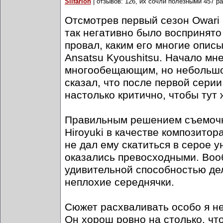
Silfarion
| отзывов: 126, их сочли полезными 457 ра
Отсмотрев первый сезон Owari 
так негативно было воспринято 
провал, каким его многие опис
Ansatsu Kyoushitsu. Начало мне
многообещающим, но небольшой
сказал, что после первой сери
настолько критично, чтобы тут 
Правильным решением съемочн
Hiroyuki в качестве композитор
не дал ему скатиться в серое у
оказались превосходными. Воо
удивительной способностью де
неплохие середнячки.
Сюжет расхваливать особо я не 
Он хорош ровно на столько, чт