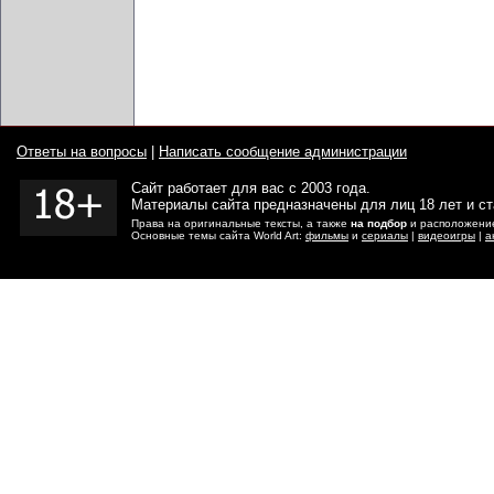
Ответы на вопросы
|
Написать сообщение администрации
Сайт работает для вас с 2003 года.
Материалы сайта предназначены для лиц 18 лет и с
Права на оригинальные тексты, а также
на подбор
и расположение
Основные темы сайта World Art:
фильмы
и
сериалы
|
видеоигры
|
а