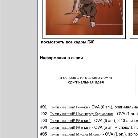
посмотреть все кадры [60]
Информация о серии
в основе этого аниме лежит
оригинальная идея
#01
- OVA (6 эп.), оригинальн
Тэнти - лишний! Рё-о-ки
#02
- OVA (1 эп.
Тэнти - лишний! Ночь перед Карнавалом
#03
- OVA (6 эп.), 8-13 эпиз
Тэнти - лишний! Рё-о-ки 2
#04
- OVA (6 эп. + спэшл), 
Тэнти - лишний! Рё-о-ки 3
#05
- OVA (1 эп.), spi
Тэнти - лишний! Миссия Михоси