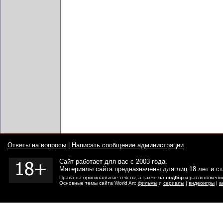
Ответы на вопросы
|
Написать сообщение администрации
Сайт работает для вас с 2003 года.
Материалы сайта предназначены для лиц 18 лет и с
Права на оригинальные тексты, а также
на подбор
и расположение
Основные темы сайта World Art:
фильмы
и
сериалы
|
видеоигры
|
а