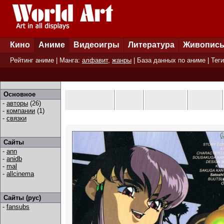
Кино
Аниме
Видеоигры
Литература
Живопис
Рейтинг аниме
| Манга:
алфавит
,
жанры
|
База данных по аниме
|
Теги
Основное
-
авторы
(26)
-
компании
(1)
-
связки
Сайты
-
ann
-
anidb
-
mal
-
allcinema
Сайты (рус)
-
fansubs