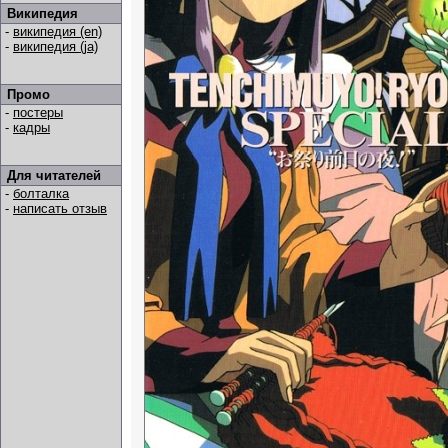
Википедия
-
википедия (en)
-
википедия (ja)
Промо
-
постеры
-
кадры
Для читателей
-
болталка
-
написать отзыв