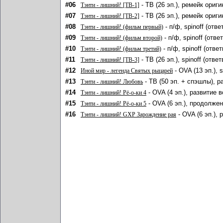
#06
- ТВ (26 эп.), ремейк ориг
Тэнти - лишний! [ТВ-1]
#07
- ТВ (26 эп.), ремейк ориг
Тэнти - лишний! [ТВ-2]
#08
- п/ф, spinoff (отв
Тэнти - лишний! (фильм первый)
#09
- п/ф, spinoff (отв
Тэнти - лишний! (фильм второй)
#10
- п/ф, spinoff (отв
Тэнти - лишний! (фильм третий)
#11
- ТВ (26 эп.), spinoff (от
Тэнти - лишний! [ТВ-3]
#12
- OVA (13 эп.), 
Иной мир - легенда Святых рыцарей
#13
- ТВ (50 эп. + спэшлы), р
Тэнти - лишний! Любовь
#14
- OVA (4 эп.), развитие 
Тэнти - лишний! Рё-о-ки 4
#15
- OVA (6 эп.), продолжен
Тэнти - лишний! Рё-о-ки 5
#16
- OVA (6 эп.),
Тэнти - лишний! GXP Зарождение рая