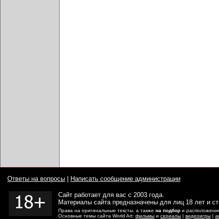
Ответы на вопросы
|
Написать сообщение администрации
Сайт работает для вас с 2003 года.
Материалы сайта предназначены для лиц 18 лет и с
Права на оригинальные тексты, а также
на подбор
и расположение
Основные темы сайта World Art:
фильмы
и
сериалы
|
видеоигры
|
а