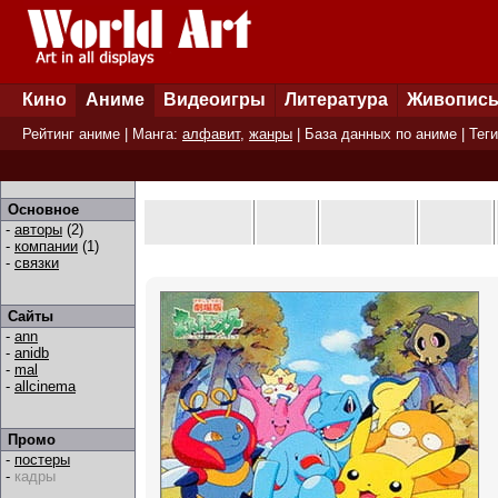
Кино
Аниме
Видеоигры
Литература
Живопис
Рейтинг аниме
| Манга:
алфавит
,
жанры
|
База данных по аниме
|
Теги
Основное
-
авторы
(2)
-
компании
(1)
-
связки
Сайты
-
ann
-
anidb
-
mal
-
allcinema
Промо
-
постеры
-
кадры