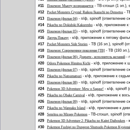
#11
- ТВ-спэшл (1 эп.), 
Покемон: Мьюту возвращается
#12
- Т
Pocket Monsters Crystal: Raikou Ikazuchi no Densetsu
#13
- п/ф, spinoff (ответвление 
Покемон (фильм 04)
#14
- к/ф, приложение к
Pikachu no Dokidoki Kakurenbo
#15
- п/ф, spinoff (ответвление 
Покемон (фильм 05)
#16
- к/ф, приложение к пятому филь
Лагерь Пикачу
#17
- ТВ (16 эп.), spinoff 
Pocket Monsters Side Stories
#18
- ТВ (193 эп.)
Покемон: Современное поколение [ТВ]
#19
- 
Покемон (фильм 06): Дзирати - исполнитель желаний
#20
- к/ф, приложение к 
Odoru Pokemon Himitsu Kichi
#21
- п/ф, spinoff (ответвление 
Покемон (фильм 07)
#22
- к/ф, приложение к седь
Pikachu no Natsumatsuri
#23
- п/ф, spinoff (ответвление 
Покемон (фильм 08)
#24
- к/ф, spinoff
Pokemon 3D Adventure: Mew o Sagase!
#25
- к/ф, приложение к вос
Pikachu no Obake Carnival
#26
- п/ф, spinoff (ответвление 
Покемон (фильм 09)
#27
- к/ф, приложение к дев
Pikachu no Wanpaku Island
#28
- ТВ-спэшл, spinoff (о
Senritsu no Mirage Pokemon
#29
- 
Pokemon 3D Adventure 2: Pikachu no Kaitei Daibouken
#30
Pokemon Fushigi no Dungeon Shutsudo Pokemon Kyujotai