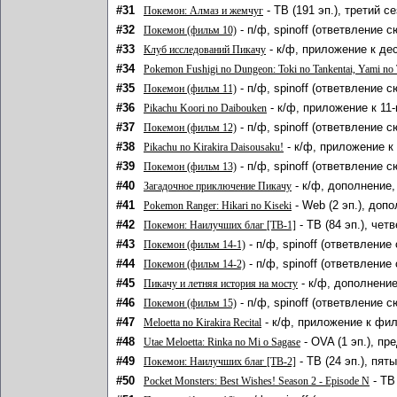
#31
- ТВ (191 эп.), третий с
Покемон: Алмаз и жемчуг
#32
- п/ф, spinoff (ответвление 
Покемон (фильм 10)
#33
- к/ф, приложение к де
Клуб исследований Пикачу
#34
Pokemon Fushigi no Dungeon: Toki no Tankentai, Yami no 
#35
- п/ф, spinoff (ответвление 
Покемон (фильм 11)
#36
- к/ф, приложение к 11
Pikachu Koori no Daibouken
#37
- п/ф, spinoff (ответвление 
Покемон (фильм 12)
#38
- к/ф, приложение к
Pikachu no Kirakira Daisousaku!
#39
- п/ф, spinoff (ответвление 
Покемон (фильм 13)
#40
- к/ф, дополнение,
Загадочное приключение Пикачу
#41
- Web (2 эп.), доп
Pokemon Ranger: Hikari no Kiseki
#42
- ТВ (84 эп.), чет
Покемон: Наилучших благ [ТВ-1]
#43
- п/ф, spinoff (ответвление
Покемон (фильм 14-1)
#44
- п/ф, spinoff (ответвление
Покемон (фильм 14-2)
#45
- к/ф, дополнение
Пикачу и летняя история на мосту
#46
- п/ф, spinoff (ответвление 
Покемон (фильм 15)
#47
- к/ф, приложение к фил
Meloetta no Kirakira Recital
#48
- OVA (1 эп.), пр
Utae Meloetta: Rinka no Mi o Sagase
#49
- ТВ (24 эп.), пят
Покемон: Наилучших благ [ТВ-2]
#50
- ТВ
Pocket Monsters: Best Wishes! Season 2 - Episode N