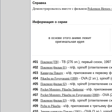
Справка
Демонстрировалось вместе с фильмом
Pokemon Heroes - 
Информация о серии
в основе этого аниме лежит
оригинальная идея
#01
- ТВ (276 эп.), первый сезон, 1997
Покемон [ТВ]
#02
- п/ф, spinoff (ответвление 
Покемон (фильм 01)
#03
- к/ф, приложение к первому ф
Каникулы Пикачу
#04
- OVA (2 эп.), spinof
Pikachu no Fuyuyasumi (1999)
#05
- п/ф, spinoff (ответвление 
Покемон (фильм 02)
#06
- к/ф, приложение
Pocket Monsters: Pikachu Tankentai
#07
- OVA (2
Pocket Monsters: Pikachu no Fuyuyasumi (2000)
#08
- п/ф, spinoff (ответвление 
Покемон (фильм 03)
#09
- к/ф, приложение к третьему фи
Pichu to Pikachu
#10
- OVA (3 эп.), spin
Зимние каникулы Пикачу (2001)