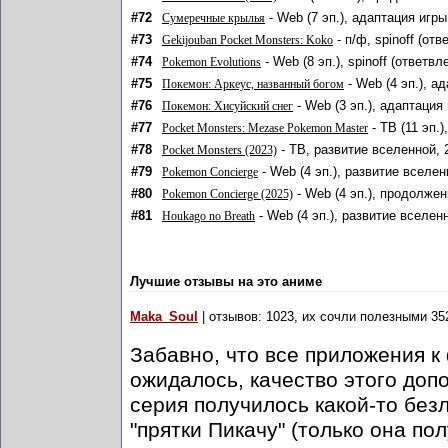
#72
- Web (7 эп.), адаптация игры
Сумеречные крылья
#73
- п/ф, spinoff (от
Gekijouban Pocket Monsters: Koko
#74
- Web (8 эп.), spinoff (ответв
Pokemon Evolutions
#75
- Web (4 эп.), а
Покемон: Аркеус, названный богом
#76
- Web (3 эп.), адаптация
Покемон: Хисуйский снег
#77
- ТВ (11 эп.
Pocket Monsters: Mezase Pokemon Master
#78
- ТВ, развитие вселенной, 
Pocket Monsters (2023)
#79
- Web (4 эп.), развитие вселен
Pokemon Concierge
#80
- Web (4 эп.), продолжен
Pokemon Concierge (2025)
#81
- Web (4 эп.), развитие вселен
Houkago no Breath
Лучшие отзывы на это аниме
Maka_Soul
| отзывов: 1023, их сочли полезными 35
Забавно, что все приложения к
ожидалось, качество этого доп
серия получилось какой-то безл
"прятки Пикачу" (только она по