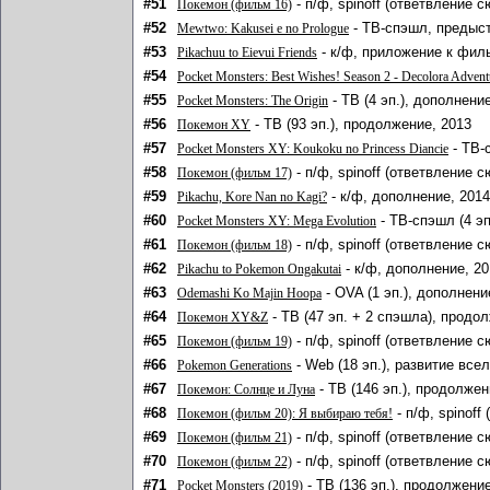
#51
- п/ф, spinoff (ответвление 
Покемон (фильм 16)
#52
- ТВ-спэшл, предыс
Mewtwo: Kakusei e no Prologue
#53
- к/ф, приложение к фил
Pikachuu to Eievui Friends
#54
Pocket Monsters: Best Wishes! Season 2 - Decolora Advent
#55
- ТВ (4 эп.), дополнени
Pocket Monsters: The Origin
#56
- ТВ (93 эп.), продолжение, 2013
Покемон XY
#57
- ТВ-
Pocket Monsters XY: Koukoku no Princess Diancie
#58
- п/ф, spinoff (ответвление с
Покемон (фильм 17)
#59
- к/ф, дополнение, 2014
Pikachu, Kore Nan no Kagi?
#60
- ТВ-спэшл (4 эп
Pocket Monsters XY: Mega Evolution
#61
- п/ф, spinoff (ответвление с
Покемон (фильм 18)
#62
- к/ф, дополнение, 2
Pikachu to Pokemon Ongakutai
#63
- OVA (1 эп.), дополнени
Odemashi Ko Majin Hoopa
#64
- ТВ (47 эп. + 2 спэшла), продо
Покемон XY&Z
#65
- п/ф, spinoff (ответвление с
Покемон (фильм 19)
#66
- Web (18 эп.), развитие все
Pokemon Generations
#67
- ТВ (146 эп.), продолжен
Покемон: Солнце и Луна
#68
- п/ф, spinoff
Покемон (фильм 20): Я выбираю тебя!
#69
- п/ф, spinoff (ответвление с
Покемон (фильм 21)
#70
- п/ф, spinoff (ответвление с
Покемон (фильм 22)
#71
- ТВ (136 эп.), продолжение
Pocket Monsters (2019)