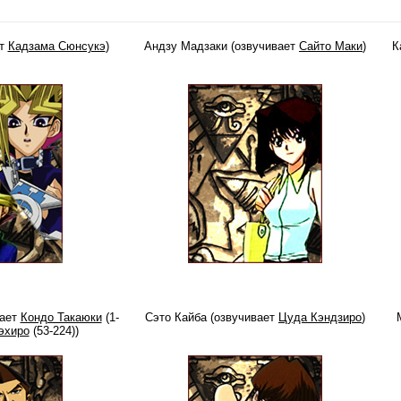
ет
Кадзама Сюнсукэ
)
Андзу Мадзаки (озвучивает
Сайто Маки
)
К
вает
Кондо Такаюки
(1-
Сэто Кайба (озвучивает
Цуда Кэндзиро
)
эхиро
(53-224))