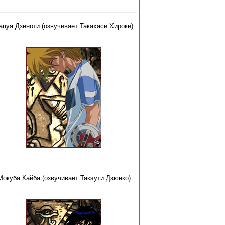
ацуя Дзёноти (озвучивает
Такахаси Хироки
)
Мокуба Кайба (озвучивает
Такэути Дзюнко
)