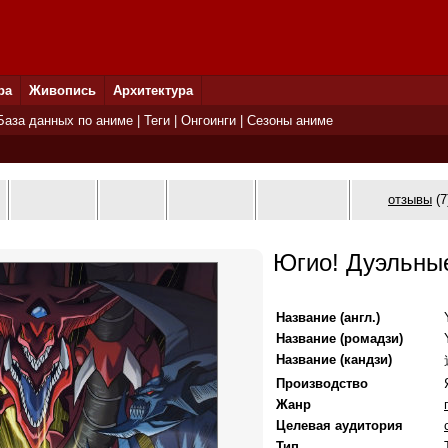
ра
Живопись
Архитектура
База данных по аниме
|
Теги
|
Онгоинги
|
Сезоны аниме
отзывы
(7
Югио! Дуэльны
Название (англ.)
Название (ромадзи)
Название (кандзи)
Производство
Жанр
Целевая аудитория
Тип