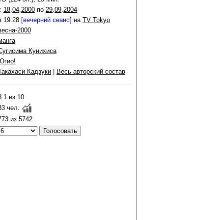
c
18
.
04
.
2000
по
29
.
09
.
2004
в 19:28
[вечерний сеанс]
на
TV Tokyo
весна-2000
манга
Сугисима Кунихиса
Югио!
Такахаси Кадзуки
|
Весь авторский состав
8.1 из 10
83 чел.
773 из 5742