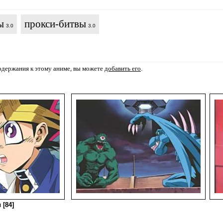
ы
прокси-битвы
3.0
3.0
содержания к этому аниме, вы можете
добавить его
.
 [84]