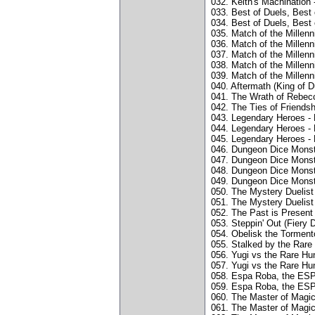
032. Keith's Machination 
033. Best of Duels, Best 
034. Best of Duels, Best 
035. Match of the Millenn
036. Match of the Millenn
037. Match of the Millenn
038. Match of the Millenn
039. Match of the Millen
040. Aftermath (King of D
041. The Wrath of Rebecc
042. The Ties of Friends
043. Legendary Heroes - 
044. Legendary Heroes - 
045. Legendary Heroes - 
046. Dungeon Dice Monste
047. Dungeon Dice Monst
048. Dungeon Dice Monster
049. Dungeon Dice Monst
050. The Mystery Duelist 
051. The Mystery Duelist 
052. The Past is Present
053. Steppin' Out (Fiery 
054. Obelisk the Torment
055. Stalked by the Rare
056. Yugi vs the Rare Hunt
057. Yugi vs the Rare Hun
058. Espa Roba, the ESP 
059. Espa Roba, the ESP 
060. The Master of Magic
061. The Master of Magici