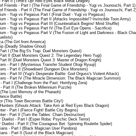
- Part II (Time's Up! Red Eyes Black Metal Dragon)
of Friends - Part I (The Final Game of Friendship - Yugi vs Jounouchi, Part 1)
of Friends - Part II (The Final Game of Friendship - Yugi vs Jounouchi, Part 2
ium - Yugi vs Pegasus Part I (Final Duel - Yugi vs Pegasus)
ium - Yugi vs Pegasus Part II (Attacks Impossible!? Invincible Toon Army)
ium - Yugi vs Pegasus Part III (Counterattack Begins! Mind Shuffle)
ium - Yugi vs Pegasus Part IV (The Evil Eye Opens - Sacrifice)
nium - Yugi vs Pegasus Part V (The Fusion of Light and Darkness - Black Ch
uelists)
a (The Girl from America)
hip (Deadly Shadow Ghoul)
Part I (The Big 5's Trap: Duel Monsters Quest)
Part II (Duel Monsters Quest 2: The Legendary Hero Yugi)
Part III (Duel Monsters Quest 3: Master of Dragon Knight)
rs - Part I (Mysterious Transfer Student Otogi Ryuuji)
ers - Part II (Showdown! Dungeon Dice Monsters)
s - Part III (Yugi's Desperate Battle: God Orguss's Violent Attack)
ers - Part IV (The Miracle Dimension: The Black Magician Summon)
- Part I (Challenge from the Past: Horrifying Zera)
- Part II (The Broken Millennium Puzzle)
 (The Lost Memory of the Pharaoh)
Dance Battle)
or (This Town Becomes Battle City!)
 Hunters (Ghouls Attack: Take Aim at Red Eyes Black Dragon)
er - Part I (Fierce Fight! Battle City Begins)
ter - Part II (Turn the Tables: Chain Destruction)
Duelist - Part I (Esper Roba: Psychic Deck Terror)
Duelist - Part II (The Couragous Bet: Spinning Roulette Spider)
ians - Part I (Black Magician User Pandora)
ans - Part II (Soul of the Black Magician)