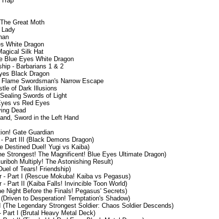
 Trap
 The Great Moth
e Lady
han
es White Dragon
agical Silk Hat
he Blue Eyes White Dragon
hip - Barbarians 1 & 2
yes Black Dragon
p: Flame Swordsman's Narrow Escape
tle of Dark Illusions
Sealing Swords of Light
 Eyes vs Red Eyes
iving Dead
Hand, Sword in the Left Hand
ion! Gate Guardian
 - Part III (Black Demons Dragon)
he Destined Duel! Yugi vs Kaiba)
The Strongest! The Magnificent! Blue Eyes Ultimate Dragon)
Kuriboh Multiply! The Astonishing Result)
Duel of Tears! Friendship)
r - Part I (Rescue Mokuba! Kaiba vs Pegasus)
- Part II (Kaiba Falls! Invincible Toon World)
e Night Before the Finals! Pegasus' Secrets)
 I (Driven to Desperation! Temptation's Shadow)
 II (The Legendary Strongest Soldier: Chaos Soldier Descends)
- Part I (Brutal Heavy Metal Deck)