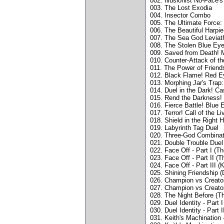
002. Illusionist No-Face's
003. The Lost Exodia
004. Insector Combo
005. The Ultimate Force:
006. The Beautiful Harpi
007. The Sea God Leviat
008. The Stolen Blue Ey
009. Saved from Death! M
010. Counter-Attack of t
011. The Power of Friends
012. Black Flame! Red E
013. Morphing Jar's Tra
014. Duel in the Dark! Cas
015. Rend the Darkness! 
016. Fierce Battle! Blue
017. Terror! Call of the L
018. Shield in the Right 
019. Labyrinth Tag Duel
020. Three-God Combinat
021. Double Trouble Duel
022. Face Off - Part I (T
023. Face Off - Part II (
024. Face Off - Part III (
025. Shining Friendship (
026. Champion vs Creato
027. Champion vs Creator 
028. The Night Before (Th
029. Duel Identity - Part
030. Duel Identity - Part
031. Keith's Machination 