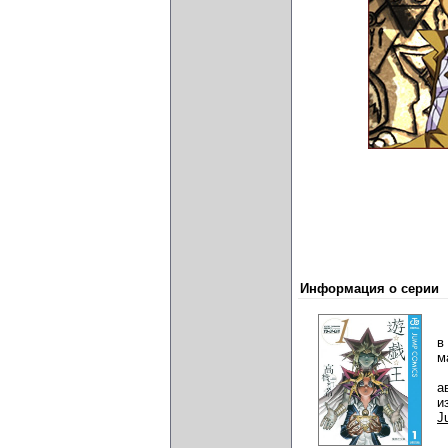
Информация о серии
в
м
а
и
J