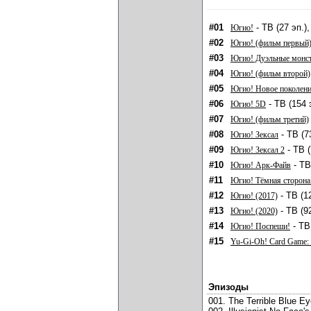
#01
- ТВ (27 эп.)
Югио!
#02
Югио! (фильм первый
#03
Югио! Дуэльные монс
#04
Югио! (фильм второй)
#05
Югио! Новое поколен
#06
- ТВ (154 
Югио! 5D
#07
Югио! (фильм третий)
#08
- ТВ (7
Югио! Зексал
#09
- ТВ (
Югио! Зексал 2
#10
- ТВ
Югио! Арк-Файв
#11
Югио! Тёмная сторона
#12
- ТВ (1
Югио! (2017)
#13
- ТВ (9
Югио! (2020)
#14
- ТВ
Югио! Поспеши!
#15
Yu-Gi-Oh! Card Game: 
Эпизоды
001. The Terrible Blue E