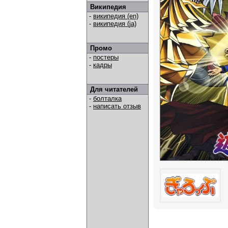
Википедия
-
википедия (en)
-
википедия (ja)
Промо
-
постеры
-
кадры
Для читателей
-
болталка
-
написать отзыв