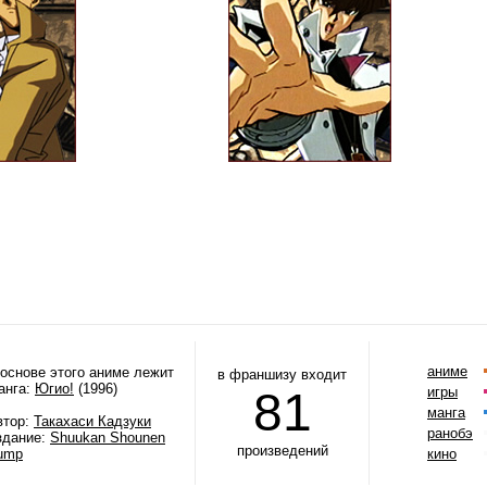
аниме
 основе этого аниме лежит
в франшизу входит
анга:
Югио!
(1996)
81
игры
манга
втор:
Такахаси Кадзуки
ранобэ
здание:
Shuukan Shounen
произведений
ump
кино