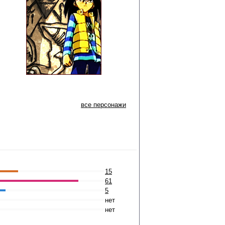
все персонажи
15
61
5
нет
нет