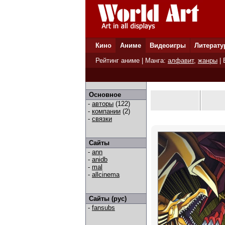
Кино
Аниме
Видеоигры
Литерату
Рейтинг аниме
| Манга:
алфавит
,
жанры
|
Основное
-
авторы
(122)
-
компании
(2)
-
связки
Сайты
-
ann
-
anidb
-
mal
-
allcinema
Сайты (рус)
-
fansubs