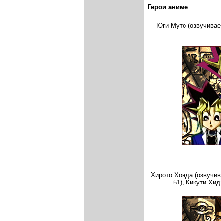
Герои аниме
Юги Муто (озвучива
Хирото Хонда (озвучи
51),
Кикути Хид