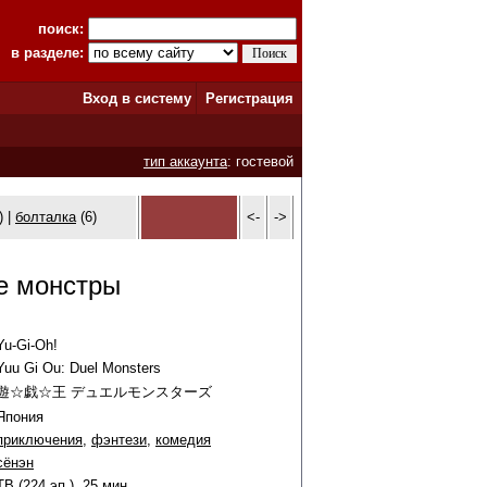
поиск:
в разделе:
Вход в систему
Регистрация
тип аккаунта
: гостевой
) |
болталка
(6)
<-
->
е монстры
Yu-Gi-Oh!
Yuu Gi Ou: Duel Monsters
遊☆戯☆王 デュエルモンスターズ
Япония
приключения
,
фэнтези
,
комедия
сёнэн
ТВ (224 эп.), 25 мин.