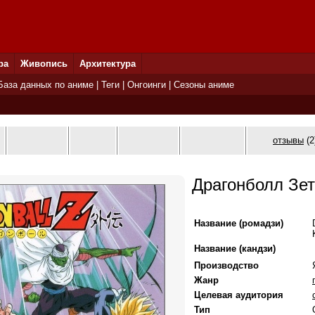
ра
Живопись
Архитектура
База данных по аниме
|
Теги
|
Онгоинги
|
Сезоны аниме
отзывы
(2
Драгонболл Зе
Название (ромадзи)
Название (кандзи)
Производство
Жанр
Целевая аудитория
Тип