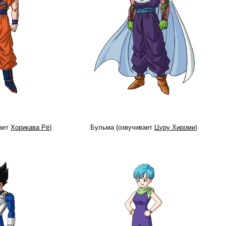
ает
Хорикава Рё
)
Бульма (озвучивает
Цуру Хироми
)