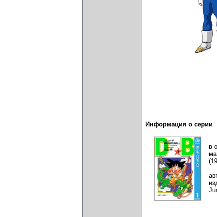
Информация о серии
в 
ма
(1
ав
из
Ju