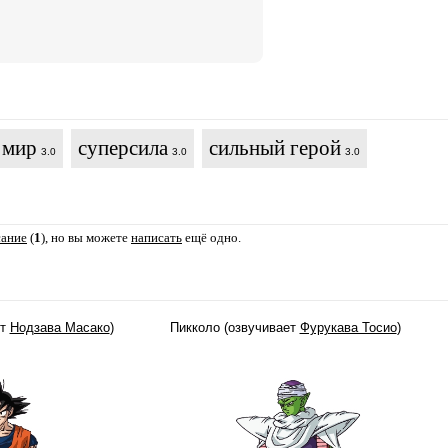
 мир
суперсила
сильный герой
3.0
3.0
3.0
сание
(
1
), но вы можете
написать
ещё одно.
ет
Нодзава Масако
)
Пикколо (озвучивает
Фурукава Тосио
)