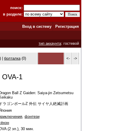
поиск:
в разделе:
Вход в систему
Регистрация
тип аккаунта
: гостевой
) |
болталка
(0)
<-
->
т OVA-1
Dragon Ball Z Gaiden: Saiya-jin Zetsumetsu
Keikaku
ドラゴンボールZ 外伝 サイヤ人絶滅計画
Япония
приключения
,
фэнтези
сёнэн
OVA (2 эп.), 30 мин.