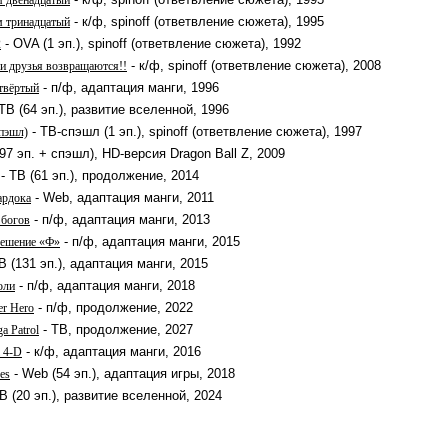
м двенадцатый
- к/ф, spinoff (ответвление сюжета), 1995
м тринадцатый
- OVA (1 эп.), spinoff (ответвление сюжета), 1992
2
- к/ф, spinoff (ответвление сюжета), 2008
и друзья возвращаются!!
- п/ф, адаптация манги, 1996
твёртый
ТВ (64 эп.), развитие вселенной, 1996
- ТВ-спэшл (1 эп.), spinoff (ответвление сюжета), 1997
пэшл)
97 эп. + спэшл), HD-версия Dragon Ball Z, 2009
- ТВ (61 эп.), продолжение, 2014
- Web, адаптация манги, 2011
ардока
- п/ф, адаптация манги, 2013
 богов
- п/ф, адаптация манги, 2015
решение «Ф»
В (131 эп.), адаптация манги, 2015
- п/ф, адаптация манги, 2018
оли
- п/ф, продолжение, 2022
er Hero
- ТВ, продолжение, 2027
a Patrol
- к/ф, адаптация манги, 2016
l 4-D
- Web (54 эп.), адаптация игры, 2018
es
В (20 эп.), развитие вселенной, 2024