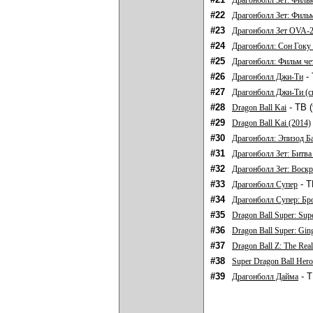
Драгонболл Зет: Филь
#22
Драгонболл Зет: Филь
#23
Драгонболл Зет OVA-
#24
Драгонболл: Сон Гоку 
#25
Драгонболл: Фильм че
#26
- 
Драгонболл Джи-Ти
#27
Драгонболл Джи-Ти (с
#28
- ТВ (
Dragon Ball Kai
#29
Dragon Ball Kai (2014)
#30
Драгонболл: Эпизод Б
#31
Драгонболл Зет: Битва
#32
Драгонболл Зет: Воск
#33
- Т
Драгонболл Супер
#34
Драгонболл Супер: Бр
#35
Dragon Ball Super: Sup
#36
Dragon Ball Super: Ging
#37
Dragon Ball Z: The Rea
#38
Super Dragon Ball Hero
#39
- Т
Драгонболл Дайма