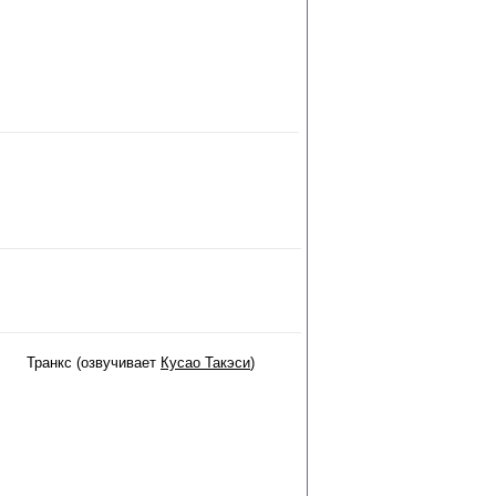
Транкс (озвучивает
Кусао Такэси
)