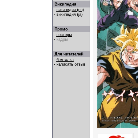
Википедия
-
википедия (en)
-
википедия (ja)
Промо
-
постеры
-
кадры
Для читателей
-
болталка
-
написать отзыв