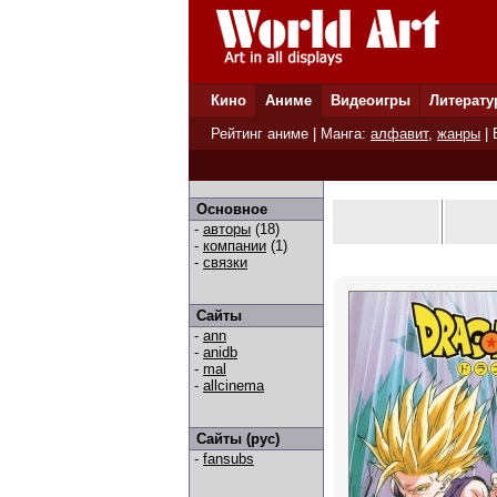
Кино
Аниме
Видеоигры
Литерату
Рейтинг аниме
| Манга:
алфавит
,
жанры
|
Основное
-
авторы
(18)
-
компании
(1)
-
связки
Сайты
-
ann
-
anidb
-
mal
-
allcinema
Сайты (рус)
-
fansubs