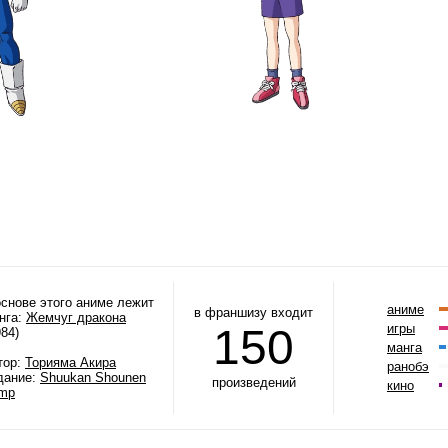
основе этого аниме лежит
аниме
в франшизу входит
нга:
Жемчуг дракона
150
игры
984)
манга
тор:
Торияма Акира
ранобэ
дание:
Shuukan Shounen
произведений
кино
mp