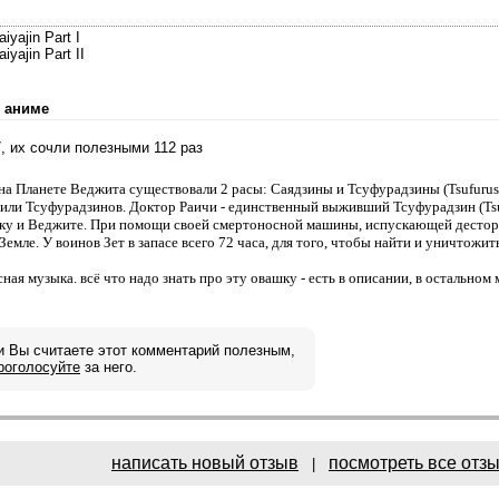
iyajin Part I
iyajin Part II
 аниме
7, их сочли полезными 112 раз
а Планете Веджита существовали 2 расы: Саядзины и Тсуфурадзины (Tsufurus)
ли Тсуфурадзинов. Доктор Раичи - единственный выживший Тсуфурадзин (Tsufu
у и Веджите. При помощи своей смертоносной машины, испускающей десторн
емле. У воинов Зет в запасе всего 72 часа, для того, чтобы найти и уничтожит
ая музыка. всё что надо знать про эту овашку - есть в описании, в остальном 
и Вы считаете этот комментарий полезным,
роголосуйте
за него.
написать новый отзыв
посмотреть все отз
|