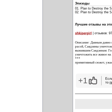
Эпизоды
01. Plan to Destroy the Sa
02. Plan to Destroy the Sa
Лучшие отзывы на это
shkipergirl
| отзывов: 9
Описание: Давным давно н
расой, Саядзины уничтожи
выжившим Саядзинам: Гок
уничтожить все живое на З
***
примитивный сюжет, ужасн
+1
Есл
то
п