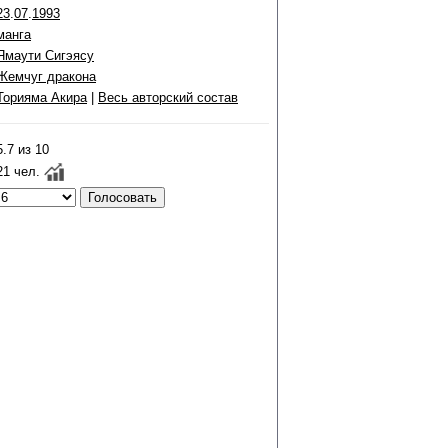
23
.
07
.
1993
манга
Ямаути Сигэясу
Жемчуг дракона
Торияма Акира
|
Весь авторский состав
5.7 из 10
21 чел.