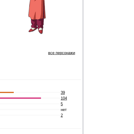
все персонажи
39
104
5
нет
2