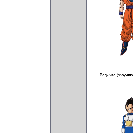
Веджита (озвучив