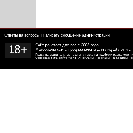
Ответы на вопросы
|
Написать сообщение администрации
Сайт работает для вас с 2003 года.
Материалы сайта предназначены для лиц 18 лет и с
Права на оригинальные тексты, а также
на подбор
и расположение
Основные темы сайта World Art:
фильмы
и
сериалы
|
видеоигры
|
а