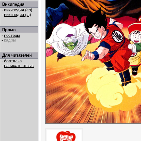
Википедия
-
википедия (en)
-
википедия (ja)
Промо
-
постеры
-
кадры
Для читателей
-
болталка
-
написать отзыв