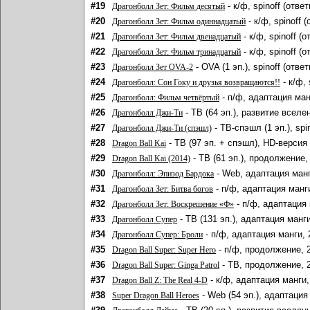
#19
- к/ф, spinoff (отв
Драгонболл Зет: Фильм десятый
#20
- к/ф, spinoff 
Драгонболл Зет: Фильм одиннадцатый
#21
- к/ф, spinoff (
Драгонболл Зет: Фильм двенадцатый
#22
- к/ф, spinoff (
Драгонболл Зет: Фильм тринадцатый
#23
- OVA (1 эп.), spinoff (отв
Драгонболл Зет OVA-2
#24
- к/ф,
Драгонболл: Сон Гоку и друзья возвращаются!!
#25
- п/ф, адаптация ман
Драгонболл: Фильм четвёртый
#26
- ТВ (64 эп.), развитие вселе
Драгонболл Джи-Ти
#27
- ТВ-спэшл (1 эп.), sp
Драгонболл Джи-Ти (спэшл)
#28
- ТВ (97 эп. + спэшл), HD-версия 
Dragon Ball Kai
#29
- ТВ (61 эп.), продолжение,
Dragon Ball Kai (2014)
#30
- Web, адаптация манг
Драгонболл: Эпизод Бардока
#31
- п/ф, адаптация манг
Драгонболл Зет: Битва богов
#32
- п/ф, адаптация 
Драгонболл Зет: Воскрешение «Ф»
#33
- ТВ (131 эп.), адаптация манг
Драгонболл Супер
#34
- п/ф, адаптация манги, 
Драгонболл Супер: Броли
#35
- п/ф, продолжение, 
Dragon Ball Super: Super Hero
#36
- ТВ, продолжение, 
Dragon Ball Super: Ginga Patrol
#37
- к/ф, адаптация манги,
Dragon Ball Z: The Real 4-D
#38
- Web (54 эп.), адаптация
Super Dragon Ball Heroes