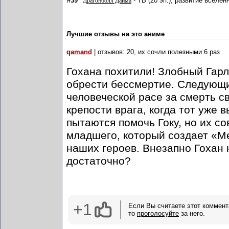
#39
- ТВ (20 эп.), развитие вселен
Драгонболл Дайма
Лучшие отзывы на это аниме
qamand
| отзывов: 20, их сочли полезными 6 раз
Гохана похитили! Злобный Гар
обрести бессмертие. Следующие
человеческой расе за смерть св
крепости врага, когда тот уже 
пытаются помочь Гоку, но их с
младшего, который создает «М
наших героев. Внезапно Гохан 
достаточно?
+1
Если Вы считаете этот коммент
то
проголосуйте
за него.