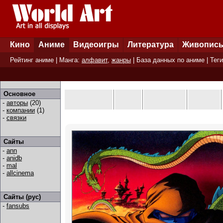
Кино
Аниме
Видеоигры
Литература
Живопис
Рейтинг аниме
| Манга:
алфавит
,
жанры
|
База данных по аниме
|
Теги
Основное
-
авторы
(20)
-
компании
(1)
-
связки
Сайты
-
ann
-
anidb
-
mal
-
allcinema
Сайты (рус)
-
fansubs