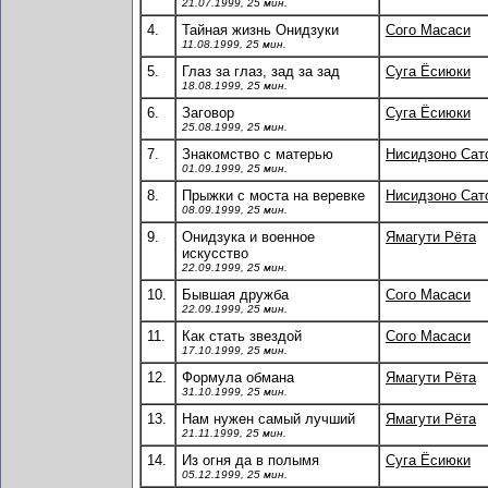
21.07.1999, 25 мин.
4.
Тайная жизнь Онидзуки
Сого Масаси
11.08.1999, 25 мин.
5.
Глаз за глаз, зад за зад
Суга Ёсиюки
18.08.1999, 25 мин.
6.
Заговор
Суга Ёсиюки
25.08.1999, 25 мин.
7.
Знакомство с матерью
Нисидзоно Сат
01.09.1999, 25 мин.
8.
Прыжки с моста на веревке
Нисидзоно Сат
08.09.1999, 25 мин.
9.
Онидзука и военное
Ямагути Рёта
искусство
22.09.1999, 25 мин.
10.
Бывшая дружба
Сого Масаси
22.09.1999, 25 мин.
11.
Как стать звездой
Сого Масаси
17.10.1999, 25 мин.
12.
Формула обмана
Ямагути Рёта
31.10.1999, 25 мин.
13.
Нам нужен самый лучший
Ямагути Рёта
21.11.1999, 25 мин.
14.
Из огня да в полымя
Суга Ёсиюки
05.12.1999, 25 мин.