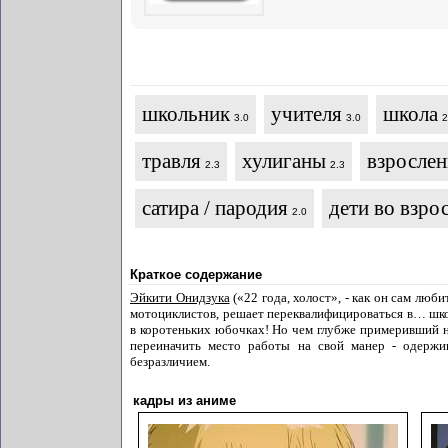
школьник
учителя
школа
3.0
3.0
2
травля
хулиганы
взрослен
2.3
2.3
сатира / пародия
дети во взро
2.0
Краткое содержание
Эйкити Онидзука
(«22 года, холост», - как он сам люб
мотоциклистов, решает переквалифицироваться в… шк
в коротеньких юбочках! Но чем глубже примеривший н
переиначить место работы на свой манер - одержи
безразличием.
кадры из аниме