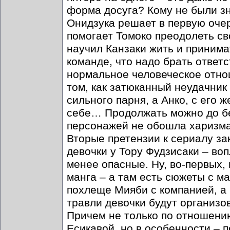
форма досуга? Кому не были з
Онидзука решает в первую очер
помогает Томоко преодолеть св
научил Канзаки жить и принима
команде, что надо брать ответс
нормальное человеческое отно
том, как затюканный неудачник
сильного парня, а Анко, с его 
себе… Продолжать можно до бес
персонажей не обошла харизма
Вторые претензии к сериалу зак
девочки у Тору Фудзисаки – воп
менее опасные. Ну, во-первых, 
манга – а там есть сюжеты с м
похлеще Мияби с компанией, а 
травли девочки будут организо
Причем не только по отношению
Есикавой, но в особенности – 