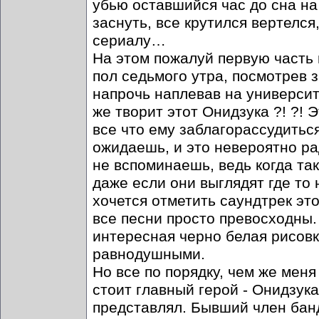
убью оставшийся час до сна на
заснуть, все крутился вертелс
сериалу…
На этом пожалуй первую часть м
пол седьмого утра, посмотрев 
напрочь наплевав на университе
же творит этот Онидзука ?! ?! 
все что ему заблагорассудиться
ожидаешь, и это невероятно ра
не вспоминаешь, ведь когда та
даже если они выглядят где то
хочется отметить саундтрек эт
все песни просто превосходны. 
интересная черно белая рисовк
равнодушными.
Но все по порядку, чем же меня
стоит главный герой - Онидзука
представлял. Бывший член банд