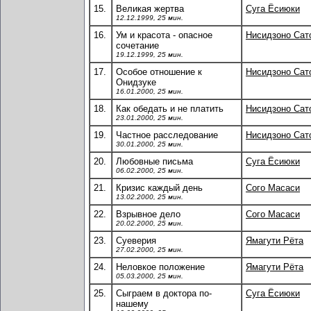
15.
Великая жертва
Суга Ёсиюки
12.12.1999, 25 мин.
16.
Ум и красота - опасное
Нисидзоно Сат
сочетание
19.12.1999, 25 мин.
17.
Особое отношение к
Нисидзоно Сат
Онидзуке
16.01.2000, 25 мин.
18.
Как обедать и не платить
Нисидзоно Сат
23.01.2000, 25 мин.
19.
Частное расследование
Нисидзоно Сат
30.01.2000, 25 мин.
20.
Любовные письма
Суга Ёсиюки
06.02.2000, 25 мин.
21.
Кризис каждый день
Сого Масаси
13.02.2000, 25 мин.
22.
Взрывное дело
Сого Масаси
20.02.2000, 25 мин.
23.
Суеверия
Ямагути Рёта
27.02.2000, 25 мин.
24.
Неловкое положение
Ямагути Рёта
05.03.2000, 25 мин.
25.
Сыграем в доктора по-
Суга Ёсиюки
нашему