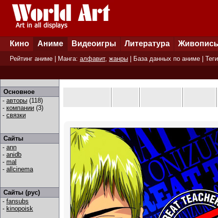
Кино
Аниме
Видеоигры
Литература
Живопис
Рейтинг аниме
| Манга:
алфавит
,
жанры
|
База данных по аниме
|
Теги
Основное
-
авторы
(118)
-
компании
(3)
-
связки
Сайты
-
ann
-
anidb
-
mal
-
allcinema
Сайты (рус)
-
fansubs
-
kinopoisk