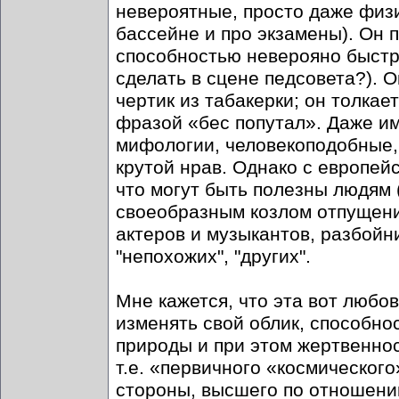
невероятные, просто даже физи
бассейне и про экзамены). Он 
способностью неверояно быстро
сделать в сцене педсовета?). О
чертик из табакерки; он толкае
фразой «бес попутал». Даже им
мифологии, человекоподобные
крутой нрав. Однако с европейс
что могут быть полезны людям 
своеобразным козлом отпущения
актеров и музыкантов, разбойни
"непохожих", "других".
Мне кажется, что эта вот любо
изменять свой облик, способно
природы и при этом жертвенност
т.е. «первичного «космическог
стороны, высшего по отношени