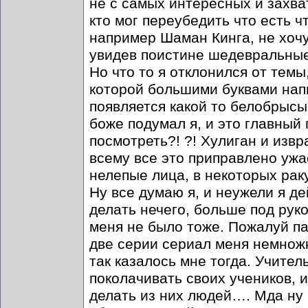
не с самых интересных и захв
кто мог переубедить что есть ч
например Шаман Кинга, не хочу
увидев поистине шедевральные
Но что то я отклонился от темы
которой большими буквами нап
появляется какой то белобрыс
боже подумал я, и это главный 
посмотреть?! ?! Хулиган и изв
всему все это приправлено ужа
нелепые лица, в некоторых рак
Ну все думаю я, и неужели я де
делать нечего, больше под руко
меня не было тоже. Пожалуй п
две серии сериал меня немножк
так казалось мне тогда. Учител
поколачивать своих учеников, и
делать из них людей…. Мда ну 