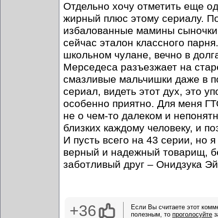
Отдельно хочу отметить еще од
жирный плюс этому сериалу. П
избалованные мамины сыночки 
сейчас эталон классного парня.
школьном чулане, вечно в долга
Мерседеса разъезжает на старе
смазливые мальчишки даже в по
сериал, видеть этот дух, это у
особенно приятно. Для меня ГТ
не о чем-то далеком и непонятн
близких каждому человеку, и п
И пусть всего на 43 серии, но я
верный и надежный товарищ, б
заботливый друг – Онидзука Эй
+36
Если Вы считаете этот комм
полезным, то
проголосуйте
з