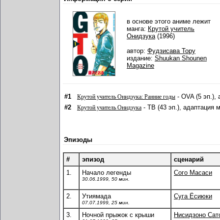
в основе этого аниме лежит
манга:
Крутой учитель
Онидзука
(1996)
автор:
Фудзисава Тору
издание:
Shuukan Shounen
Magazine
#1
- OVA (5 эп.),
Крутой учитель Онидзука: Ранние годы
#2
- ТВ (43 эп.), адаптация 
Крутой учитель Онидзука
Эпизоды
#
эпизод
сценарий
1.
Начало легенды
Сого Масаси
30.06.1999, 50 мин.
2.
Утиямада
Суга Ёсиюки
07.07.1999, 25 мин.
3.
Ночной прыжок с крыши
Нисидзоно Сат