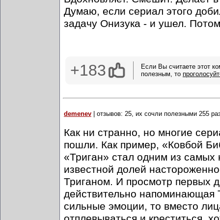
Думаю, если сериал этого доби
задачу Онизука - и ушел. Потом
+183
Если Вы считаете этот к
полезным, то
проголосуйт
demenev
| отзывов: 25, их сочли полезными 255 ра
Как ни странно, но многие сер
пошли. Как пример, «Ковбой Б
«Триган» стал одним из самых
известной долей настороженнос
Триганом. И просмотр первых д
действительно напоминающая Т
сильные эмоции, то вместо лица
отплевываться и креститься, х