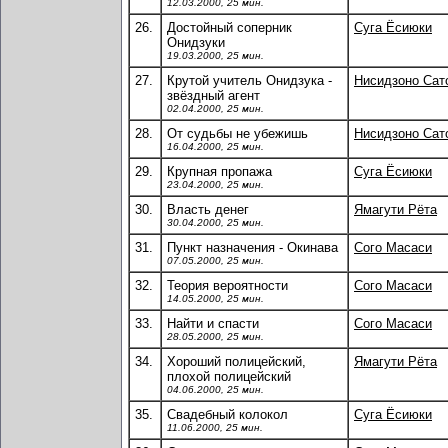
12.03.2000, 25 мин.
26.
Достойный соперник
Суга Ёсиюки
Онидзуки
19.03.2000, 25 мин.
27.
Крутой учитель Онидзука -
Нисидзоно Сат
звёздный агент
02.04.2000, 25 мин.
28.
От судьбы не убежишь
Нисидзоно Сат
16.04.2000, 25 мин.
29.
Крупная пропажа
Суга Ёсиюки
23.04.2000, 25 мин.
30.
Власть денег
Ямагути Рёта
30.04.2000, 25 мин.
31.
Пункт назначения - Окинава
Сого Масаси
07.05.2000, 25 мин.
32.
Теория вероятности
Сого Масаси
14.05.2000, 25 мин.
33.
Найти и спасти
Сого Масаси
28.05.2000, 25 мин.
34.
Хороший полицейский,
Ямагути Рёта
плохой полицейский
04.06.2000, 25 мин.
35.
Свадебный колокол
Суга Ёсиюки
11.06.2000, 25 мин.