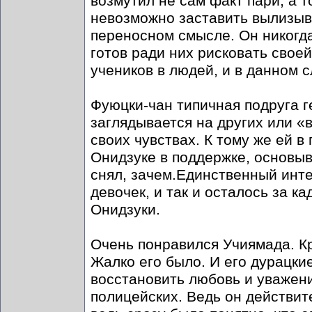
возмутил не сам факт пари, а т
невозможно заставить вылизыва
переносном смысле. Он никогда
готов ради них рисковать свое
учеников в людей, и в данном с
Фуюцки-чан типичная подруга г
заглядывается на других или «в
своих чувствах. К тому же ей в
Онидзуке в поддержке, основыв
снял, зачем.Единственный инте
девочек, и так и осталось за к
Онидзуки.
Очень понравился Учиямада. Кр
Жалко его было. И его дурацки
восстановить любовь и уважени
полицейских. Ведь он действит