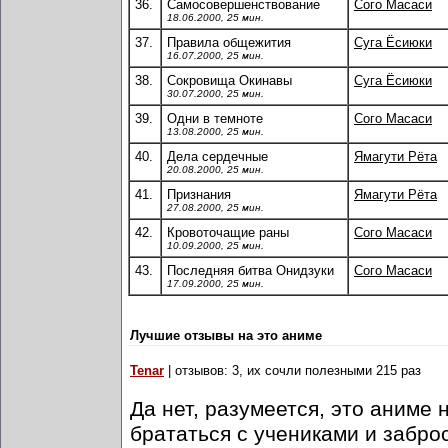
36.
Самосовершенствование
Сого Масаси
18.06.2000, 25 мин.
37.
Правила общежития
Суга Ёсиюки
16.07.2000, 25 мин.
38.
Сокровища Окинавы
Суга Ёсиюки
30.07.2000, 25 мин.
39.
Одни в темноте
Сого Масаси
13.08.2000, 25 мин.
40.
Дела сердечные
Ямагути Рёта
20.08.2000, 25 мин.
41.
Признания
Ямагути Рёта
27.08.2000, 25 мин.
42.
Кровоточащие раны
Сого Масаси
10.09.2000, 25 мин.
43.
Последняя битва Онидзуки
Сого Масаси
17.09.2000, 25 мин.
Лучшие отзывы на это аниме
Tenar
| отзывов: 3, их сочли полезными 215 раз
Да нет, разумеется, это аниме 
брататься с учениками и заброс