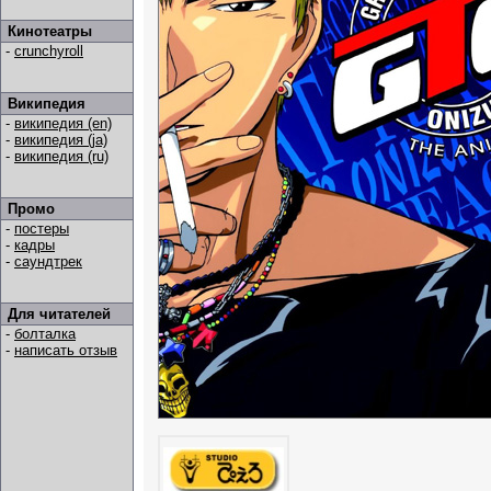
Кинотеатры
-
crunchyroll
Википедия
-
википедия (en)
-
википедия (ja)
-
википедия (ru)
Промо
-
постеры
-
кадры
-
саундтрек
Для читателей
-
болталка
-
написать отзыв