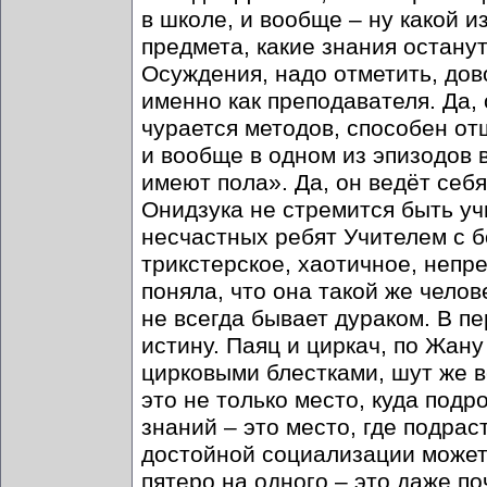
в школе, и вообще – ну какой и
предмета, какие знания останут
Осуждения, надо отметить, до
именно как преподавателя. Да, 
чурается методов, способен от
и вообще в одном из эпизодов 
имеют пола». Да, он ведёт себя 
Онидзука не стремится быть уч
несчастных ребят Учителем с бо
трикстерское, хаотичное, непре
поняла, что она такой же челов
не всегда бывает дураком. В пе
истину. Паяц и циркач, по Жану
цирковыми блестками, шут же вс
это не только место, куда подр
знаний – это место, где подра
достойной социализации может 
пятеро на одного – это даже по