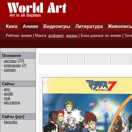
Кино
Аниме
Видеоигры
Литература
Живопис
Рейтинг аниме
| Манга:
алфавит
,
жанры
|
База данных по аниме
|
Теги
Основное
-
авторы
(20)
-
компании
(2)
-
связки
Сайты
-
ann
-
anidb
-
mal
-
allcinema
Сайты (рус)
-
fansubs