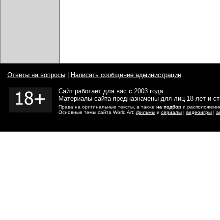
Ответы на вопросы
|
Написать сообщение администрации
Сайт работает для вас с 2003 года.
Материалы сайта предназначены для лиц 18 лет и с
Права на оригинальные тексты, а также
на подбор
и расположение
Основные темы сайта World Art:
фильмы
и
сериалы
|
видеоигры
|
а