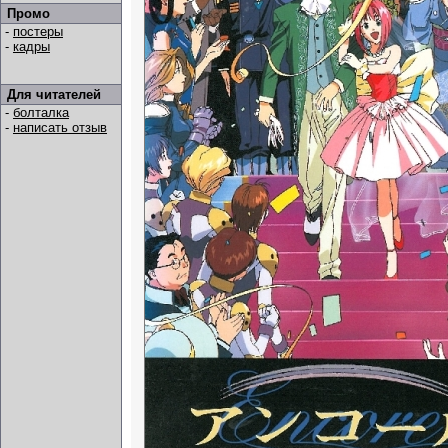
Промо
-
постеры
-
кадры
Для читателей
-
болталка
-
написать отзыв