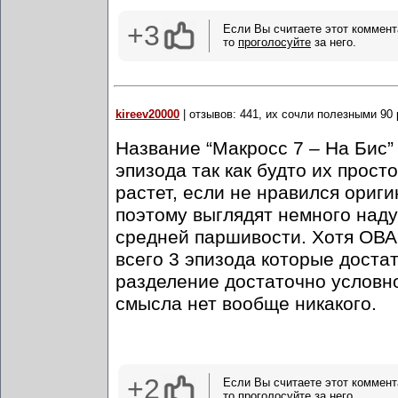
+3
Если Вы считаете этот коммент
то
проголосуйте
за него.
kireev20000
| отзывов: 441, их сочли полезными 90 
Название “Макросс 7 – На Бис”
эпизода так как будто их прост
растет, если не нравился ориги
поэтому выглядят немного над
средней паршивости. Хотя ОВА
всего 3 эпизода которые достат
разделение достаточно условно
смысла нет вообще никакого.
+2
Если Вы считаете этот коммент
то
проголосуйте
за него.