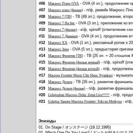
#06
- OVA (4 эп.), продолжение о
Макросс Плюс OVA
#07
- п/ф, ремейк Макросс Пл
Макросс плюс (фильм)
#08
- ТВ (49 эп.), продолжение, втор
Макросс 7 [ТВ]
#09
- OVA (3 эп.), приложение ко в
Макросс 7 На бис
#10
- к/ф, spinoff (ответвление сю
Макросс 7 (фильм)
#11
- OVA (4 эп.), продолжение в
Макросс 7 Динамит
#12
- OVA (1 эп.), рекламный ролик к 2
Макросс ХХ
#13
- OVA (5 эп.), предыстория оригин
Макросс Зеро
#14
- ТВ (25 эп. + 20 спэшлов 
Макросс Фронтир [ТВ]
#15
- п/ф, spinoff (о
Макросс Фронтир (фильм первый)
#16
- п/ф, продолжени
Макросс Фронтир (фильм второй)
#17
- музыкаль
Macross Frontier Music Clip Shuu: Nyankuri
#18
- ТВ (26 эп.), развитие франшизы
Макросс Дельта
#19
- п/ф, развитие франшизы
Макросс Дельта (фильм)
#20
- п/ф, прод
Gekijouban Macross Delta: Zettai Live!!!!!!
#21
- к/ф
Gekijou Tanpen Macross Frontier: Toki no Meikyuu
Эпизоды
01. On Stage / オンステージ (18.12.1995)
02. Which One Do You Love? / どっちが好きなの？ (18.