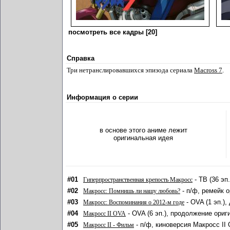
посмотреть все кадры [20]
Справка
Три нетранслировавшихся эпизода сериала
Macross 7
.
Информация о серии
в основе этого аниме лежит
оригинальная идея
#01
- ТВ (36 эп
Гиперпространственная крепость Макросс
#02
- п/ф, ремейк 
Макросс: Помнишь ли нашу любовь?
#03
- OVA (1 эп.)
Макросс: Воспоминания о 2012-м годе
#04
- OVA (6 эп.), продолжение ориг
Макросс II OVA
#05
- п/ф, киноверсия Макросс II
Макросс II - Фильм