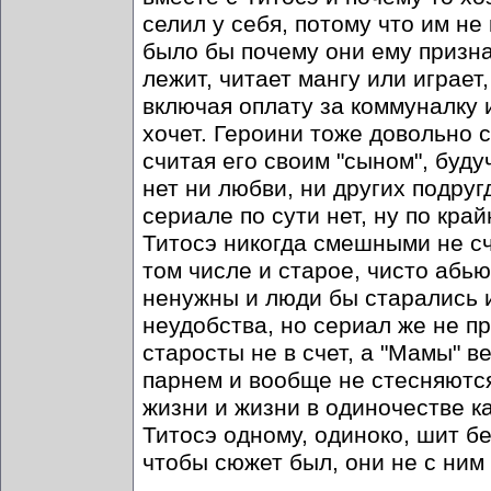
селил у себя, потому что им не
было бы почему они ему призна
лежит, читает мангу или играет
включая оплату за коммуналку и
хочет. Героини тоже довольно с
считая его своим "сыном", буду
нет ни любви, ни других подру
сериале по сути нет, ну по кр
Титосэ никогда смешными не сч
том числе и старое, чисто абь
ненужны и люди бы старались и
неудобства, но сериал же не пр
старосты не в счет, а "Мамы" в
парнем и вообще не стесняются
жизни и жизни в одиночестве ка
Титосэ одному, одиноко, шит бе
чтобы сюжет был, они не с ним 