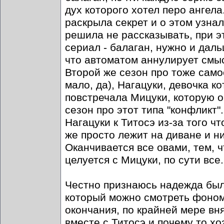
дух которого хотел перо ангел
раскрыла секрет и о этом узнал
решила не рассказывать, при э
сериал - балаган, нужно и даль
что автоматом аннулирует смыс
Второй же сезон про тоже само
мало, да), Нагацуки, девочка к
повстречала Мицуки, которую о
сезон про этот типа "конфликт"
Нагацуки к Титосэ из-за того чт
же просто лежит на диване и ни
Оканчивается все овами, тем, 
целуется с Мицуки, по сути все.
Честно признаюсь надежда была
который можно смотреть фоном 
окончания, по крайней мере вня
вместе с Титосэ и почему то х