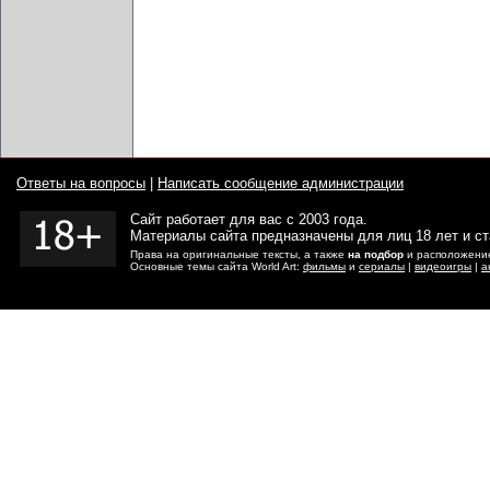
Ответы на вопросы
|
Написать сообщение администрации
Сайт работает для вас с 2003 года.
Материалы сайта предназначены для лиц 18 лет и с
Права на оригинальные тексты, а также
на подбор
и расположение
Основные темы сайта World Art:
фильмы
и
сериалы
|
видеоигры
|
а