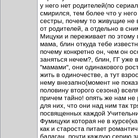
у него нет родителей(по сериа
смирился, тем более что у него
сестры, почему то живущие не 
от родителей, а отдельно в сни
Мицуки и переживает по этому 
мама, блин откуда тебе известн
почему конкретно он, чем он о
заняться нечем?, блин, ГГ уже 
"мамами", они одинакового рос
жить в одиночестве, а тут взро
нему внезапно(момент не пока
половину второго сезона) всел
причем тайно! опять же нам не 
для них, что они над ним так т
посвященных каждой Учительни
Фумицуки которая не в курсе(ка
как и староста питает романтич
балаган, почти каждую серию з