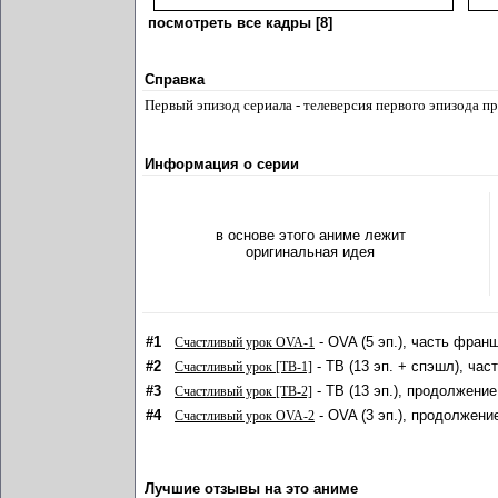
посмотреть все кадры [8]
Справка
Первый эпизод сериала - телеверсия первого эпизода 
Информация о серии
в основе этого аниме лежит
оригинальная идея
#1
- OVA (5 эп.), часть фран
Счастливый урок OVA-1
#2
- ТВ (13 эп. + спэшл), ча
Счастливый урок [ТВ-1]
#3
- ТВ (13 эп.), продолжение
Счастливый урок [ТВ-2]
#4
- OVA (3 эп.), продолжени
Счастливый урок OVA-2
Лучшие отзывы на это аниме