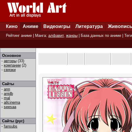
Кино
Аниме
Видеоигры
Литература
Живопис
Рейтинг аниме
| Манга:
алфавит
,
жанры
|
База данных по аниме
|
Теги
Основное
-
авторы
(33)
-
компании
(2)
-
связки
Сайты
-
ann
-
anidb
-
mal
-
allcinema
-
seesaa
Сайты (рус)
-
fansubs