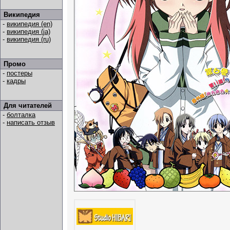
Википедия
-
википедия (en)
-
википедия (ja)
-
википедия (ru)
Промо
-
постеры
-
кадры
Для читателей
-
болталка
-
написать отзыв