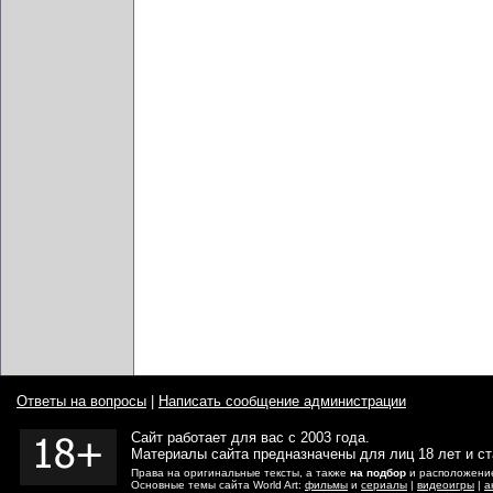
Ответы на вопросы
|
Написать сообщение администрации
Сайт работает для вас с 2003 года.
Материалы сайта предназначены для лиц 18 лет и с
Права на оригинальные тексты, а также
на подбор
и расположение
Основные темы сайта World Art:
фильмы
и
сериалы
|
видеоигры
|
а