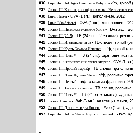
#36
- к/ф, spinoff
Lupin the IIIrd: Jigen Daisuke no Bohyou
#37
Люпен III: Книга о разнообразии мира - Неизвестная ст
#38
- OVA (1 эп.), дополнение, 2012
Lupin Hassei
#39
- OVA (1 эп.), дополнение, 201
Lupin Ikka Seizoroi
#40
- ТВ-спэшл, до
Люпен III: Принцесса морского бриза
#41
- ТВ (24 эп. + 2 спэшла), разви
Люпен III (2015)
#42
- ТВ-спэшл, spinoff (о
Люпен III: Итальянская игра
#43
- к/ф, spinoff (о
Люпен III: Кровь Гоэмона Исикавы
#44
- ТВ (24 эп.), адаптация манги
Люпен III: Часть V
#45
- OVA (1 эп.
Люпен III: Люпен всё ещё рвётся вперёд?
#46
- ТВ-спэшл, дополнени
Люпен III: Прощай, партнёр
#47
- п/ф, развитие фра
Люпен III: Ложь Фудзико Минэ
#48
- п/ф, развитие франшизы, 20
Люпен III: Первый
#49
- ТВ-спэшл, развитие
Люпен III: Тюрьма прошлого
#50
- ТВ (24 эп. + спэшл), адапта
Люпен III: Часть VI
#51
- Web (6 эп.), адаптация манги, 2
Люпен: Начало
#52
- Web (1 эп.), ад
Люпен III: Дзэнигата и два Люпена
#53
- п/ф, ад
Lupin the IIIrd the Movie: Fujimi no Ketsuzoku