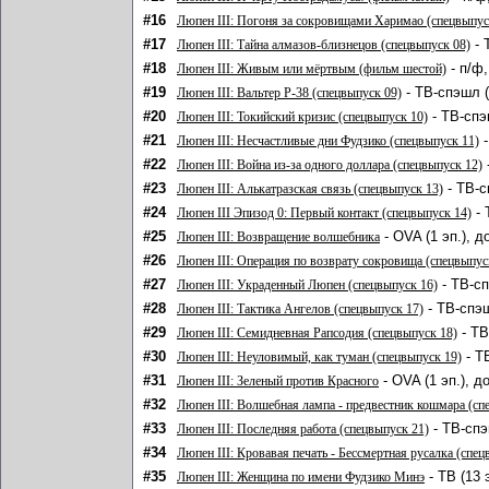
#16
Люпен III: Погоня за сокровищами Харимао (спецвыпус
#17
- 
Люпен III: Тайна алмазов-близнецов (спецвыпуск 08)
#18
- п/ф
Люпен III: Живым или мёртвым (фильм шестой)
#19
- ТВ-спэшл (
Люпен III: Вальтер P-38 (спецвыпуск 09)
#20
- ТВ-спэ
Люпен III: Токийский кризис (спецвыпуск 10)
#21
-
Люпен III: Несчастливые дни Фудзико (спецвыпуск 11)
#22
Люпен III: Война из-за одного доллара (спецвыпуск 12)
#23
- ТВ-с
Люпен III: Алькатразская связь (спецвыпуск 13)
#24
- 
Люпен III Эпизод 0: Первый контакт (спецвыпуск 14)
#25
- OVA (1 эп.), 
Люпен III: Возвращение волшебника
#26
Люпен III: Операция по возврату сокровища (спецвыпус
#27
- ТВ-сп
Люпен III: Украденный Люпен (спецвыпуск 16)
#28
- ТВ-спэш
Люпен III: Тактика Ангелов (спецвыпуск 17)
#29
- ТВ
Люпен III: Семидневная Рапсодия (спецвыпуск 18)
#30
- Т
Люпен III: Неуловимый, как туман (спецвыпуск 19)
#31
- OVA (1 эп.), д
Люпен III: Зеленый против Красного
#32
Люпен III: Волшебная лампа - предвестник кошмара (сп
#33
- ТВ-спэ
Люпен III: Последняя работа (спецвыпуск 21)
#34
Люпен III: Кровавая печать - Бессмертная русалка (спец
#35
- ТВ (13 
Люпен III: Женщина по имени Фудзико Минэ