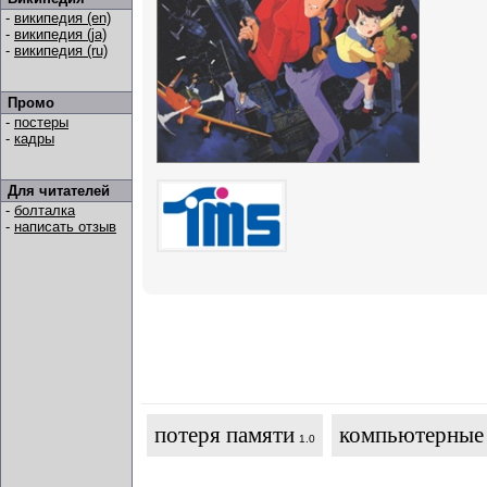
-
википедия (en)
-
википедия (ja)
-
википедия (ru)
Промо
-
постеры
-
кадры
Для читателей
-
болталка
-
написать отзыв
потеря памяти
компьютерные
1.0