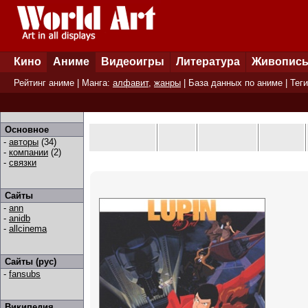
Кино
Аниме
Видеоигры
Литература
Живопис
Рейтинг аниме
| Манга:
алфавит
,
жанры
|
База данных по аниме
|
Теги
Основное
-
авторы
(34)
-
компании
(2)
-
связки
Сайты
-
ann
-
anidb
-
allcinema
Сайты (рус)
-
fansubs
Википедия