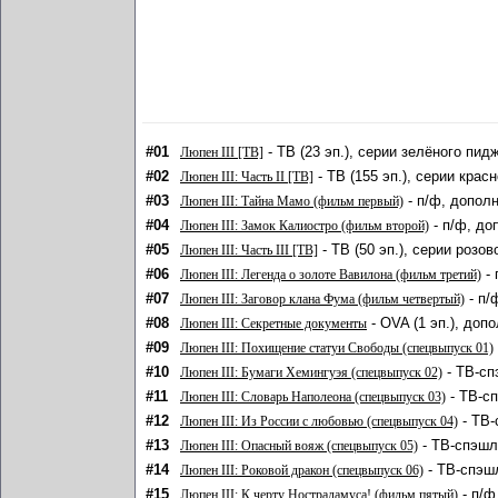
#01
- ТВ (23 эп.), серии зелёного пид
Люпен III [ТВ]
#02
- ТВ (155 эп.), серии крас
Люпен III: Часть II [ТВ]
#03
- п/ф, дополн
Люпен III: Тайна Мамо (фильм первый)
#04
- п/ф, до
Люпен III: Замок Калиостро (фильм второй)
#05
- ТВ (50 эп.), серии розо
Люпен III: Часть III [ТВ]
#06
- 
Люпен III: Легенда о золоте Вавилона (фильм третий)
#07
- п/
Люпен III: Заговор клана Фума (фильм четвертый)
#08
- OVA (1 эп.), доп
Люпен III: Секретные документы
#09
Люпен III: Похищение статуи Свободы (спецвыпуск 01)
#10
- ТВ-сп
Люпен III: Бумаги Хемингуэя (спецвыпуск 02)
#11
- ТВ-сп
Люпен III: Словарь Наполеона (спецвыпуск 03)
#12
- ТВ-
Люпен III: Из России с любовью (спецвыпуск 04)
#13
- ТВ-спэшл 
Люпен III: Опасный вояж (спецвыпуск 05)
#14
- ТВ-спэшл
Люпен III: Роковой дракон (спецвыпуск 06)
#15
- п/ф
Люпен III: К черту Нострадамуса! (фильм пятый)