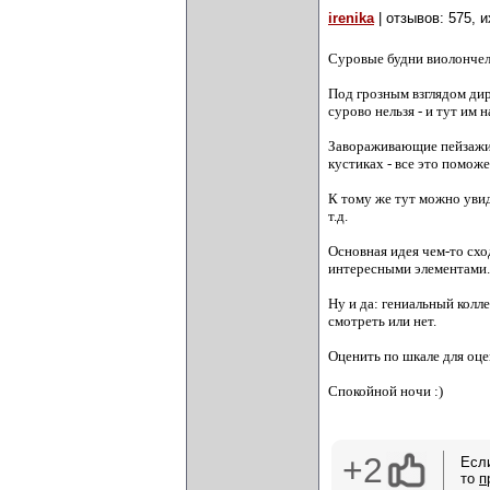
irenika
| отзывов: 575, 
Суровые будни виолончел
Под грозным взглядом дир
сурово нельзя - и тут им 
Завораживающие пейзажи,
кустиках - все это помож
К тому же тут можно увид
т.д.
Основная идея чем-то схо
интересными элементами.
Ну и да: гениальный колл
смотреть или нет.
Оценить по шкале для оце
Спокойной ночи :)
+2
Есл
то
п