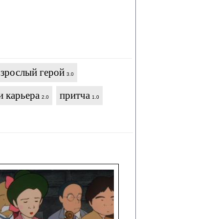
взрослый герой
3.0
и карьера
притча
2.0
1.0