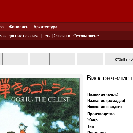
ра
Живопись
Архитектура
База данных по аниме
|
Теги
|
Онгоинги
|
Сезоны аниме
отзывы
(3
Виолончелист
Название (англ.)
Название (ромадзи)
Название (кандзи)
Производство
Жанр
Тип
Премьера