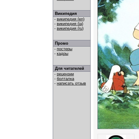
Википедия
-
википедия (en)
-
википедия (ja)
-
википедия (ru)
Промо
-
постеры
-
кадры
Для читателей
-
рецензии
-
болталка
-
написать отзыв