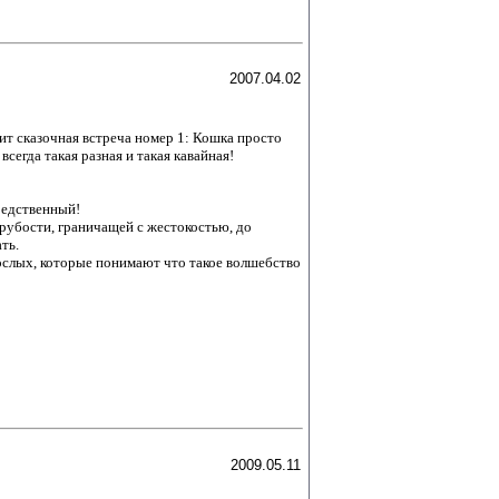
2007.04.02
дит сказочная встреча номер 1: Кошка просто
сегда такая разная и такая кавайная!
редственный!
грубости, граничащей с жестокостью, до
ть.
ослых, которые понимают что такое волшебство
2009.05.11