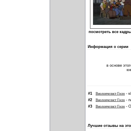
посмотреть все кадры
Информация о серии
в основе это
кн
#1
- к
Виолончелист Госю
#2
- п
Виолончелист Госю
#3
- O
Виолончелист Госю
Лучшие отзывы на это