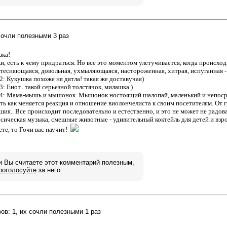
 сочли полезными 3 раз
зка!
, есть к чему придраться. Но все это моментом улетучивается, когда происхо
тесняющаяся, довольная, ухмыляющаяся, настороженная, хитрая, испуганная - в
2: Кукушка похоже ня дятла! такая же доставучая)
: Енот.. такой серьезной толстячок, милашка )
 4: Мама-мышь и мышонок. Мышонок ностоящий шалопай, маленький и непос
ь как меняется реакция и отношение виолончелиста к своим посетителям. От 
ия.. Все происходит последовательно и естественно, и это не может не радова
сическая музыка, смешные животные - удивительный коктейль для детей и взр
ете, то Гочи вас научит!
и Вы считаете этот комментарий полезным,
роголосуйте
за него.
вов: 1, их сочли полезными 1 раз