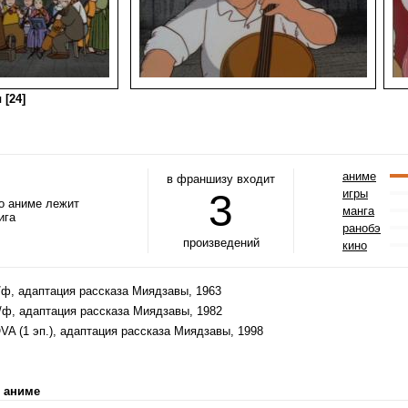
 [24]
аниме
в франшизу входит
3
игры
го аниме лежит
манга
ига
ранобэ
произведений
кино
/ф, адаптация рассказа Миядзавы, 1963
/ф, адаптация рассказа Миядзавы, 1982
VA (1 эп.), адаптация рассказа Миядзавы, 1998
 аниме