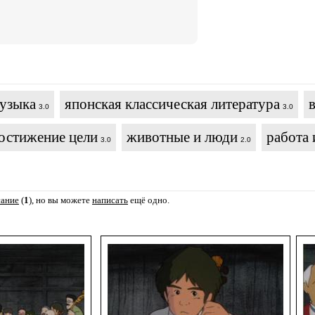
музыка
японская классическая литература
3.0
3.0
остижение цели
животные и люди
работа 
3.0
2.0
сание
(
1
), но вы можете
написать
ещё одно.