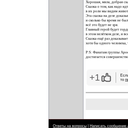
Хорошая, мила, добрая ска
Сказка о том, как надо ид
в их роли мы видим живо
Эта сказка на деле доказы
и сколько бы время не бы
всё это будет не зря.
Главный герой будет горди
в этом нелёгком деле, и в
Сказка ещё раз доказывае
хотя бы одного человека, 
P:S: Фанатам группы Apoc
достигается совершенство 
+1
Есл
то
п
Ответы на вопросы
|
Написать сообщение 