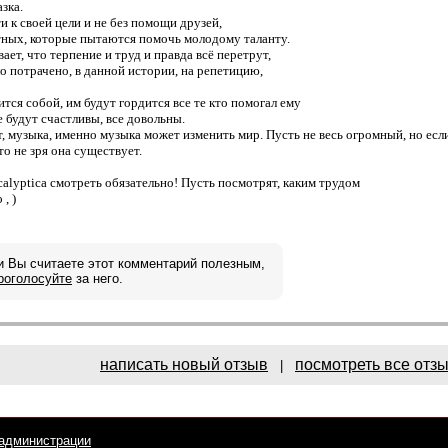
зка.
ти к своей цели и не без помощи друзей,
тных, которые пытаются помочь молодому таланту.
вает, что терпение и труд и правда всё перетрут,
ло потрачено, в данной истории, на репетицию,
тся собой, им будут гордится все те кто помогал ему
се будут счастливы, все довольны.
т, музыка, именно музыка может изменить мир. Пусть не весь огромный, но ес
то не зря она существует.
alyptica смотреть обязательно! Пусть посмотрят, каким трудом
, )
и Вы считаете этот комментарий полезным,
роголосуйте
за него.
написать новый отзыв
посмотреть все отз
|
администрации