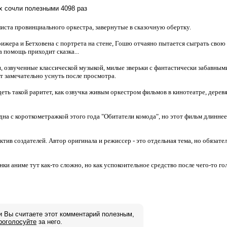
их сочли полезными 4098 раз
иста провинциального оркестра, завернутые в сказочную обертку.
ижера и Бетховена с портрета на стене, Гошю отчаяно пытается сыграть свою
на помощь приходит сказка...
 озвученные классической музыкой, милые зверьки с фантастически забавным
ет замечательно уснуть после просмотра.
еть такой раритет, как озвучка живым оркестром фильмов в кинотеатре, дере
дна с короткометражкой этого года "Обитатели комода", но этот фильм длиннее
ектив создателей. Автор оригинала и режиссер - это отдельная тема, но обяза
нки аниме тут как-то сложно, но как успокоительное средство после чего-то го
и Вы считаете этот комментарий полезным,
роголосуйте
за него.