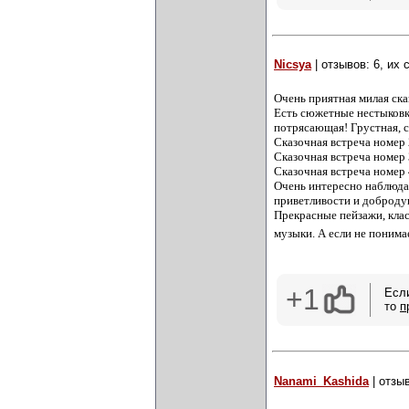
Nicsya
| отзывов: 6, их
Очень приятная милая ска
Есть сюжетные нестыковки
потрясающая! Грустная, с
Сказочная встреча номер 
Сказочная встреча номер 3
Сказочная встреча номер
Очень интересно наблюдат
приветливости и добродуш
Прекрасные пейзажи, клас
музыки. А если не понима
+1
Есл
то
п
Nanami_Kashida
| отзы