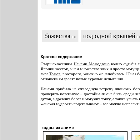
божества
под одной крышей
3.0
3.
Краткое содержание
Старшеклассница
Нанами Момодзоно
волею судьбы ст
Японии жесток, в нем множество злых и просто могущес
лиса
Томоэ
, в которого, конечно же, влюбилась. Юная 
отношениям грозят новые суровые испытания.
Нанами прибыла на ежегодную встречу японских богов
проверить новенькую – достойна ли она быть среди не
духов, а древних богов и могучих тэнгу, а также узна
женская мудрость подсказывают – все можно исправить,
кадры из аниме