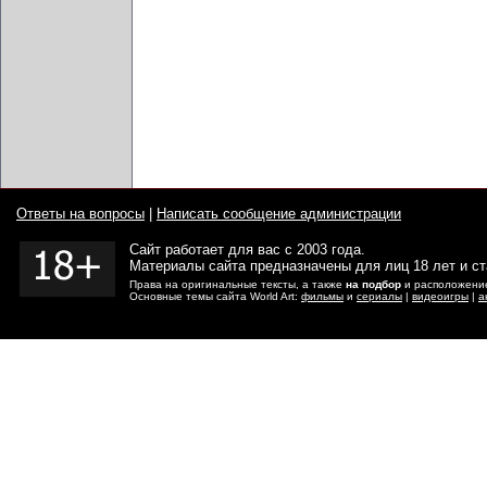
Ответы на вопросы
|
Написать сообщение администрации
Сайт работает для вас с 2003 года.
Материалы сайта предназначены для лиц 18 лет и с
Права на оригинальные тексты, а также
на подбор
и расположение
Основные темы сайта World Art:
фильмы
и
сериалы
|
видеоигры
|
а