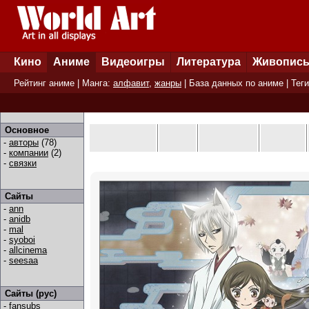
Кино
Аниме
Видеоигры
Литература
Живопис
Рейтинг аниме
| Манга:
алфавит
,
жанры
|
База данных по аниме
|
Теги
Основное
-
авторы
(78)
-
компании
(2)
-
связки
Сайты
-
ann
-
anidb
-
mal
-
syoboi
-
allcinema
-
seesaa
Сайты (рус)
-
fansubs