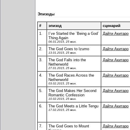
Эпизоды
#
эпизод
сценарий
1.
I`ve Started the `Being a God`
Дайти Акитаро
Thing Again
06.01.2015, 25 мин.
2.
The God Goes to Izumo
Дайти Акитаро
13.01.2015, 25 мин.
3.
The God Falls into the
Дайти Акитаро
Netherworld
27.01.2015, 25 мин.
4.
The God Races Across the
Дайти Акитаро
Netherworld
03.02.2015, 25 мин.
5.
The God Makes Her Second
Дайти Акитаро
Romantic Confession
10.02.2015, 25 мин.
6.
The God Meets a Little Tengu
Дайти Акитаро
17.02.2015, 25 мин.
7.
The God Goes to Mount
Дайти Акитаро