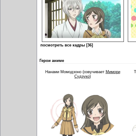
посмотреть все кадры [36]
Герои аниме
Нанами Момодзоно (озвучивает
Мимори
Т
Судзуко
)