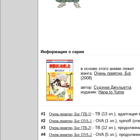
Информация о серии
в основе этого аниме лежит
манга:
Очень приятно, Бог
(2008)
автор:
Судзуки Джульетта
издание:
Hana to Yume
#1
- ТВ (13 эп.), адаптация 
Очень приятно, Бог [ТВ-1]
#2
- OVA (1 эп.), spinoff (о
Очень приятно, Бог OVA-1
#3
- ТВ (12 эп.), продолжен
Очень приятно, Бог [ТВ-2]
#4
- OVA (5 эп.), продолжен
Очень приятно, Бог OVA-2