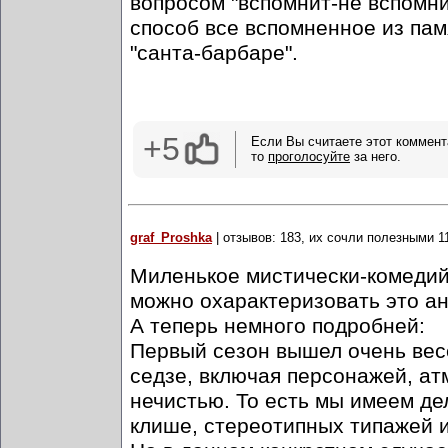
вопросом "вспомнит-не вспомнит
способ все вспомненное из памя
"санта-барбаре".
+5
Если Вы считаете этот коммент
то
проголосуйте
за него.
graf_Proshka
| отзывов: 183, их сочли полезными 1
Миленькое мистически-комедийн
можно охарактеризовать это а
А теперь немного подробней:
Первый сезон вышел очень вес
седзе, включая персонажей, ат
нечистью. То есть мы имеем д
клише, стереотипных типажей и