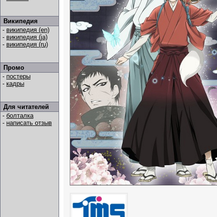
Википедия
-
википедия (en)
-
википедия (ja)
-
википедия (ru)
Промо
-
постеры
-
кадры
Для читателей
-
болталка
-
написать отзыв