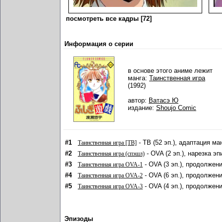
посмотреть все кадры [72]
Информация о серии
в основе этого аниме лежит
манга:
Таинственная игра
(1992)
автор:
Ватасэ Ю
издание:
Shoujo Comic
#1
- ТВ (52 эп.), адаптация ма
Таинственная игра [ТВ]
#2
- OVA (2 эп.), нарезка э
Таинственная игра (спэшл)
#3
- OVA (3 эп.), продолжени
Таинственная игра OVA-1
#4
- OVA (6 эп.), продолжени
Таинственная игра OVA-2
#5
- OVA (4 эп.), продолжени
Таинственная игра OVA-3
Эпизоды