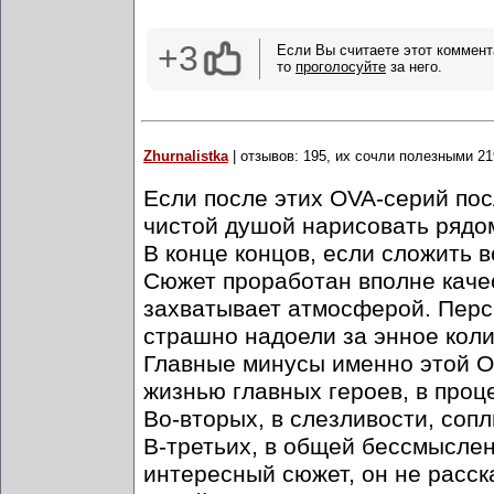
+3
Если Вы считаете этот коммент
то
проголосуйте
за него.
Zhurnalistka
| отзывов: 195, их сочли полезными 21
Если после этих OVA-серий пос
чистой душой нарисовать рядом
В конце концов, если сложить в
Сюжет проработан вполне каче
захватывает атмосферой. Персо
страшно надоели за энное коли
Главные минусы именно этой OV
жизнью главных героев, в проц
Во-вторых, в слезливости, соп
В-третьих, в общей бессмысле
интересный сюжет, он не расск