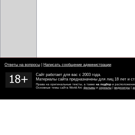
Ответы на вопросы
|
Написать сообщение администрации
Сайт работает для вас с 2003 года.
Материалы сайта предназначены для лиц 18 лет и с
Права на оригинальные тексты, а также
на подбор
и расположение
Основные темы сайта World Art:
фильмы
и
сериалы
|
видеоигры
|
а