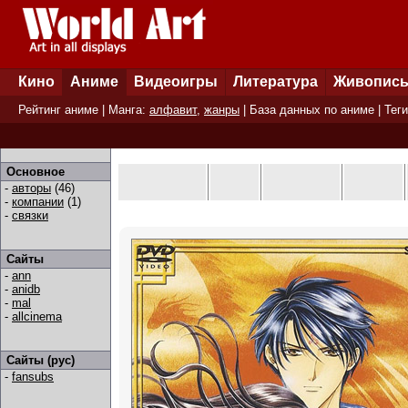
Кино
Аниме
Видеоигры
Литература
Живопис
Рейтинг аниме
| Манга:
алфавит
,
жанры
|
База данных по аниме
|
Теги
Основное
-
авторы
(46)
-
компании
(1)
-
связки
Сайты
-
ann
-
anidb
-
mal
-
allcinema
Сайты (рус)
-
fansubs