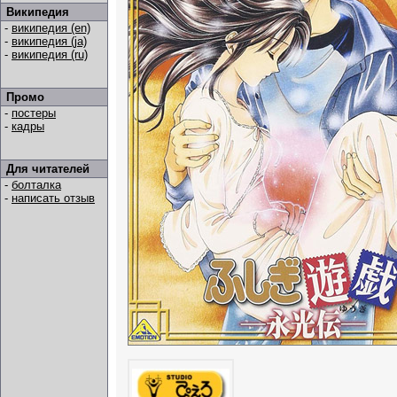
Википедия
-
википедия (en)
-
википедия (ja)
-
википедия (ru)
Промо
-
постеры
-
кадры
Для читателей
-
болталка
-
написать отзыв