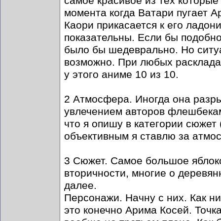
самое красивое из тех которые 
момента когда Ватари пугает А
Каори прикасается к его ладон
показательны. Если бы подобно
было бы шедеврально. Но ситуа
возможно. При любых раскладах
у этого аниме 10 из 10.
2 Атмосфера. Иногда она разр
увлечением авторов флешбекам
что я опишу в категории сюжет 
объективным я ставлю за атмос
3 Сюжет. Самое большое яблоко
вторичности, многие о деревян
далее.
Персонажи. Начну с них. Как ни
это конечно Арима Косей. Точк