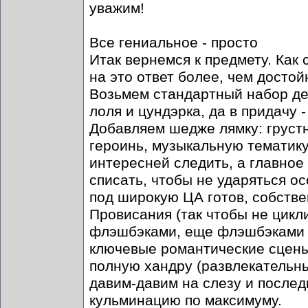
уважим!
Все гениальное - просто
Итак вернемся к предмету. Как
на это ответ более, чем достой
Возьмем стандартный набор де
лоля и цундэрка, да в придачу 
Добавляем шедже лямку: груст
героинь, музыкальную тематику
интересней следить, а главное
списать, чтобы не ударяться о
под широкую ЦА готов, собстве
Провисания (так чтобы не цикли
флэшбэками, еще флэшбэками и
ключевые романтические сцены.
полную хандру (развлекательный
давим-давим на слезу и после
кульминацию по максимуму.