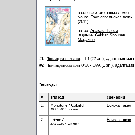
в основе этого аниме лежит
манга:
Твоя апрельская ложь
(2011)
автор:
Аракава Наоси
издание:
Gekkan Shounen
Magazine
#1
- ТВ (22 эп.), адаптация манг
Твоя апрельская ложь
#2
- OVA (1 эп.), адаптация
Твоя апрельская ложь OVA
Эпизоды
#
эпизод
сценарий
1.
Monotone / Colorful
Ёсиока Такао
10.10.2014, 25 мин.
2.
Friend A
Ёсиока Такао
17.10.2014, 25 мин.