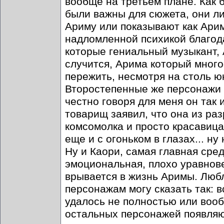
вообще на третьем плане. Как 
были важны для сюжета, они л
Ариму или показывают как Арим
надломленной психикой благода
которые гениальный музыкант, 
случится, Арима который много
пережить, несмотря на столь юн
Второстепенные же персонажи 
честно говоря для меня он так 
товарищ заявил, что она из раз
комсомолка и просто красавица
еще и с огоньком в глазах... ну
Ну и Каори, самая главная сре
эмоциональная, плохо уравнове
врывается в жизнь Аримы. Любл
персонажам могу сказать так: в
удалось не полностью или вооб
остальных персонажей появляю