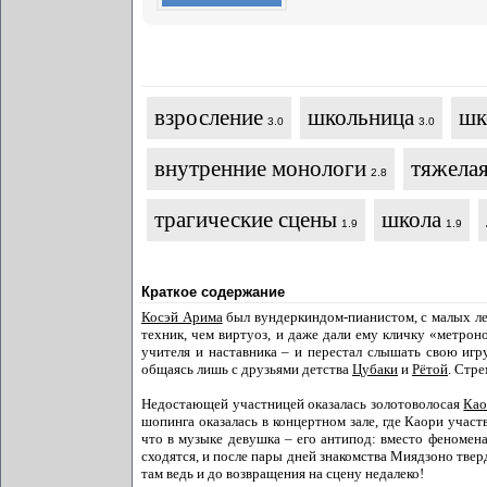
взросление
школьница
шк
3.0
3.0
внутренние монологи
тяжелая
2.8
трагические сцены
школа
1.9
1.9
Краткое содержание
Косэй Арима
был вундеркиндом-пианистом, с малых ле
техник, чем виртуоз, и даже дали ему кличку «метроно
учителя и наставника – и перестал слышать свою игру
общаясь лишь с друзьями детства
Цубаки
и
Рётой
. Стре
Недостающей участницей оказалась золотоволосая
Као
шопинга оказалась в концертном зале, где Каори участ
что в музыке девушка – его антипод: вместо феномена
сходятся, и после пары дней знакомства Миядзоно твер
там ведь и до возвращения на сцену недалеко!