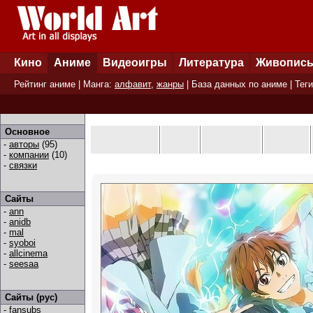
Кино
Аниме
Видеоигры
Литература
Живопис
Рейтинг аниме
| Манга:
алфавит
,
жанры
|
База данных по аниме
|
Теги
Основное
-
авторы
(95)
-
компании
(10)
-
связки
Сайты
-
ann
-
anidb
-
mal
-
syoboi
-
allcinema
-
seesaa
Сайты (рус)
-
fansubs