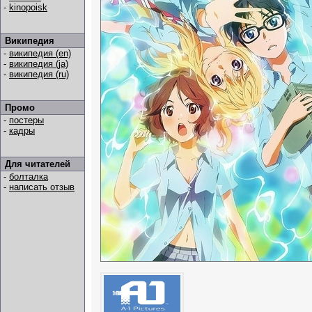
-
kinopoisk
Википедия
-
википедия (en)
-
википедия (ja)
-
википедия (ru)
Промо
-
постеры
-
кадры
Для читателей
-
болталка
-
написать отзыв