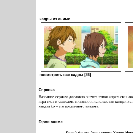
кадры из аниме
посмотреть все кадры [36]
Справка
Название сериала дословно значит «твоя апрельская ло
игра слов и смыслов: в названии использован кандзи ku
кандзи ko – его архаичного аналога.
Герои аниме
Косэй Арима (озвучивает
Ханаэ Нац