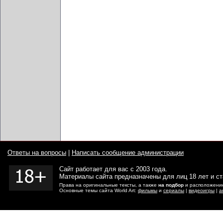
Ответы на вопросы
|
Написать сообщение администрации
Сайт работает для вас с 2003 года.
Материалы сайта предназначены для лиц 18 лет и с
Права на оригинальные тексты, а также
на подбор
и расположение
Основные темы сайта World Art:
фильмы
и
сериалы
|
видеоигры
|
а