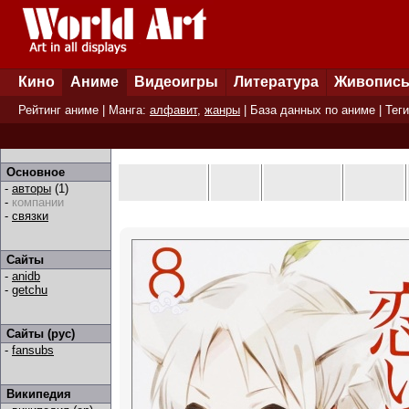
Кино
Аниме
Видеоигры
Литература
Живопис
Рейтинг аниме
| Манга:
алфавит
,
жанры
|
База данных по аниме
|
Теги
Основное
-
авторы
(1)
-
компании
-
связки
Сайты
-
anidb
-
getchu
Сайты (рус)
-
fansubs
Википедия