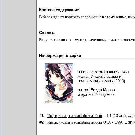
Краткое содержание
В базе ещё нет краткого содержания к этому аниме, вы
Справка
Бонус к эксклюзивному ограниченному изданию восьмо
Информация о серии
в основе этого аниме лежит
манга:
Инари, лисицы и
волшебная любовь
(2010)
автор:
Ёсида Мороэ
издание:
Young Ace
#1
- ТВ (10 эп.), ад
Инари, лисицы и волшебная любовь
#2
- OVA (1 эп.
Инари, лисицы и волшебная любовь OVA