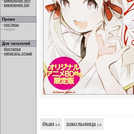
-
википедия (en)
-
википедия (ja)
Промо
-
постеры
-
кадры
Для читателей
-
болталка
-
написать отзыв
ёкаи
школьница
3.0
3.0