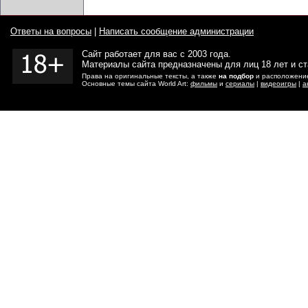
Ответы на вопросы
|
Написать сообщение администрации
Сайт работает для вас с 2003 года.
Материалы сайта предназначены для лиц 18 лет и с
Права на оригинальные тексты, а также
на подбор
и расположение
Основные темы сайта World Art:
фильмы
и
сериалы
|
видеоигры
|
а