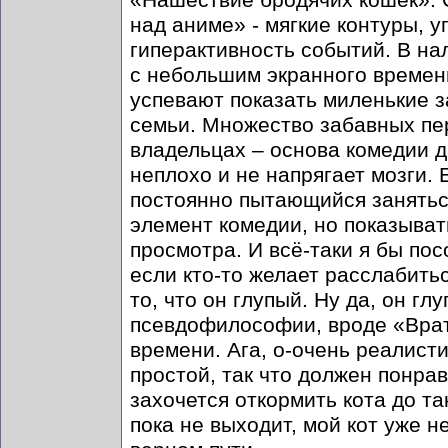
«Нашествие бродячих кошек». С
над аниме» - мягкие контуры, 
гиперактивность событий. В на
с небольшим экранного времени
успевают показать миленькие з
семьи. Множество забавных пер
владельцах – основа комедии д
неплохо и не напрягает мозги. 
постоянно пытающийся заняться
элемент комедии, но показыват
просмотра. И всё-таки я бы пос
если кто-то желает расслабить
то, что он глупый. Ну да, он гл
псевдофилософии, вроде «Врат
времени. Ага, о-очень реалист
простой, так что должен понра
захочется откормить кота до та
пока не выходит, мой кот уже н