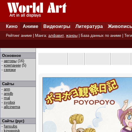
Кино
Аниме
Видеоигры
Литература
Живопис
Рейтинг аниме
| Манга:
алфавит
,
жанры
|
База данных по аниме
|
Теги
Основное
-
авторы
(16)
-
компании
(5)
-
связки
Сайты
-
ann
-
anidb
-
mal
-
syoboi
-
allcinema
Сайты (рус)
-
fansubs
-
kinopoisk