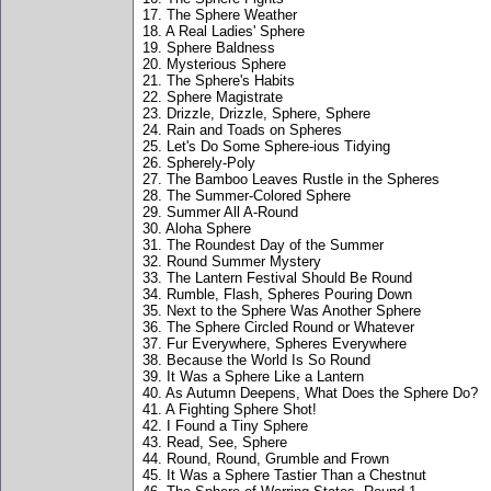
17. The Sphere Weather
18. A Real Ladies' Sphere
19. Sphere Baldness
20. Mysterious Sphere
21. The Sphere's Habits
22. Sphere Magistrate
23. Drizzle, Drizzle, Sphere, Sphere
24. Rain and Toads on Spheres
25. Let's Do Some Sphere-ious Tidying
26. Spherely-Poly
27. The Bamboo Leaves Rustle in the Spheres
28. The Summer-Colored Sphere
29. Summer All A-Round
30. Aloha Sphere
31. The Roundest Day of the Summer
32. Round Summer Mystery
33. The Lantern Festival Should Be Round
34. Rumble, Flash, Spheres Pouring Down
35. Next to the Sphere Was Another Sphere
36. The Sphere Circled Round or Whatever
37. Fur Everywhere, Spheres Everywhere
38. Because the World Is So Round
39. It Was a Sphere Like a Lantern
40. As Autumn Deepens, What Does the Sphere Do?
41. A Fighting Sphere Shot!
42. I Found a Tiny Sphere
43. Read, See, Sphere
44. Round, Round, Grumble and Frown
45. It Was a Sphere Tastier Than a Chestnut