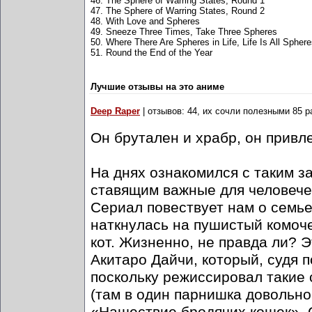
46. The Sphere of Warring States, Round 1
47. The Sphere of Warring States, Round 2
48. With Love and Spheres
49. Sneeze Three Times, Take Three Spheres
50. Where There Are Spheres in Life, Life Is All Spher
51. Round the End of the Year
Лучшие отзывы на это аниме
Deep Raper
| отзывов: 44, их сочли полезными 85 р
Он брутален и храбр, он привле
На днях ознакомился с таким 
ставящим важные для человечес
Сериал повествует нам о семье
наткнулась на пушистый комоче
кот. Жизненно, не правда ли?
Акитаро Дайчи, который, судя 
поскольку режиссировал такие 
(там в один парнишка довольно