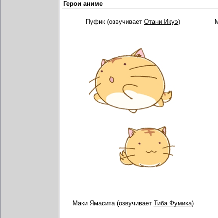
Герои аниме
Пуфик (озвучивает
Отани Икуэ
)
М
Маки Ямасита (озвучивает
Тиба Фумика
)