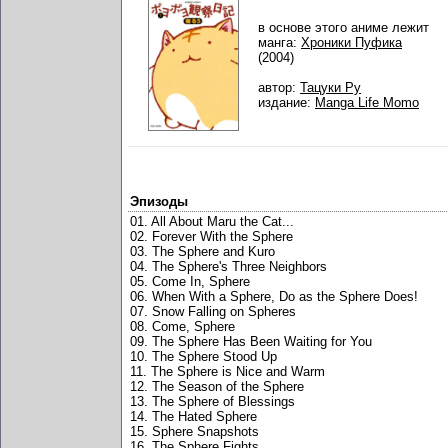
в основе этого аниме лежит
манга:
Хроники Пуфика
(2004)
автор:
Тацуки Ру
издание:
Manga Life Momo
Эпизоды
01. All About Maru the Cat...
02. Forever With the Sphere
03. The Sphere and Kuro
04. The Sphere's Three Neighbors
05. Come In, Sphere
06. When With a Sphere, Do as the Sphere Does!
07. Snow Falling on Spheres
08. Come, Sphere
09. The Sphere Has Been Waiting for You
10. The Sphere Stood Up
11. The Sphere is Nice and Warm
12. The Season of the Sphere
13. The Sphere of Blessings
14. The Hated Sphere
15. Sphere Snapshots
16. The Sphere Fights