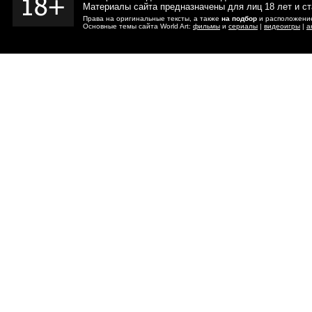
Материалы сайта предназначены для лиц 18 лет и с
Права на оригинальные тексты, а также
на подбор
и расположение
Основные темы сайта World Art:
фильмы
и
сериалы
|
видеоигры
|
а