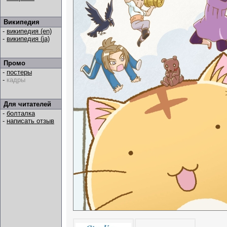
Википедия
-
википедия (en)
-
википедия (ja)
Промо
-
постеры
-
кадры
Для читателей
-
болталка
-
написать отзыв