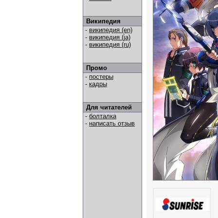
Википедия
-
википедия (en)
-
википедия (ja)
-
википедия (ru)
Промо
-
постеры
-
кадры
Для читателей
-
болталка
-
написать отзыв