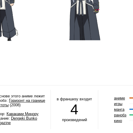
снове этого аниме лежит
аниме
в франшизу входит
нобэ:
Горизонт на границе
4
игры
стоты
(2008)
манга
тор:
Каваками Минору
ранобэ
дание:
Dengeki Bunko
произведений
кино
gazine