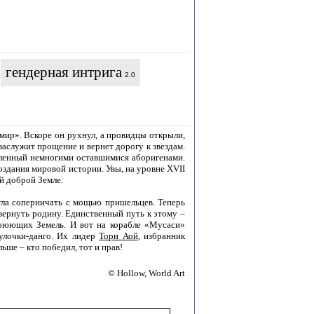
гендерная интрига
2.0
мир». Вскоре он рухнул, а провидцы открыли,
заслужит прощение и вернет дорогу к звездам.
еленный немногими оставшимися аборигенами.
оздания мировой истории. Увы, на уровне XVII
й доброй Земле.
огла соперничать с мощью пришельцев. Теперь
вернуть родину. Единственный путь к этому –
 Воюющих Земель. И вот на корабле «Мусаси»
улочки-данго. Их лидер
Тори Аой
, избранник
ьше – кто победил, тот и прав!
© Hollow, World Art