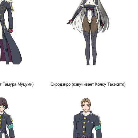
ет
Тамура Муцуми
)
Сиродзиро (озвучивает
Коясу Такэхито
)