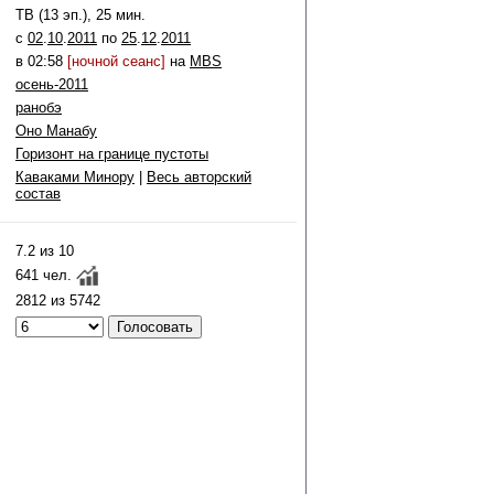
ТВ (13 эп.), 25 мин.
c
02
.
10
.
2011
по
25
.
12
.
2011
в 02:58
[ночной сеанс]
на
MBS
осень-2011
ранобэ
Оно Манабу
Горизонт на границе пустоты
Каваками Минору
|
Весь авторский
состав
7.2 из 10
641 чел.
2812 из 5742