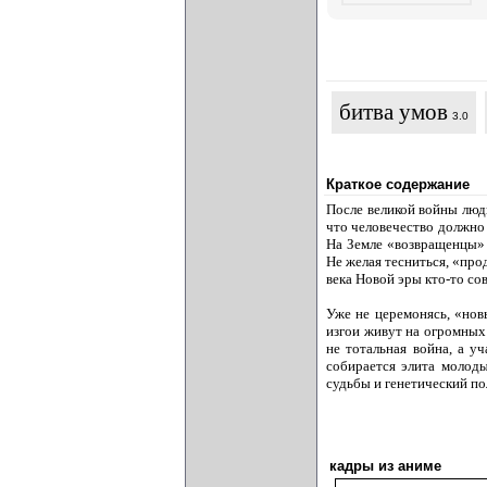
битва умов
3.0
Краткое содержание
После великой войны люд
что человечество должно 
На Земле «возвращенцы» 
Не желая тесниться, «про
века Новой эры кто-то со
Уже не церемонясь, «нов
изгои живут на огромных
не тотальная война, а у
собирается элита молод
судьбы и генетический по
кадры из аниме