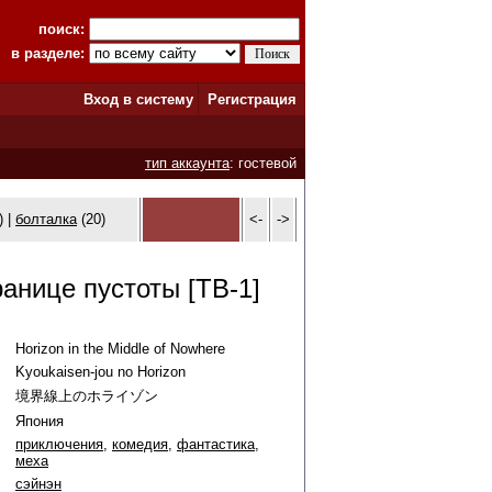
поиск:
в разделе:
Вход в систему
Регистрация
тип аккаунта
: гостевой
) |
болталка
(20)
<-
->
ранице пустоты [ТВ-1]
Horizon in the Middle of Nowhere
Kyoukaisen-jou no Horizon
境界線上のホライゾン
Япония
приключения
,
комедия
,
фантастика
,
меха
сэйнэн