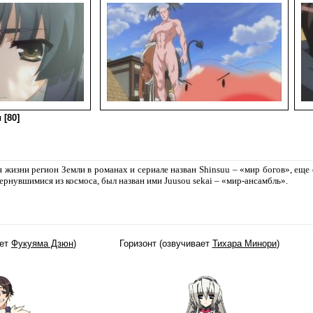
 [80]
 жизни регион Земли в романах и сериале назван Shinsuu – «мир богов», еще
ернувшимися из космоса, был назван ими Juusou sekai – «мир-ансамбль».
ает
Фукуяма Дзюн
)
Горизонт (озвучивает
Тихара Минори
)