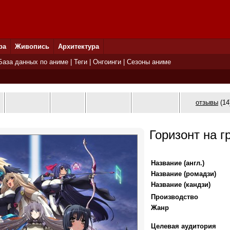
ра
Живопись
Архитектура
База данных по аниме
|
Теги
|
Онгоинги
|
Сезоны аниме
отзывы
(14
Горизонт на г
Название (англ.)
Название (ромадзи)
Название (кандзи)
Производство
Жанр
Целевая аудитория