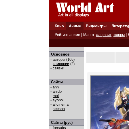
Кино
Аниме
Видеоигры
Литерату
Рейтинг аниме
| Манга:
алфавит
,
жанры
|
Основное
-
авторы
(105)
-
компании
(2)
-
связки
Сайты
-
ann
-
anidb
-
mal
-
syoboi
-
allcinema
-
seesaa
Сайты (рус)
-
fansubs