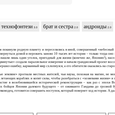
технофэнтези
брат и сестра
андроиды
3.0
2.0
2.0
и покинули родную планету и переселились в иной, совершенный «небесный 
вернуться домой и пережить заново 10 тысяч лет истории – только тогда оно 
нашли лишь один уголок, пригодный для жизни (конечно же, Японию!), нас
двинутые» создали параллельное измерение и начали грандиозный проект восс
вершил ошибку, карманный мир схлопнулся, а его обитатели оказались на старо
ые земляне» прогнали местных жителей, чья наука, похожая на магию, не м
 летающих кораблях и копят силы, чтобы разобраться с «хозяевами жизни» и 
частие в возобновившейся исторической реконструкции – как раз с эпохи
ых бойцов Японии далекого будущего – от ожившего Гандама до грозной б
лководец, готовится совершить поступок, который повернет ход истории. А дал