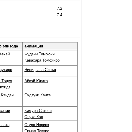
7.2
7.4
р эпизода
анимация
Кёхэй
Фудзии Томоюки
Кавахара Томохиро
сухиро
Нисидзава Синъя
 Тэцуя
Айкэй Юкико
сихидэ
 Кэндзи
Судзуки Канта
саоми
Кимура Сатоси
Оцука Кэн
асато
Огура Норико
Симбо Такуро