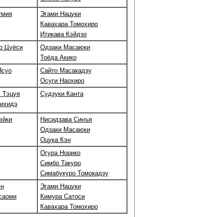
умия
Эгами Нацуки
Кавахара Томохиро
Итикава Кэйдзо
о Цуёси
Одзаки Масаюки
Тоёда Акико
Ясуо
Сайто Масакадзу
Осуги Наохиро
 Тэцуя
Судзуки Канта
сихидэ
эйки
Нисидзава Синъя
Одзаки Масаюки
Оцука Кэн
Огура Норико
Симбо Такуро
Симабукуро Томокадзу
юн
Эгами Нацуки
саоми
Кимура Сатоси
Кавахара Томохиро