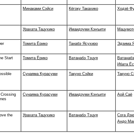
Минаками Сэйси
Кёгоку Такахико
Ходзё Ф
Урахата Тацухико
Имаидзуми Кэнъити
Мацумот
er
Томита Ёрико
Танабэ Ясухиро
Эдзима 
he Start
Томита Ёрико
Ватанабэ Тэцуя
Ватанабэ
Ибата Ё
ossible
Сунаяма Курасуми
Такуно Сэйки
Такуно С
 Crossing
Сунаяма Курасуми
Имаидзуми Кэнъити
Аой Саё
ines
ove the
Урахата Тацухико
Ватанабэ Тэцуя
Сога Дз
Андо Ма