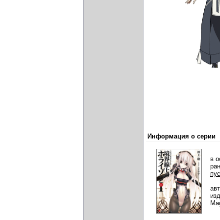
Информация о серии
в о
ра
пу
ав
из
Ma