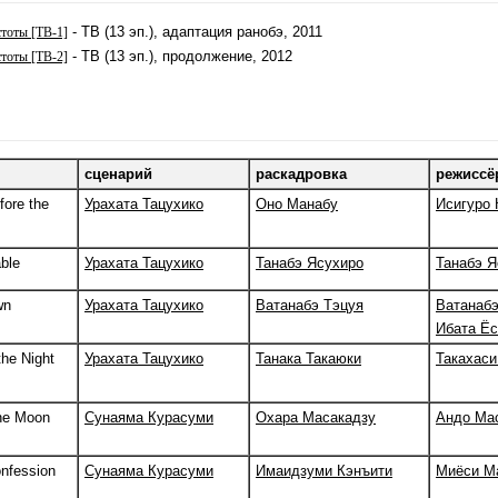
- ТВ (13 эп.), адаптация ранобэ, 2011
стоты [ТВ-1]
- ТВ (13 эп.), продолжение, 2012
стоты [ТВ-2]
сценарий
раскадровка
режиссё
fore the
Урахата Тацухико
Оно Манабу
Исигуро 
able
Урахата Тацухико
Танабэ Ясухиро
Танабэ Я
wn
Урахата Тацухико
Ватанабэ Тэцуя
Ватанабэ
Ибата Ё
he Night
Урахата Тацухико
Танака Такаюки
Такахаси
he Moon
Сунаяма Курасуми
Охара Масакадзу
Андо Ма
onfession
Сунаяма Курасуми
Имаидзуми Кэнъити
Миёси М