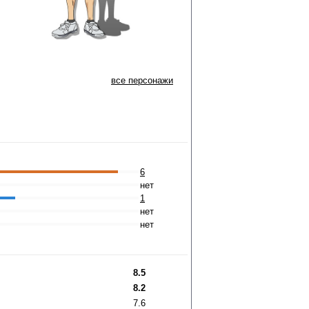
все персонажи
6
нет
1
нет
нет
8.5
8.2
7.6