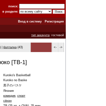
поиск:
в разделе:
Вход в систему
Регистрация
тип аккаунта
: гостевой
) |
болталка
(43)
<-
->
око [ТВ-1]
Kuroko's Basketball
Kuroko no Baske
黒子のバスケ
Япония
комедия
,
спорт
сёнэн
ТВ (25 эп. + OVA), 25 мин.