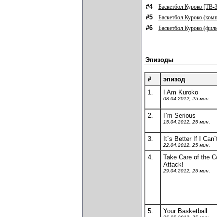
#4
Баскетбол Куроко [ТВ-3
#5
Баскетбол Куроко (ком
#6
Баскетбол Куроко (фил
Эпизоды
#
эпизод
1.
I Am Kuroko
08.04.2012, 25 мин.
2.
I`m Serious
15.04.2012, 25 мин.
3.
It`s Better If I Can
22.04.2012, 25 мин.
4.
Take Care of the C
Attack!
29.04.2012, 25 мин.
5.
Your Basketball