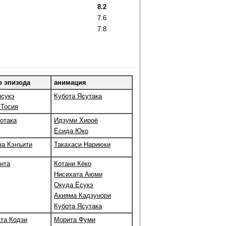
8.2
7.6
7.8
р эпизода
анимация
нсукэ
Кубота Ясутака
 Тосия
отака
Идзуми Хироё
Ёсида Юко
а Кэнъити
Такахаси Нариюки
нта
Котани Кёко
Нисихата Аюми
Окуда Ёсукэ
Акияма Кадзунори
Кубота Ясутака
та Кодзи
Морита Фуми