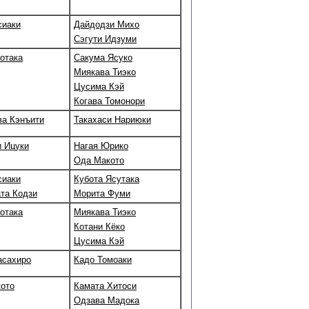
сиаки
Дайдодзи Михо
Сэгути Идзуми
отака
Сакума Ясуко
Миякава Тиэко
Цусима Кэй
Когава Томонори
а Кэнъити
Такахаси Нариюки
 Ицуки
Нагая Юрико
Ода Макото
сиаки
Кубота Ясутака
та Кодзи
Морита Фуми
отака
Миякава Тиэко
Котани Кёко
Цусима Кэй
асахиро
Кадо Томоаки
ото
Камата Хитоси
Одзава Мадока