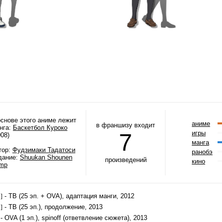
основе этого аниме лежит
аниме
в франшизу входит
нга:
Баскетбол Куроко
7
игры
008)
манга
тор:
Фудзимаки Тадатоси
ранобэ
дание:
Shuukan Shounen
произведений
кино
mp
- ТВ (25 эп. + OVA), адаптация манги, 2012
]
- ТВ (25 эп.), продолжение, 2013
]
- OVA (1 эп.), spinoff (ответвление сюжета), 2013