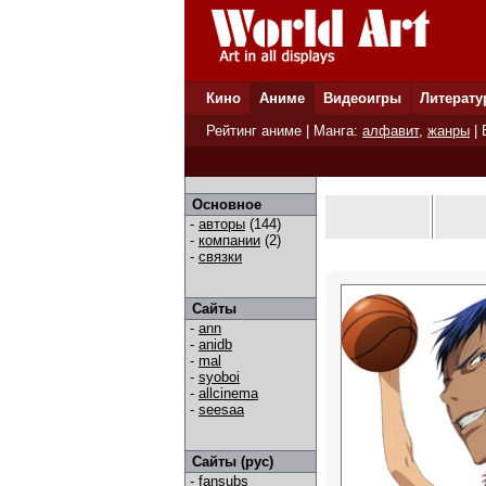
Кино
Аниме
Видеоигры
Литерату
Рейтинг аниме
| Манга:
алфавит
,
жанры
|
Основное
-
авторы
(144)
-
компании
(2)
-
связки
Сайты
-
ann
-
anidb
-
mal
-
syoboi
-
allcinema
-
seesaa
Сайты (рус)
-
fansubs