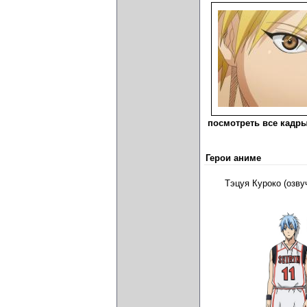
посмотреть все кадры
Герои аниме
Тэцуя Куроко (озв