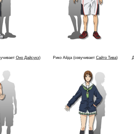
вучивает
Оно Дайсукэ
)
Рико Айда (озвучивает
Сайто Тива
)