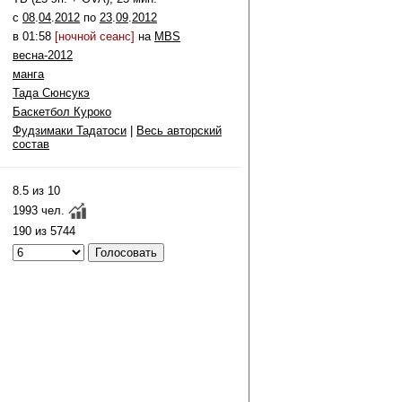
c
08
.
04
.
2012
по
23
.
09
.
2012
в 01:58
[ночной сеанс]
на
MBS
весна-2012
манга
Тада Сюнсукэ
Баскетбол Куроко
Фудзимаки Тадатоси
|
Весь авторский
состав
8.5 из 10
1993 чел.
190 из 5744