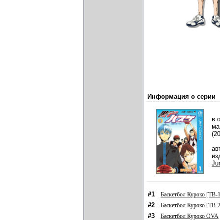
Информация о серии
в 
ма
(2
ав
из
Ju
#1
Баскетбол Куроко [ТВ-1
#2
Баскетбол Куроко [ТВ-2
#3
Баскетбол Куроко OVA