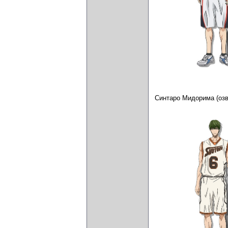
Синтаро Мидорима (оз