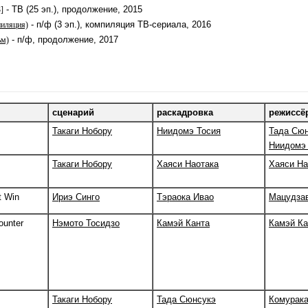
- ТВ (25 эп.), продолжение, 2015
]
- п/ф (3 эп.), компиляция ТВ-сериала, 2016
пиляция)
- п/ф, продолжение, 2017
ьм)
сценарий
раскадровка
режиссё
Такаги Нобору
Ниидомэ Тосия
Тада Сю
Ниидомэ
Такаги Нобору
Хаяси Наотака
Хаяси На
`t Win
Ириэ Синго
Тэраока Ивао
Мацудзав
ounter
Нэмото Тосидзо
Камэй Канта
Камэй Ка
Такаги Нобору
Тада Сюнсукэ
Комурака