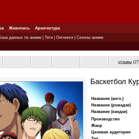
ра
Живопись
Архитектура
База данных по аниме
|
Теги
|
Онгоинги
|
Сезоны аниме
отзывы
(27
Баскетбол Кур
Название (англ.)
Название (ромадзи)
Название (кандзи)
Производство
Жанр
Целевая аудитория
Тип