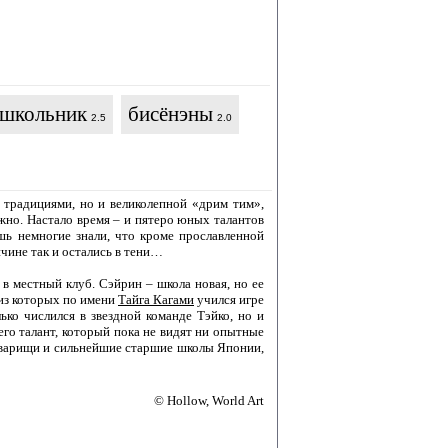
школьник
бисёнэны
2.5
2.0
 традициями, но и великолепной «дрим тим»,
ожно. Настало время – и пятеро юных талантов
шь немногие знали, что кроме прославленной
ичине так и остались в тени…
в местный клуб. Сэйрин – школа новая, но ее
 из которых по имени
Тайга Кагами
учился игре
ько числился в звездной команде Тэйко, но и
его талант, который пока не видят ни опытные
товарищи и сильнейшие старшие школы Японии,
© Hollow, World Art