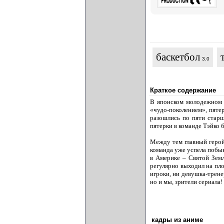
баскетбол
3.0
Краткое содержание
В японском молодежном б
«чудо-поколением», пятер
разошлись по пяти старш
пятерки в команде Тэйко 
Между тем главный геро
команда уже успела побыв
в Америке – Святой Земл
регулярно выходил на пло
игроки, ни девушка-трен
но и мы, зрители сериала!
кадры из аниме