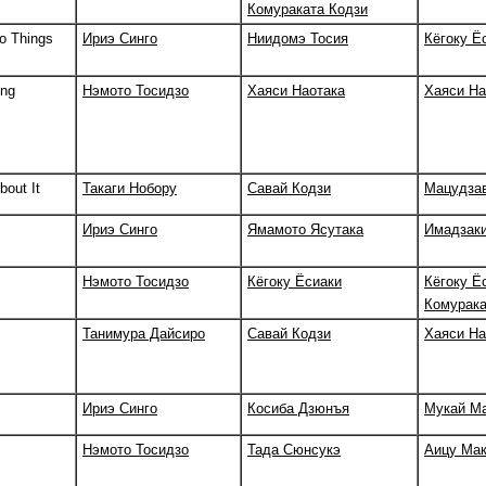
Комураката Кодзи
o Things
Ириэ Синго
Ниидомэ Тосия
Кёгоку Ё
ing
Нэмото Тосидзо
Хаяси Наотака
Хаяси На
bout It
Такаги Нобору
Савай Кодзи
Мацудзав
Ириэ Синго
Ямамото Ясутака
Имадзаки
Нэмото Тосидзо
Кёгоку Ёсиаки
Кёгоку Ё
Комурака
Танимура Дайсиро
Савай Кодзи
Хаяси На
Ириэ Синго
Косиба Дзюнъя
Мукай М
Нэмото Тосидзо
Тада Сюнсукэ
Аицу Мак