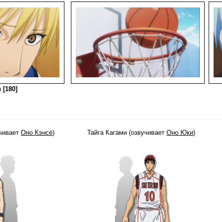
 [180]
учивает
Оно Кэнсё
)
Тайга Кагами (озвучивает
Оно Юки
)