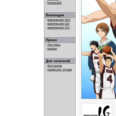
-
kinopoisk
Википедия
-
википедия (en)
-
википедия (ja)
-
википедия (ru)
Промо
-
постеры
-
кадры
Для читателей
-
болталка
-
написать отзыв