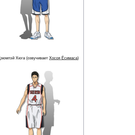
Дзюмпэй Хюга (озвучивает
Хосоя Ёсимаса
)