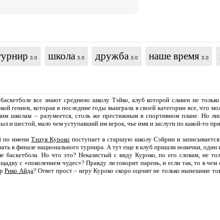
турнир
школа
дружба
наше время
3.0
3.0
3.0
3.0
аскетболе все знают среднюю школу Тэйко, клуб которой славен не только
кой гениев, которая в последние годы выиграла в своей категории все, что м
им школам – разумеется, столь же престижным в спортивном плане. Но ли
был и шестой, мало чем уступавший им игрок, чье имя и заслуги по какой-то пр
й по имени
Тэцуя Куроко
поступает в старшую школу Сэйрин и записывается 
ать в финале национального турнира. А тут еще в клуб пришли новички, один
е баскетбола. Но что это? Неказистый с виду Куроко, по его словам, не тол
щадку с «поколением чудес»? Правду ли говорит парень, и если так, то в чем 
ер
Рико Айда
? Ответ прост – игру Куроко скоро оценят не только нынешние 