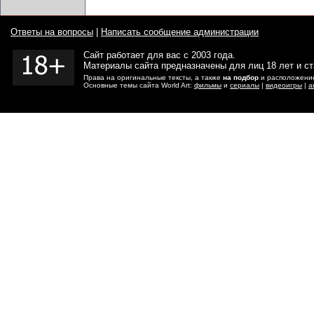
Ответы на вопросы
|
Написать сообщение администрации
Сайт работает для вас с 2003 года.
Материалы сайта предназначены для лиц 18 лет и с
Права на оригинальные тексты, а также
на подбор
и расположение
Основные темы сайта World Art:
фильмы
и
сериалы
|
видеоигры
|
а