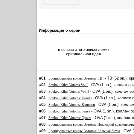
Информация о серии
в основе этого аниме лежит
оригинальная идея
#01
- ТВ (52 эп.), о
Бронированные воины Вотомы [ТВ]
#02
- OVA (1 эп.), коллаж ор
Soukou Kihei Votoms Vol.I
#03
- OVA (1 эп.), коллаж о
Soukou Kihei Votoms Vol.II
#04
- OVA (1 эп.), коллаж 
Soukou Kihei Votoms: Uoodo
#05
- OVA (1 эп.), колла
Soukou Kihei Votoms: Kummen
#06
- OVA (1 эп.), коллаж 
Soukou Kihei Votoms: Sansa
#07
- OVA (1 эп.), коллаж 
Soukou Kihei Votoms: Quaint
#08
Бронированные воины Вотомы: Последний красноплечи
#09
- OVA (
Бронированные воины Вотомы: Большая битва