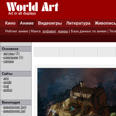
Кино
Аниме
Видеоигры
Литература
Живопис
Рейтинг аниме
| Манга:
алфавит
,
жанры
|
База данных по аниме
|
Теги
Основное
-
авторы
(1)
-
компании
(1)
-
связки
Сайты
-
ann
-
anidb
-
mal
-
anilist
Википедия
-
википедия (en)
-
википедия (ja)