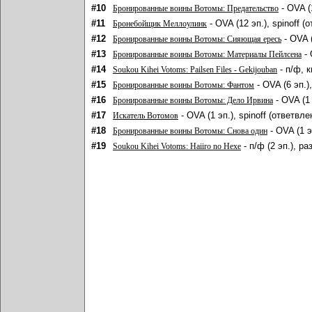
#10
- OVA (
Бронированные воины Вотомы: Предательство
#11
- OVA (12 эп.), spinoff 
Бронебойщик Меллоулинк
#12
- OVA 
Бронированные воины Вотомы: Сияющая ересь
#13
- 
Бронированные воины Вотомы: Материалы Пейлсена
#14
- п/ф, 
Soukou Kihei Votoms: Pailsen Files - Gekijouban
#15
- OVA (6 эп.
Бронированные воины Вотомы: Фантом
#16
- OVA (1 
Бронированные воины Вотомы: Дело Ирвина
#17
- OVA (1 эп.), spinoff (ответвл
Искатель Вотомов
#18
- OVA (1 э
Бронированные воины Вотомы: Снова один
#19
- п/ф (2 эп.), р
Soukou Kihei Votoms: Haiiro no Hexe