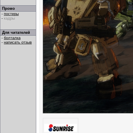
Промо
-
постеры
-
кадры
Для читателей
-
болталка
-
написать отзыв