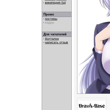
-
википедия (ja)
Промо
-
постеры
-
кадры
Для читателей
-
болталка
-
написать отзыв