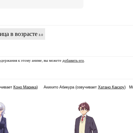
ица в возрасте
3.0
содержания к этому аниме, вы можете
добавить его
.
учивает
Коно Марика
)
Акихито Абикура (озвучивает
Хатано Какэру
)
М