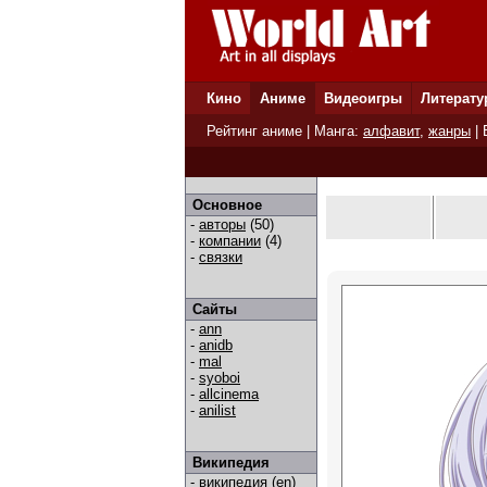
Кино
Аниме
Видеоигры
Литерату
Рейтинг аниме
| Манга:
алфавит
,
жанры
|
Основное
-
авторы
(50)
-
компании
(4)
-
связки
Сайты
-
ann
-
anidb
-
mal
-
syoboi
-
allcinema
-
anilist
Википедия
-
википедия (en)