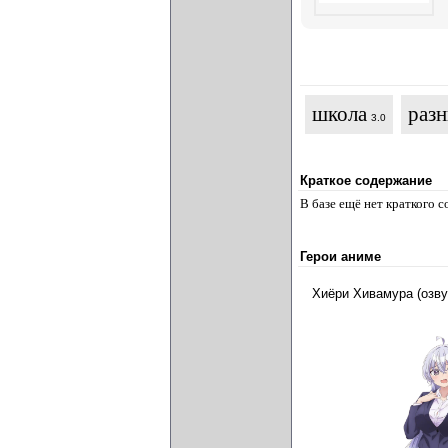
школа
разн
3.0
Краткое содержание
В базе ещё нет краткого 
Герои аниме
Хиёри Хивамура (озв