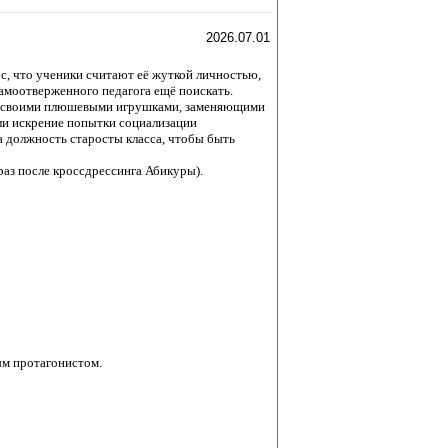
2026.07.01
с, что ученики считают её жуткой личностью,
самоотверженного педагога ещё поискать.
ред своими плюшевыми игрушками, заменяющими
или искрение попытки социализации
на должность старосты класса, чтобы быть
 раз после кроссдрессинга Абикуры).
ым протагонистом.