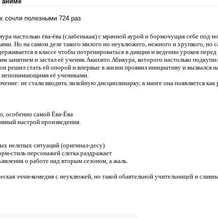
 аниме
их сочли полезными 724 раз
ра настолько ёва-ёва (слабенькая) с мрачной аурой и бормочущая себе под но
ми. Но на самом деле такого милого но неуклюжего, нежного и хрупкого, но 
адерживается в классе чтобы потренироваться в дикции и ведении уроков пе
тим занятием и застал её ученик Акихито Абикура, которого настолько подкуп
 он решил стать ей опорой и впервые в жизни проявил инициативу и вызвался 
и непонимающими её учениками.
ючение: не стали вводить лилейную дисциплинарку, в манге она появляется как
йю, особенно самой Ёва-Ёва
ивный настрой произведения.
ых нелепых ситуаций (оригинал-десу)
орм-стиль персонажей слегка раздражает
ъявления о работе над вторым сезоном, а жаль.
еская эччи-комедия с неуклюжей, но такой обаятельной учительницей и славн