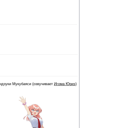
идзуки Мукубаяси (озвучивает
Игома Юриэ
)