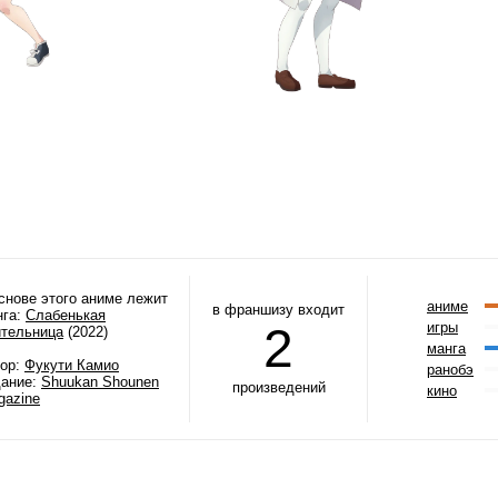
снове этого аниме лежит
аниме
в франшизу входит
нга:
Слабенькая
2
игры
ительница
(2022)
манга
тор:
Фукути Камио
ранобэ
дание:
Shuukan Shounen
произведений
кино
gazine