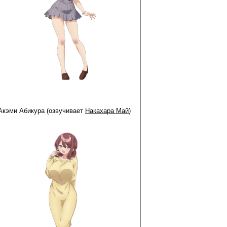
Акэми Абикура (озвучивает
Накахара Май
)