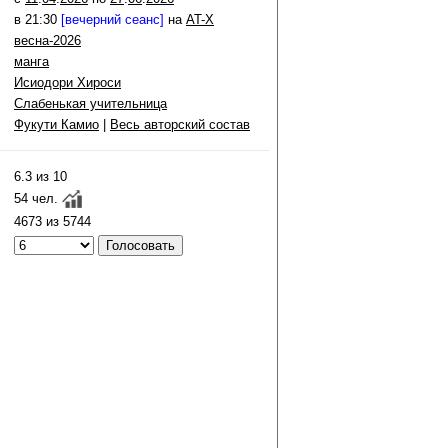
в 21:30
[вечерний сеанс]
на
AT-X
весна-2026
манга
Исиодори Хироси
Слабенькая учительница
Фукути Камио
|
Весь авторский состав
6.3 из 10
54 чел.
4673 из 5744