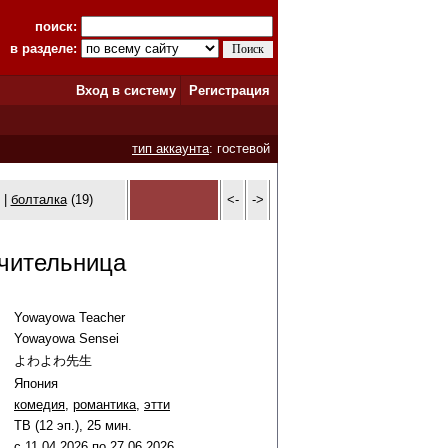
поиск:
в разделе:
Вход в систему
Регистрация
тип аккаунта
: гостевой
 |
болталка
(19)
<-
->
чительница
Yowayowa Teacher
Yowayowa Sensei
よわよわ先生
Япония
комедия
,
романтика
,
этти
ТВ (12 эп.), 25 мин.
c
11
.
04
.
2026
по
27
.
06
.
2026