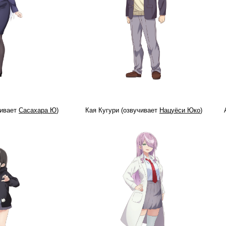
чивает
Сасахара Ю
)
Кая Кугури (озвучивает
Нацуёси Юко
)