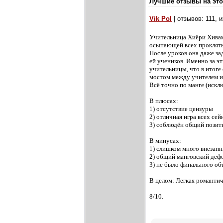
Лучшие отзывы на это
Vik Pol
| отзывов: 111, 
Учительница Хиёри Хиваму
осыпающей всех проклятья
После уроков она даже з
ей учеников. Именно за э
учительницы, что в итоге
мостом между учителем 
Всё точно по манге (искл
В плюсах:
1) отсутствие цензуры
2) отличная игра всех се
3) соблюдён общий позит
В минусах:
1) слишком много внезапн
2) общий манговский деф
3) не было финального об
В целом: Легкая романтич
8/10.