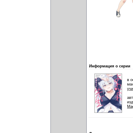
Информация о серии
в о
ма
уч
ав
из
Ma