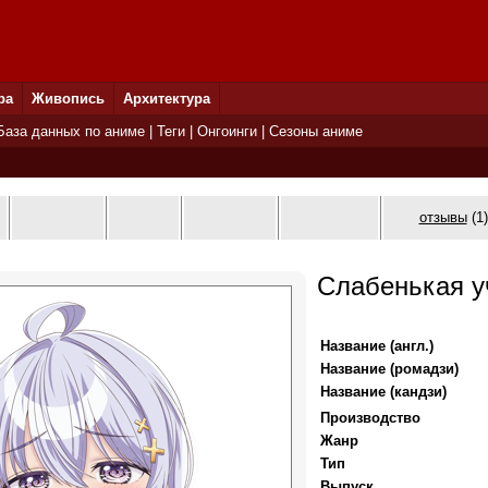
ра
Живопись
Архитектура
База данных по аниме
|
Теги
|
Онгоинги
|
Сезоны аниме
отзывы
(1)
Слабенькая у
Название (англ.)
Название (ромадзи)
Название (кандзи)
Производство
Жанр
Тип
Выпуск