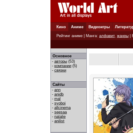
Кино
Аниме
Видеоигры
Литерату
Рейтинг аниме
| Манга:
алфавит
,
жанры
|
Основное
-
авторы
(53)
-
компании
(5)
-
связки
Сайты
-
ann
-
anidb
-
mal
-
syoboi
-
allcinema
-
seesaa
-
natalie
-
anilist