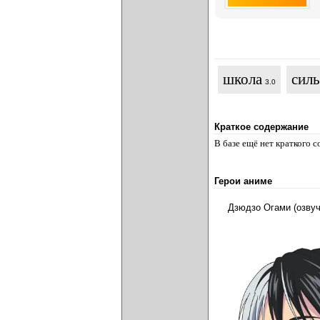
школа
сил
3.0
Краткое содержание
В базе ещё нет краткого 
Герои аниме
Дзюдзо Огами (озву