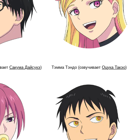
ивает
Сакума Дайсукэ
)
Тэмма Тэндо (озвучивает
Оцука Такэо
)