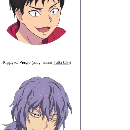
Кадзума Риндо (озвучивает
Тиба Сёя
)