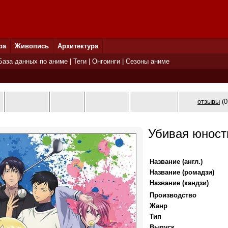
ра
Живопись
Архитектура
База данных по аниме
|
Теги
|
Онгоинги
|
Сезоны аниме
отзывы
(0
Убивая юность
Название (англ.)
Название (ромадзи)
Название (кандзи)
Производство
Жанр
Тип
Выпуск