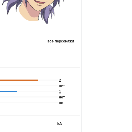
все персонажи
2
нет
1
нет
нет
6.5