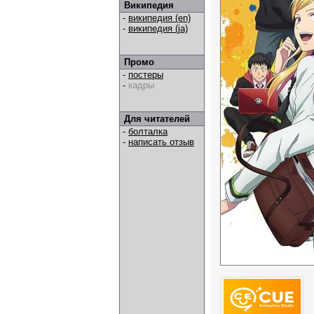
Википедия
-
википедия (en)
-
википедия (ja)
Промо
-
постеры
-
кадры
Для читателей
-
болталка
-
написать отзыв