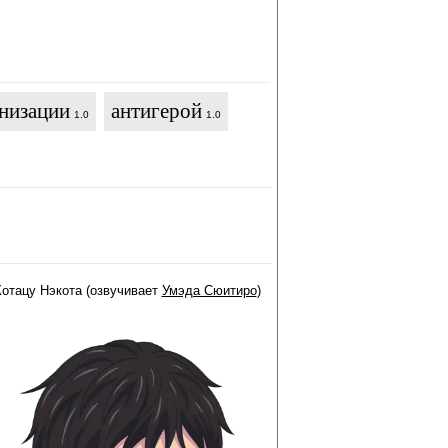
низации
антигерой
1.0
1.0
Котацу Нэкота (озвучивает
Умэда Сюитиро
)