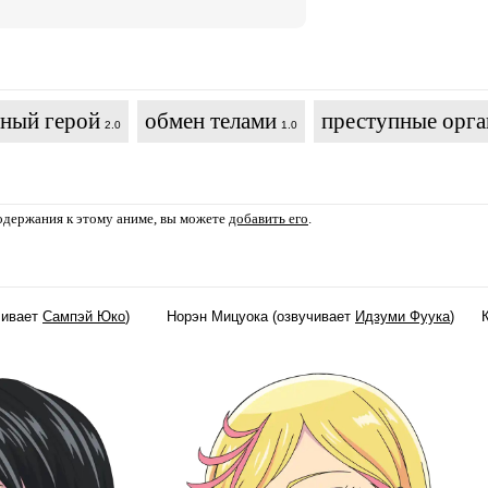
ьный герой
обмен телами
преступные орга
2.0
1.0
содержания к этому аниме, вы можете
добавить его
.
чивает
Сампэй Юко
)
Норэн Мицуока (озвучивает
Идзуми Фуука
)