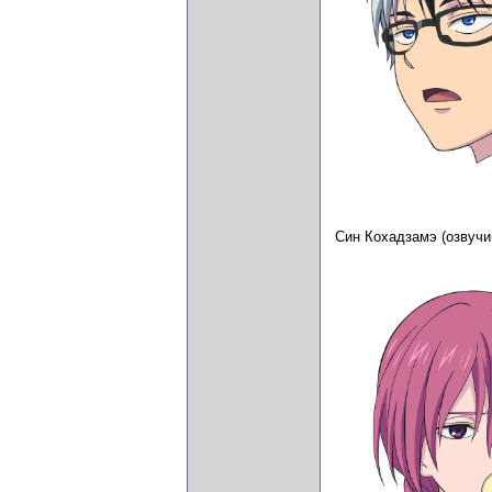
Син Кохадзамэ (озвуч