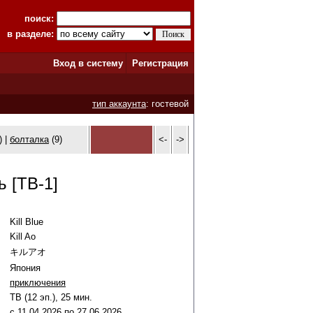
поиск:
в разделе:
Вход в систему
Регистрация
тип аккаунта
: гостевой
) |
болталка
(9)
<-
->
 [ТВ-1]
Kill Blue
Kill Ao
キルアオ
Япония
приключения
ТВ (12 эп.), 25 мин.
c
11
.
04
.
2026
по
27
.
06
.
2026