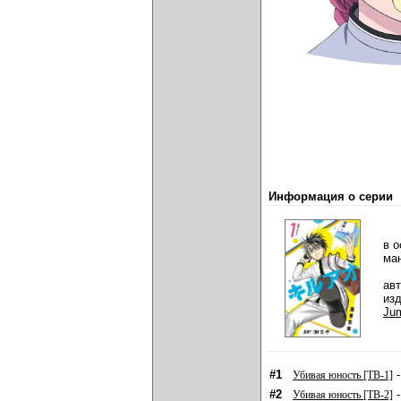
Информация о серии
в о
ма
ав
из
Ju
#1
-
Убивая юность [ТВ-1]
#2
-
Убивая юность [ТВ-2]