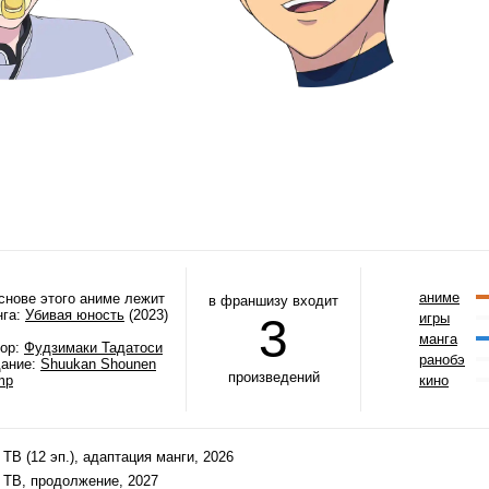
аниме
снове этого аниме лежит
в франшизу входит
нга:
Убивая юность
(2023)
3
игры
манга
тор:
Фудзимаки Тадатоси
ранобэ
дание:
Shuukan Shounen
произведений
mp
кино
 ТВ (12 эп.), адаптация манги, 2026
 ТВ, продолжение, 2027