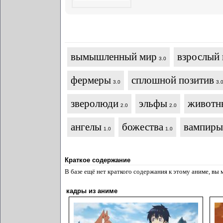
вымышленный мир
взрослый 
3.0
фермеры
сплошной позитив
3.0
3.
зверолюди
эльфы
животн
2.0
2.0
ангелы
божества
вампиры
1.0
1.0
Краткое содержание
В базе ещё нет краткого содержания к этому аниме, вы
кадры из аниме