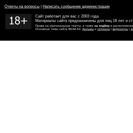
Ответы на вопросы
|
Написать сообщение администрации
Сайт работает для вас с 2003 года.
Материалы сайта предназначены для лиц 18 лет и с
Права на оригинальные тексты, а также
на подбор
и расположение
Основные темы сайта World Art:
фильмы
и
сериалы
|
видеоигры
|
а