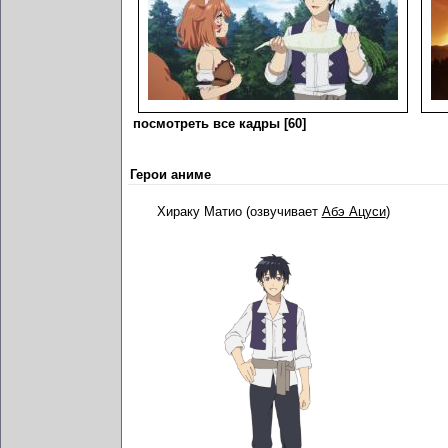
посмотреть все кадры [60]
Герои аниме
Хираку Матио (озвучивает
Абэ Ацуси
)