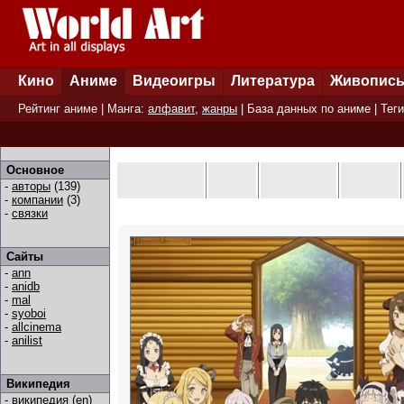
Кино
Аниме
Видеоигры
Литература
Живопис
Рейтинг аниме
| Манга:
алфавит
,
жанры
|
База данных по аниме
|
Теги
Основное
-
авторы
(139)
-
компании
(3)
-
связки
Сайты
-
ann
-
anidb
-
mal
-
syoboi
-
allcinema
-
anilist
Википедия
-
википедия (en)