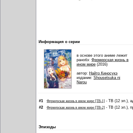
Информация о серии
в основе этого аниме лежит
ранобэ:
Фермерская жизнь в
ином мире
(2016)
автор:
Найто Киносукэ
издание:
Shousetsuka ni
Narou
#1
- ТВ (12 эп.), 
Фермерская жизнь в ином мире [ТВ-1]
#2
- ТВ (12 эп.), 
Фермерская жизнь в ином мире [ТВ-2]
Эпизоды