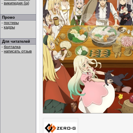
-
википедия (ja)
Промо
-
постеры
-
кадры
Для читателей
-
болталка
-
написать отзыв