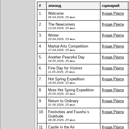
#
эпизод
сценарий
1.
Welcome
Курая Рёити
06.04.2026, 25 мин.
2.
The Newcomers
Курая Рёити
13.04.2026, 25 мин.
3.
Winter
Курая Рёити
20.04.2026, 25 мин.
4.
Martial Arts Competition
Курая Рёити
27.04.2026, 25 мин.
5.
Another Peaceful Day
Курая Рёити
04.05.2026, 25 мин.
6.
Fine Day for Visitors
Курая Рёити
11.05.2026, 25 мин.
7.
Hot Spring Expedition
Курая Рёити
18.05.2026, 25 мин.
8.
More Hot Spring Expedition
Курая Рёити
25.05.2026, 25 мин.
9.
Return to Ordinary
Курая Рёити
01.06.2026, 25 мин.
10.
Festivities and Fuushu`s
Курая Рёити
Gratitude
08.06.2026, 25 мин.
11.
Castle in the Air
Курая Рёити