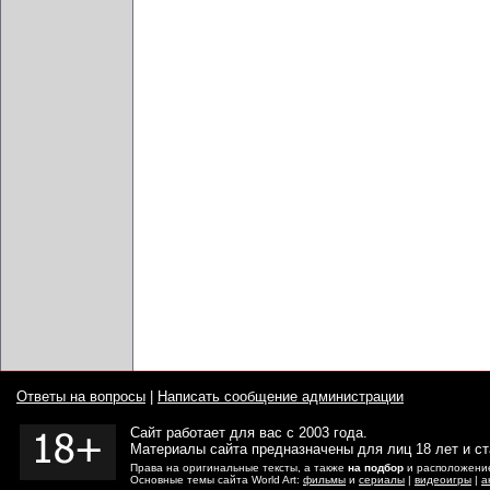
Ответы на вопросы
|
Написать сообщение администрации
Сайт работает для вас с 2003 года.
Материалы сайта предназначены для лиц 18 лет и с
Права на оригинальные тексты, а также
на подбор
и расположение
Основные темы сайта World Art:
фильмы
и
сериалы
|
видеоигры
|
а