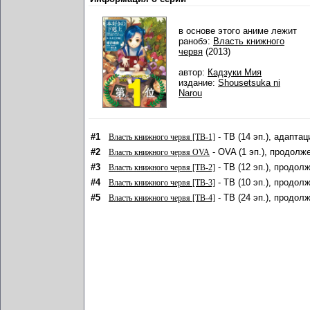
в основе этого аниме лежит
ранобэ:
Власть книжного
червя
(2013)
автор:
Кадзуки Мия
издание:
Shousetsuka ni
Narou
#1
- ТВ (14 эп.), адаптац
Власть книжного червя [ТВ-1]
#2
- OVA (1 эп.), продолж
Власть книжного червя OVA
#3
- ТВ (12 эп.), продол
Власть книжного червя [ТВ-2]
#4
- ТВ (10 эп.), продол
Власть книжного червя [ТВ-3]
#5
- ТВ (24 эп.), продол
Власть книжного червя [ТВ-4]