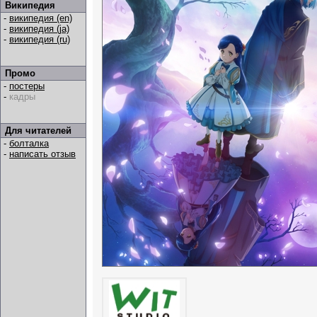
Википедия
-
википедия (en)
-
википедия (ja)
-
википедия (ru)
Промо
-
постеры
-
кадры
Для читателей
-
болталка
-
написать отзыв