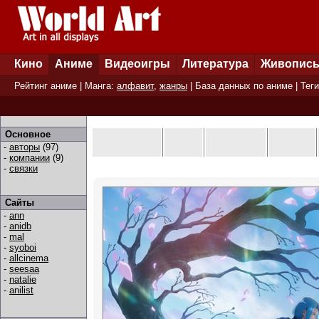
Кино
Аниме
Видеоигры
Литература
Живопис
Рейтинг аниме
| Манга:
алфавит
,
жанры
|
База данных по аниме
|
Теги
Основное
-
авторы
(97)
-
компании
(9)
-
связки
Сайты
-
ann
-
anidb
-
mal
-
syoboi
-
allcinema
-
seesaa
-
natalie
-
anilist