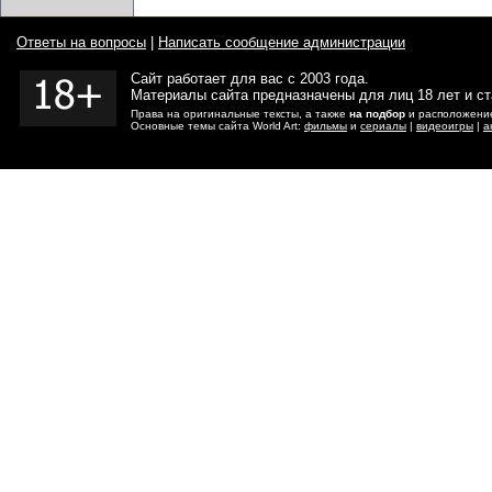
Ответы на вопросы
|
Написать сообщение администрации
Сайт работает для вас с 2003 года.
Материалы сайта предназначены для лиц 18 лет и с
Права на оригинальные тексты, а также
на подбор
и расположение
Основные темы сайта World Art:
фильмы
и
сериалы
|
видеоигры
|
а