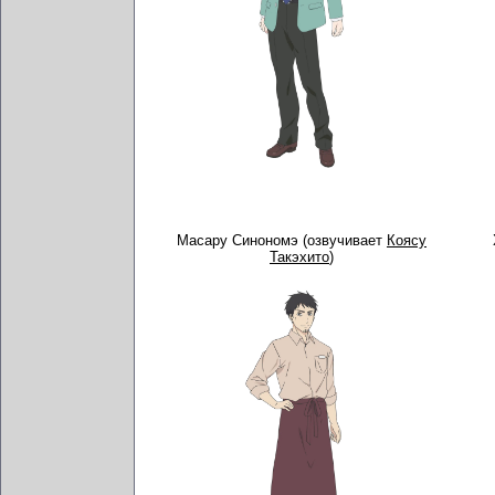
Масару Синономэ (озвучивает
Коясу
Такэхито
)