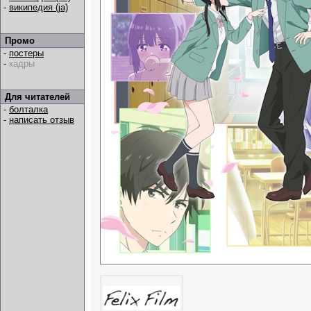
-
википедия (ja)
Промо
-
постеры
-
кадры
Для читателей
-
болталка
-
написать отзыв