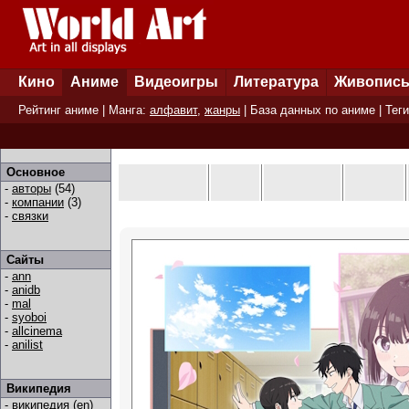
Кино
Аниме
Видеоигры
Литература
Живопис
Рейтинг аниме
| Манга:
алфавит
,
жанры
|
База данных по аниме
|
Теги
Основное
-
авторы
(54)
-
компании
(3)
-
связки
Сайты
-
ann
-
anidb
-
mal
-
syoboi
-
allcinema
-
anilist
Википедия
-
википедия (en)