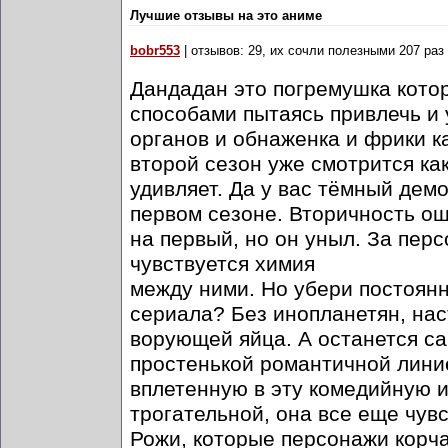
Лучшие отзывы на это аниме
bobr553
| отзывов: 29, их сочли полезными 207 раз
Дандадан это погремушка кото
способами пытаясь привлечь и
органов и обнаженка и фрики к
второй сезон уже смотрится ка
удивляет. Да у вас тёмный демо
первом сезоне. Вторичность ощ
на первый, но он уныл. За пе
чувствуется химия
между ними. Но убери постоянн
сериала? Без инопланетян, нас
ворующей яйца. А останется с
простенькой романтичной лини
вплетенную в эту комедийную и
трогательной, она все еще чув
Рожи, которые персонажи корча