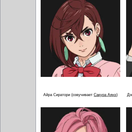
Айра Сиратори (озвучивает
Сакура Аянэ
)
Дз