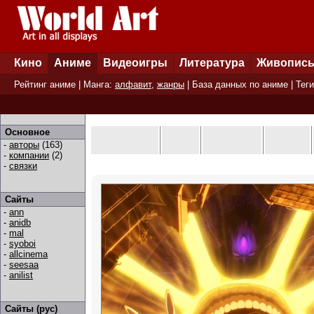
Кино
Аниме
Видеоигры
Литература
Живопис
Рейтинг аниме
| Манга:
алфавит
,
жанры
|
База данных по аниме
|
Теги
Основное
-
авторы
(163)
-
компании
(2)
-
связки
Сайты
-
ann
-
anidb
-
mal
-
syoboi
-
allcinema
-
seesaa
-
anilist
Сайты (рус)