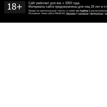
Сайт работает для вас с 2003 года.
Материалы сайта предназначены для лиц 18 лет и с
Права на оригинальные тексты, а также
на подбор
и расположение
Основные темы сайта World Art:
фильмы
и
сериалы
|
видеоигры
|
а