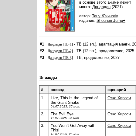
в основе этого аниме лежит
манга:
Дандадан
(2021)
автор:
Тацу Юкинобу
издание:
Shounen Jump+
#1
- ТВ (12 эп.), адаптация манги, 2
Дандадан [ТВ-1]
#2
- ТВ (12 эп.), продолжение, 2025
Дандадан [ТВ-2]
#3
- ТВ, продолжение, 2027
Дандадан [ТВ-3]
Эпизоды
#
эпизод
сценарий
1.
Like, This Is the Legend of
Сэко Хироси
the Giant Snake
04.07.2025, 25 мин.
2.
The Evil Eye
Сэко Хироси
11.07.2025, 25 мин.
3.
You Won`t Get Away with
Сэко Хироси
This!
18.07.2025, 25 мин.