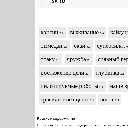
хэнсин
выживание
кайдан
3.0
3.0
оммёдзи
ёкаи
суперсила
3.0
3.0
3.0
отаку
дружба
сильный ге
2.8
2.8
достижение цели
глубинка
2.7
2.3
пилотируемые роботы
наше в
2.0
трагические сцены
ангст
0.2
0.2
Краткое содержание
В базе ещё нет краткого содержания к этому аниме, вы