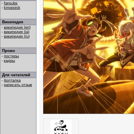
-
fansubs
-
kinopoisk
Википедия
-
википедия (en)
-
википедия (ja)
-
википедия (ru)
Промо
-
постеры
-
кадры
Для читателей
-
болталка
-
написать отзыв