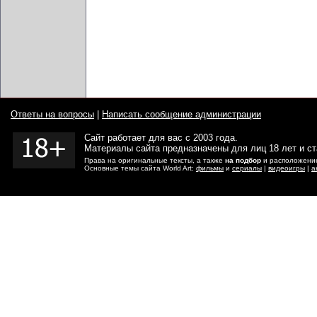
Ответы на вопросы
|
Написать сообщение администрации
Сайт работает для вас с 2003 года.
Материалы сайта предназначены для лиц 18 лет и с
Права на оригинальные тексты, а также
на подбор
и расположение
Основные темы сайта World Art:
фильмы
и
сериалы
|
видеоигры
|
а