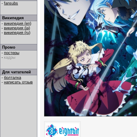
-
fansubs
Википедия
-
википедия (en)
-
википедия (ja)
-
википедия (ru)
Промо
-
постеры
-
кадры
Для читателей
-
болталка
-
написать отзыв