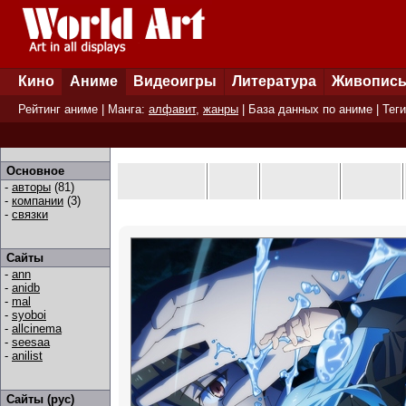
Кино
Аниме
Видеоигры
Литература
Живопис
Рейтинг аниме
| Манга:
алфавит
,
жанры
|
База данных по аниме
|
Теги
Основное
-
авторы
(81)
-
компании
(3)
-
связки
Сайты
-
ann
-
anidb
-
mal
-
syoboi
-
allcinema
-
seesaa
-
anilist
Сайты (рус)