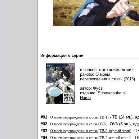
Информация о серии
в основе этого аниме лежит
ранобэ:
О моём
перерождении в слизь
(2013)
автор:
Фусэ
издание:
Shousetsuka ni
Narou
#01
- ТВ (24 эп.), 
О моём перерождении в слизь [ТВ-1]
#02
- OVA (5 эп.), а
О моём перерождении в слизь OVA
#03
- Т
О моём перерождении в слизь [ТВ-2, первый сезон]
#04
- ТВ
О моём перерождении в слизь [ТВ-2, второй сезон]