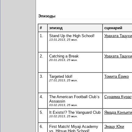
Эпизоды
#
эпизод
сценарий
1.
Stand Up the High School!
Урахата Тацухи
13.01.2013, 25 мин.
2.
Catching a Break
Урахата Тацухи
20.01.2013, 25 мин.
3.
Targeted Idol!
Томита Ёрико
27.01.2013, 25 мин.
4.
The American Football Club`s
Сунаяма Кура
Assassin
03.02.2013, 25 мин.
5.
It Exists!? The Vanguard Club
Ямада Кэнъити
10.02.2013, 25 мин.
6.
First Match! Miyaji Academy
Энацу Юки
vs. Hitsue High School!