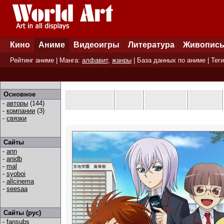
Кино
Аниме
Видеоигры
Литература
Живопис
Рейтинг аниме
| Манга:
алфавит
,
жанры
|
База данных по аниме
|
Теги
Основное
-
авторы
(144)
-
компании
(3)
-
связки
Сайты
-
ann
-
anidb
-
mal
-
syoboi
-
allcinema
-
seesaa
Сайты (рус)
-
fansubs