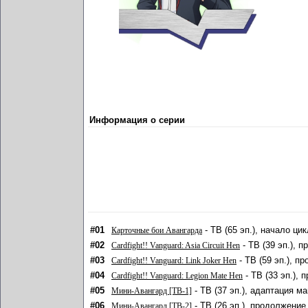
Информация о серии
#01
- ТВ (65 эп.), начало цик
Карточные бои Авангарда
#02
- ТВ (39 эп.), 
Cardfight!! Vanguard: Asia Circuit Hen
#03
- ТВ (59 эп.), п
Cardfight!! Vanguard: Link Joker Hen
#04
- ТВ (33 эп.), 
Cardfight!! Vanguard: Legion Mate Hen
#05
- ТВ (37 эп.), адаптация ма
Мини-Авангард [ТВ-1]
#06
- ТВ (26 эп.), продолжение
Мини-Авангард [ТВ-2]