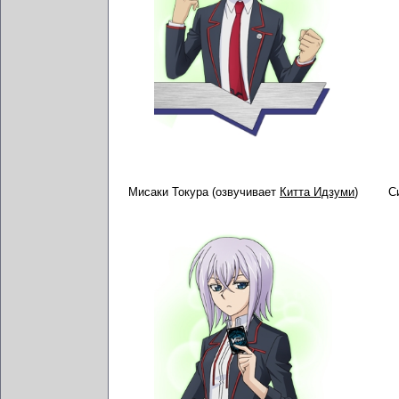
Мисаки Токура (озвучивает
Китта Идзуми
)
С