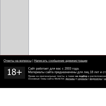
Ответы на вопросы
|
Написать сообщение администрации
Сайт работает для вас с 2003 года.
Материалы сайта предназначены для лиц 18 лет и с
Права на оригинальные тексты, а также
на подбор
и расположение
Основные темы сайта World Art:
фильмы
и
сериалы
|
видеоигры
|
а