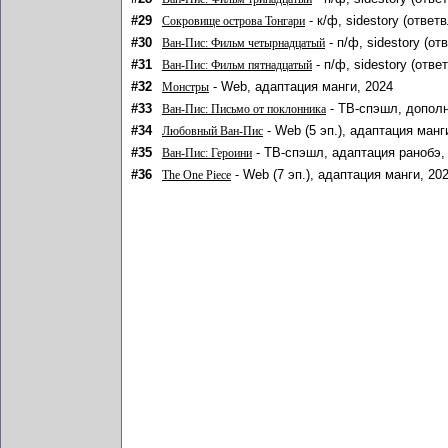
#29
- к/ф, sidestory (отве
Сокровище острова Тонгари
#30
- п/ф, sidestory (о
Ван-Пис: Фильм четырнадцатый
#31
- п/ф, sidestory (отв
Ван-Пис: Фильм пятнадцатый
#32
- Web, адаптация манги, 2024
Монстры
#33
- ТВ-спэшл, дополн
Ван-Пис: Письмо от поклонника
#34
- Web (5 эп.), адаптация манг
Любовный Ван-Пис
#35
- ТВ-спэшл, адаптация ранобэ,
Ван-Пис: Героини
#36
- Web (7 эп.), адаптация манги, 20
The One Piece