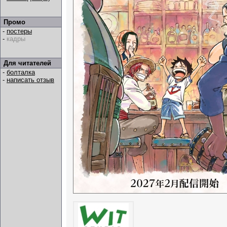
Промо
-
постеры
-
кадры
Для читателей
-
болталка
-
написать отзыв