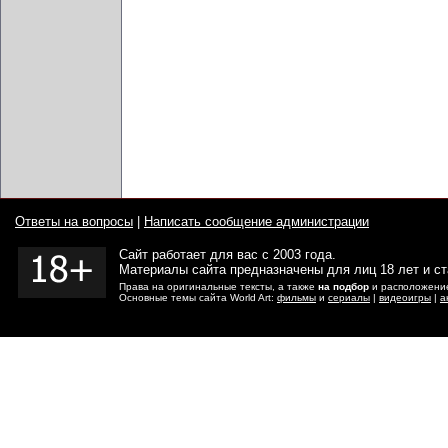
Ответы на вопросы
|
Написать сообщение администрации
Сайт работает для вас с 2003 года.
Материалы сайта предназначены для лиц 18 лет и с
Права на оригинальные тексты, а также
на подбор
и расположение
Основные темы сайта World Art:
фильмы
и
сериалы
|
видеоигры
|
а