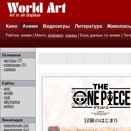
Кино
Аниме
Видеоигры
Литература
Живопис
Рейтинг аниме
| Манга:
алфавит
,
жанры
|
База данных по аниме
|
Теги
Основное
-
авторы
(2)
-
компании
(1)
-
связки
Сайты
-
ann
-
anidb
-
mal
-
allcinema
-
anilist
Википедия
-
википедия (ja)
-
википедия (ru)