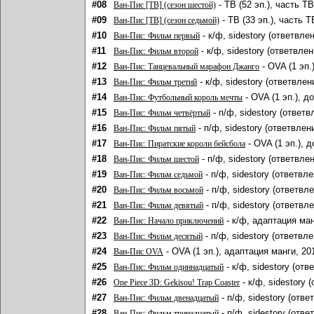
#08
- ТВ (52 эп.), часть Т
Ван-Пис [ТВ] (сезон шестой)
#09
- ТВ (33 эп.), часть 
Ван-Пис [ТВ] (сезон седьмой)
#10
- к/ф, sidestory (ответвле
Ван-Пис: Фильм первый
#11
- к/ф, sidestory (ответвле
Ван-Пис: Фильм второй
#12
- OVA (1 эп.
Ван-Пис: Танцевальный марафон Джанго
#13
- к/ф, sidestory (ответвле
Ван-Пис: Фильм третий
#14
- OVA (1 эп.), д
Ван-Пис: Футбольный король мечты
#15
- п/ф, sidestory (ответ
Ван-Пис: Фильм четвёртый
#16
- п/ф, sidestory (ответвлен
Ван-Пис: Фильм пятый
#17
- OVA (1 эп.), 
Ван-Пис: Пиратские короли бейсбола
#18
- п/ф, sidestory (ответвле
Ван-Пис: Фильм шестой
#19
- п/ф, sidestory (ответвл
Ван-Пис: Фильм седьмой
#20
- п/ф, sidestory (ответвл
Ван-Пис: Фильм восьмой
#21
- п/ф, sidestory (ответвл
Ван-Пис: Фильм девятый
#22
- к/ф, адаптация ман
Ван-Пис: Начало приключений
#23
- п/ф, sidestory (ответвл
Ван-Пис: Фильм десятый
#24
- OVA (1 эп.), адаптация манги, 20
Ван-Пис OVA
#25
- к/ф, sidestory (от
Ван-Пис: Фильм одиннадцатый
#26
- к/ф, sidestory 
One Piece 3D: Gekisou! Trap Coaster
#27
- п/ф, sidestory (отв
Ван-Пис: Фильм двенадцатый
#28
- п/ф, sidestory (отв
Ван-Пис: Фильм тринадцатый