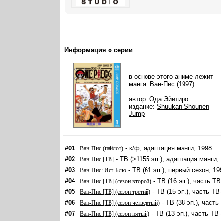
Информация о серии
в основе этого аниме лежит
манга:
Ван-Пис
(1997)
автор:
Ода Эйитиро
издание:
Shuukan Shounen
Jump
#01
- к/ф, адаптация манги, 1998
Ван-Пис (пайлот)
#02
- ТВ (>1155 эп.), адаптация манги,
Ван-Пис [ТВ]
#03
- ТВ (61 эп.), первый сезон, 19
Ван-Пис: Ист-Блю
#04
- ТВ (16 эп.), часть Т
Ван-Пис [ТВ] (сезон второй)
#05
- ТВ (15 эп.), часть ТВ
Ван-Пис [ТВ] (сезон третий)
#06
- ТВ (38 эп.), част
Ван-Пис [ТВ] (сезон четвёртый)
#07
- ТВ (13 эп.), часть ТВ
Ван-Пис [ТВ] (сезон пятый)