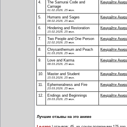
4.
The Samurai Code and
Киндайти Акир
Carnage
01.02.2026, 25 мин.
5.
Humans and Sages
Киндайти Акир
08.02.2026, 25 мин.
6.
Hindering and Restoration
Киндайти Акир
15.02.2026, 25 мин.
7.
Two People and One Person
Киндайти Акир
22.02.2026, 25 мин.
8.
Chrysanthemum and Peach
Киндайти Акир
01.03.2026, 25 мин.
9.
Love and Karma
Киндайти Акир
08.03.2026, 25 мин.
10.
Master and Student
Киндайти Акир
15.03.2026, 25 мин.
11.
Ephemeralness and Fire
Киндайти Акир
23.03.2026, 25 мин.
12.
Endings and Beginnings
Киндайти Акир
29.03.2026, 25 мин.
Лучшие отзывы на это аниме
Le-sang
| отзывов: 45, их сочли полезными 175 раз