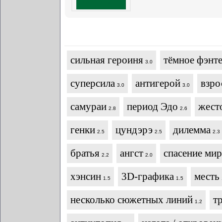
сильная героиня
тёмное фэнт
3.0
суперсила
антигерой
взро
3.0
3.0
самураи
период Эдо
жест
2.8
2.6
генки
цундэрэ
дилемма
2.5
2.5
2.3
братья
ангст
спасение мир
2.2
2.0
хэнсин
3D-графика
месть
1.5
1.5
несколько сюжетных линий
т
1.2