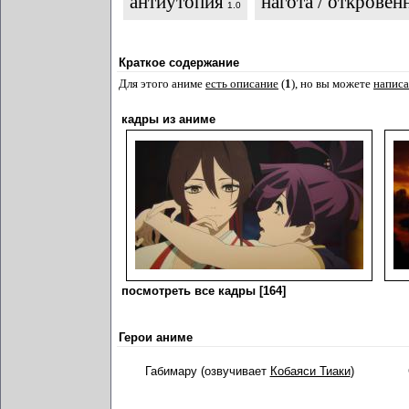
антиутопия
нагота / открове
1.0
Краткое содержание
Для этого аниме
есть описание
(
1
), но вы можете
написа
кадры из аниме
посмотреть все кадры [164]
Герои аниме
Габимару (озвучивает
Кобаяси Тиаки
)