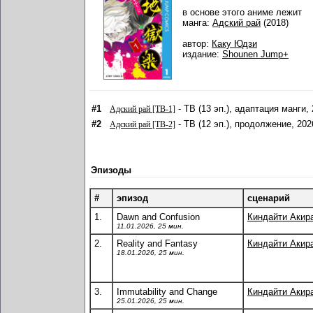
в основе этого аниме лежит
манга:
Адский рай
(2018)
автор:
Каку Юдзи
издание:
Shounen Jump+
#1
- ТВ (13 эп.), адаптация манги,
Адский рай [ТВ-1]
#2
- ТВ (12 эп.), продолжение, 202
Адский рай [ТВ-2]
Эпизоды
#
эпизод
сценарий
1.
Dawn and Confusion
Киндайти Акир
11.01.2026, 25 мин.
2.
Reality and Fantasy
Киндайти Акир
18.01.2026, 25 мин.
3.
Immutability and Change
Киндайти Акир
25.01.2026, 25 мин.