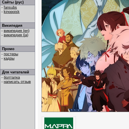
Сайты (рус)
-
fansubs
-
kinopoisk
Википедия
-
википедия (en)
-
википедия (ja)
Промо
-
постеры
-
кадры
Для читателей
-
болталка
-
написать отзыв