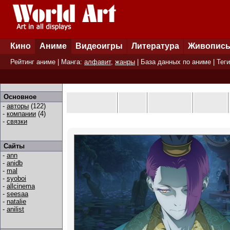
Кино
Аниме
Видеоигры
Литература
Живопис
Рейтинг аниме
| Манга:
алфавит
,
жанры
|
База данных по аниме
|
Теги
Основное
-
авторы
(122)
-
компании
(4)
-
связки
Сайты
-
ann
-
anidb
-
mal
-
syoboi
-
allcinema
-
seesaa
-
natalie
-
anilist