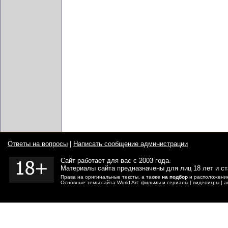
Ответы на вопросы
|
Написать сообщение администрации
Сайт работает для вас с 2003 года.
Материалы сайта предназначены для лиц 18 лет и с
Права на оригинальные тексты, а также
на подбор
и расположение
Основные темы сайта World Art:
фильмы
и
сериалы
|
видеоигры
|
а