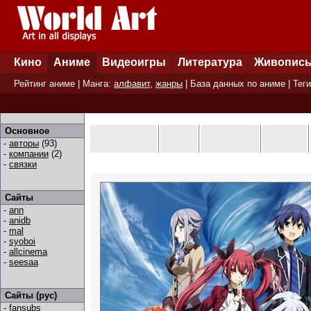
Кино
Аниме
Видеоигры
Литература
Живопис
Рейтинг аниме
| Манга:
алфавит
,
жанры
|
База данных по аниме
|
Теги
Основное
-
авторы
(93)
-
компании
(2)
-
связки
Сайты
-
ann
-
anidb
-
mal
-
syoboi
-
allcinema
-
seesaa
Сайты (рус)
-
fansubs