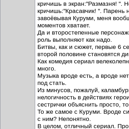
кричишь в экран:"Размазня! ". 
кричишь:"Красавчик! ". Парень 
завоёвывая Куруми, меня вообщ
моментов хватает.
Да и второстепенные персонажи
роль выполняют как надо.
Битвы, как и сюжет, первые 6 с
второй половине становятся д
Как комедия сериал велеколепны
много.
Музыка вроде есть, а вроде нет
под стать.
Из минусов, пожалуй, каламбур
нелогичность в действиях герои
сестрички объяснить просто, т
То же самое с Куруми. Вроде с
с ним? Непонятно.
В целом, отличный сериал. Пр