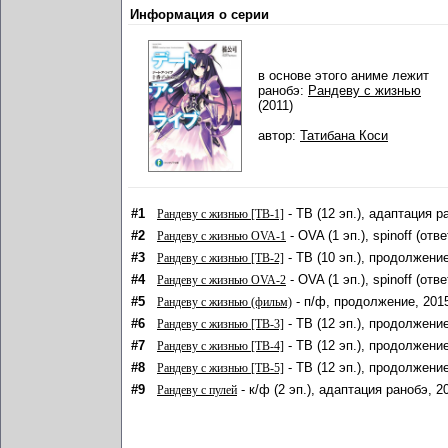
Информация о серии
в основе этого аниме лежит
ранобэ:
Рандеву с жизнью
(2011)
автор:
Татибана Коси
#1
- ТВ (12 эп.), адаптация р
Рандеву с жизнью [ТВ-1]
#2
- OVA (1 эп.), spinoff (от
Рандеву с жизнью OVA-1
#3
- ТВ (10 эп.), продолжени
Рандеву с жизнью [ТВ-2]
#4
- OVA (1 эп.), spinoff (от
Рандеву с жизнью OVA-2
#5
- п/ф, продолжение, 201
Рандеву с жизнью (фильм)
#6
- ТВ (12 эп.), продолжени
Рандеву с жизнью [ТВ-3]
#7
- ТВ (12 эп.), продолжени
Рандеву с жизнью [ТВ-4]
#8
- ТВ (12 эп.), продолжени
Рандеву с жизнью [ТВ-5]
#9
- к/ф (2 эп.), адаптация ранобэ, 2
Рандеву с пулей