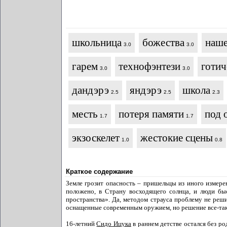
школьница
божества
наше
3.0
3.0
гарем
технофэнтези
готич
3.0
3.0
дандэрэ
яндэрэ
школа
2.5
2.5
2.3
месть
потеря памяти
под 
1.7
1.7
экзоскелет
жестокие сцены
1.0
0.8
Краткое содержание
Земле грозит опасность – пришельцы из иного измере
положено, в Страну восходящего солнца, и люди бы
пространства». Да, методом страуса проблему не реши
оснащенные современным оружием, но решение все-таки
16-летний
Сидо Ицука
в раннем детстве остался без р