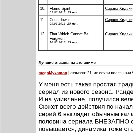
10.
Flame Spirit
Сиранэ Хидэки
02.06.2013, 25 мин.
11.
Countdown
Сиранэ Хидэки
09.06.2013, 25 мин.
12.
That Which Cannot Be
Сиранэ Хидэки
Forgiven
16.06.2013, 25 мин.
Лучшие отзывы на это аниме
megoMyxomop
| отзывов: 21, их сочли полезными 
У меня есть такая простая тр
сериал из нового сезона. Ранд
И на удивление, получился ве
Сюжет всего действия по начал
серий 6 выглядит обычным кал
половина сериала ВНЕЗАПНО ст
повышается, динамика тоже ста