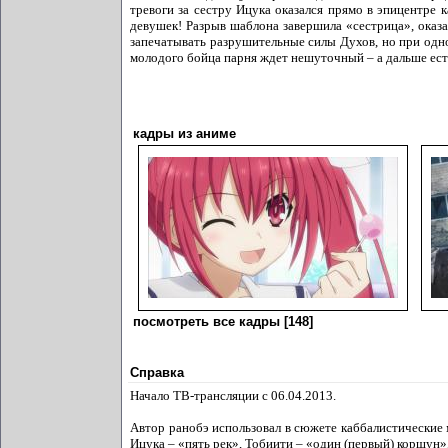
тревоги за сестру Ицука оказался прямо в эпицентре
девушек! Разрыв шаблона завершила «сестрица», оказ
запечатывать разрушительные силы Духов, но при одно
молодого бойца парня ждет нешуточный – а дальше ест
кадры из аниме
посмотреть все кадры [148]
Справка
Начало ТВ-трансляции с 06.04.2013.
Автор ранобэ использовал в сюжете каббалистические 
Ицука – «пять рек», Тобиити – «один (первый) коршун»,