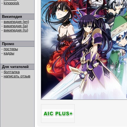
-
kinopoisk
Википедия
-
википедия (en)
-
википедия (ja)
-
википедия (ru)
Промо
-
постеры
-
кадры
Для читателей
-
болталка
-
написать отзыв