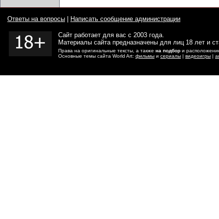
Ответы на вопросы
|
Написать сообщение администрации
Сайт работает для вас с 2003 года.
Материалы сайта предназначены для лиц 18 лет и с
Права на оригинальные тексты, а также
на подбор
и расположение
Основные темы сайта World Art:
фильмы
и
сериалы
|
видеоигры
|
а