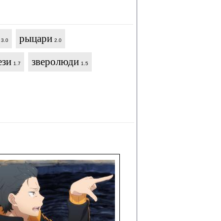
рыцари
3.0
2.0
ези
зверолюди
1.7
1.5