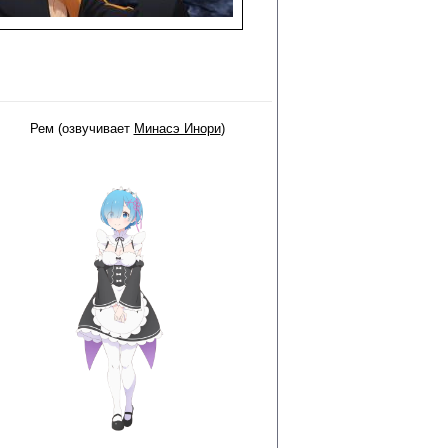
Рем (озвучивает
Минасэ Инори
)