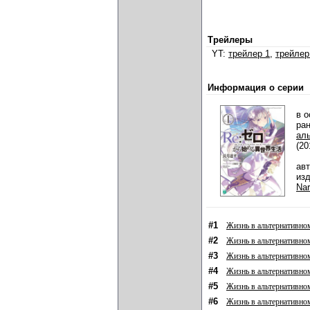
Трейлеры
YT:
трейлер 1
,
трейлер
Информация о серии
в о
ра
ал
(20
ав
из
Na
#1
Жизнь в альтернативном
#2
Жизнь в альтернативно
#3
Жизнь в альтернативном
#4
Жизнь в альтернативном
#5
Жизнь в альтернативном
#6
Жизнь в альтернативном