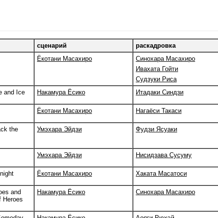
сценарий
раскадровка
Ёкотани Масахиро
Синохара Масахиро
Ивахата Гойти
Судзуки Риса
e and Ice
Накамура Ёсико
Итадаки Синдзи
Ёкотани Масахиро
Нагаёси Такаси
ck the
Умэхара Эйдзи
Фудзи Ясуаки
Умэхара Эйдзи
Нисидзава Сусуму
night
Ёкотани Масахиро
Хаката Масатоси
oes and
Накамура Ёсико
Синохара Масахиро
f Heroes
 Someday
Накамура Ёсико
Аояги Рюхэй