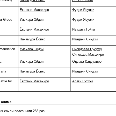
Ёкотани Масахиро
Фудзи Ясуаки
er Greed
Умэхара Эйдзи
Фудзи Ясуаки
e
Ёкотани Масахиро
Ивахата Гойти
Накамура Ёсико
Итадаки Синдзи
mendation
Умэхара Эйдзи
Нисидзава Сусуму
Синохара Масахиро
a
Умэхара Эйдзи
Одзава Кадзухиро
arty
Накамура Ёсико
Итадаки Синдзи
attle for
Ёкотани Масахиро
Аояги Рюхэй
 аниме
 их сочли полезными 288 раз