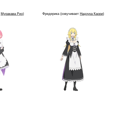
т
Муракава Риэ
)
Фредерика (озвучивает
Надзука Каори
)