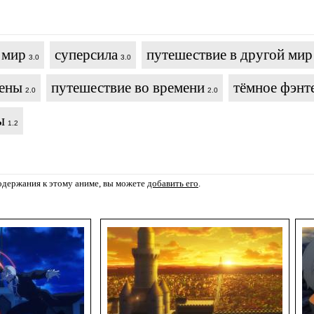
 мир
суперсила
путешествие в другой мир
3.0
3.0
цены
путешествие во времени
тёмное фэнт
2.0
2.0
ы
1.2
содержания к этому аниме, вы можете
добавить его
.