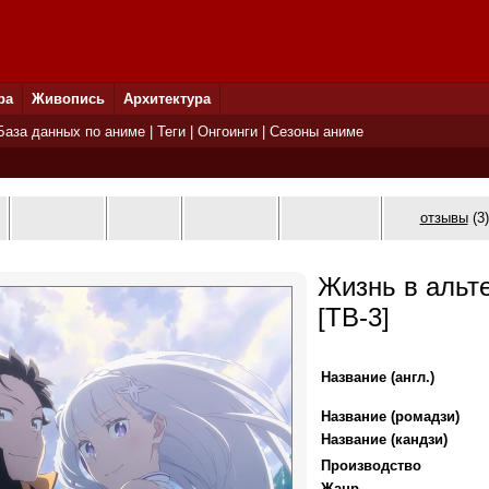
ра
Живопись
Архитектура
База данных по аниме
|
Теги
|
Онгоинги
|
Сезоны аниме
отзывы
(3)
Жизнь в альт
[ТВ-3]
Название (англ.)
Название (ромадзи)
Название (кандзи)
Производство
Жанр