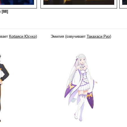
 [88]
ивает
Кобаяси Юсукэ
)
Эмилия (озвучивает
Такахаси Риэ
)