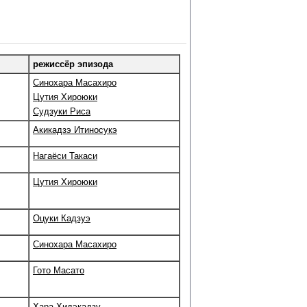
режиссёр эпизода
Синохара Масахиро
Цутия Хироюки
Судзуки Риса
Акикадзэ Итиносукэ
Нагаёси Такаси
Цутия Хироюки
Оцуки Кадзуэ
Синохара Масахиро
Гото Масато
Хара Хидэкадзу