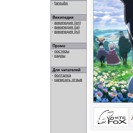
-
fansubs
Википедия
-
википедия (en)
-
википедия (ja)
-
википедия (ru)
Промо
-
постеры
-
кадры
Для читателей
-
болталка
-
написать отзыв