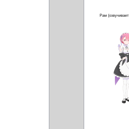
Рам (озвучивае