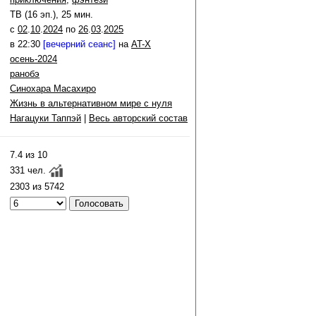
ТВ (16 эп.), 25 мин.
c
02
.
10
.
2024
по
26
.
03
.
2025
в 22:30
[вечерний сеанс]
на
AT-X
осень-2024
ранобэ
Синохара Масахиро
Жизнь в альтернативном мире с нуля
Нагацуки Таппэй
|
Весь авторский состав
7.4 из 10
331 чел.
2303 из 5742