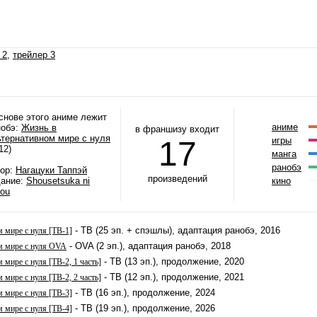
 2
,
трейлер 3
снове этого аниме лежит
аниме
нобэ:
Жизнь в
в франшизу входит
ьтернативном мире с нуля
17
игры
12)
манга
ранобэ
тор:
Нагацуки Таппэй
произведений
дание:
Shousetsuka ni
кино
rou
- ТВ (25 эп. + спэшлы), адаптация ранобэ, 2016
 мире с нуля [ТВ-1]
- OVA (2 эп.), адаптация ранобэ, 2018
м мире с нуля OVA
- ТВ (13 эп.), продолжение, 2020
 мире с нуля [ТВ-2, 1 часть]
- ТВ (12 эп.), продолжение, 2021
 мире с нуля [ТВ-2, 2 часть]
- ТВ (16 эп.), продолжение, 2024
 мире с нуля [ТВ-3]
- ТВ (19 эп.), продолжение, 2026
 мире с нуля [ТВ-4]