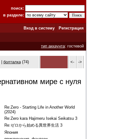
поиск:
в разделе:
Вход в систему
Регистрация
тип аккаунта
: гостевой
 |
болталка
(74)
<-
->
ернативном мире с нуля
Re:Zero - Starting Life in Another World
(2024)
Re:Zero kara Hajimeru Isekai Seikatsu 3
Re:ゼロから始める異世界生活 3
Япония
приключения
,
фэнтези