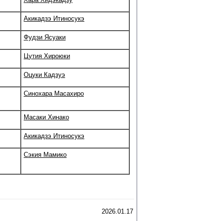
Акикадзэ Итиносукэ
Фудзи Ясуаки
Цутия Хироюки
Оцуки Кадзуэ
Синохара Масахиро
Масаки Хинако
Акикадзэ Итиносукэ
Сэкия Мамико
2026.01.17