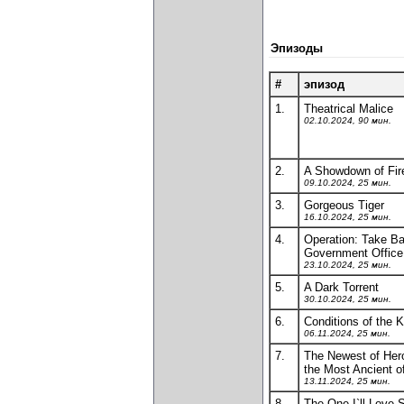
Эпизоды
#
эпизод
1.
Theatrical Malice
02.10.2024, 90 мин.
2.
A Showdown of Fir
09.10.2024, 25 мин.
3.
Gorgeous Tiger
16.10.2024, 25 мин.
4.
Operation: Take Ba
Government Office
23.10.2024, 25 мин.
5.
A Dark Torrent
30.10.2024, 25 мин.
6.
Conditions of the K
06.11.2024, 25 мин.
7.
The Newest of Her
the Most Ancient o
13.11.2024, 25 мин.
8.
The One I`ll Love