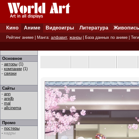
Кино
Аниме
Видеоигры
Литература
Живопис
Рейтинг аниме
| Манга:
алфавит
,
жанры
|
База данных по аниме
|
Теги
Основное
-
авторы
(1)
-
компании
(1)
-
связки
Сайты
-
ann
-
anidb
-
mal
-
allcinema
Промо
-
постеры
-
кадры