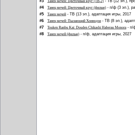
#3
- ТВ (12 эп.), п
Танец мечей: Цветочный круг [ТВ-2]
#4
- п/ф (3 эп.), 
Танец мечей: Цветочный круг (фильм)
#5
- ТВ (13 эп.), адаптация игры, 2017
Танец мечей
#6
- ТВ (8 эп.), адап
Танец мечей: Пылающий Хоннодзи
#7
- п/
Touken Ranbu Kai: Douden Chikashi Haberau Monora
#8
- п/ф, адаптация игры, 2027
Танец мечей (фильм)