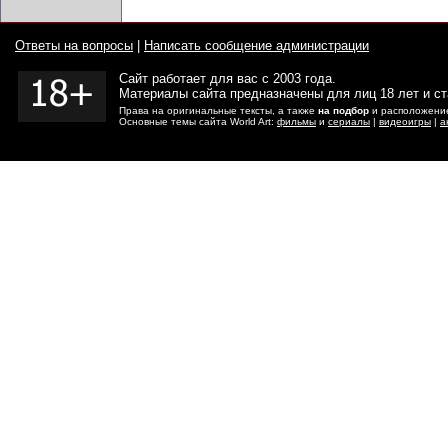
Ответы на вопросы
|
Написать сообщение администрации
Сайт работает для вас с 2003 года.
Материалы сайта предназначены для лиц 18 лет и с
Права на оригинальные тексты, а также
на подбор
и расположение
Основные темы сайта World Art:
фильмы
и
сериалы
|
видеоигры
|
а