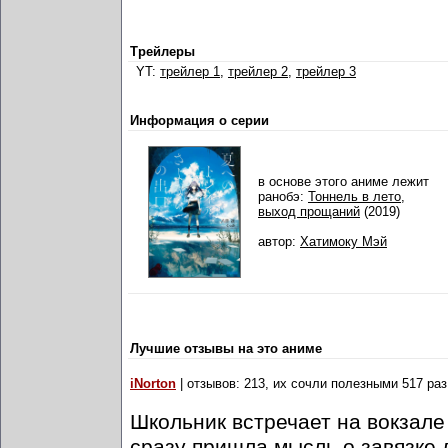
Трейлеры
YT:
трейлер 1
,
трейлер 2
,
трейлер 3
Информация о серии
в основе этого аниме лежит
ранобэ:
Тоннель в лето,
выход прощаний
(2019)
автор:
Хатимоку Мэй
Лучшие отзывы на это аниме
iNorton
| отзывов: 213, их сочли полезными 517 раз
Школьник встречает на вокзале 
сразу пришла мысль о завязке 