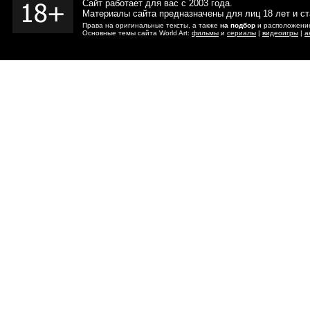
Сайт работает для вас с 2003 года.
Материалы сайта предназначены для лиц 18 лет и с
Права на оригинальные тексты, а также
на подбор
и расположение
Основные темы сайта World Art:
фильмы
и
сериалы
|
видеоигры
|
а