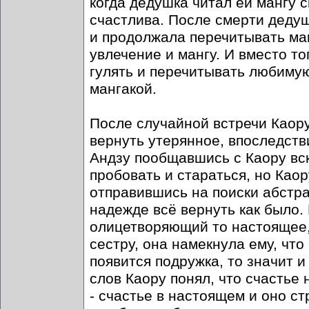
когда дедушка читал ей мангу с
счастлива. После смерти дедуш
и продолжала перечитывать ман
увлечение и мангу. И вместо то
гулять и перечитывать любимую 
мангакой.
После случайной встречи Каору
вернуть утерянное, впоследств
Андзу пообщавшись с Каору вско
пробовать и стараться, но Као
отправившись на поиски абстра
надежде всё вернуть как было.
олицетворяющий то настоящее, 
сестру, она намекнула ему, что
появится подружка, то значит и
слов Каору понял, что счастье
- счастье в настоящем и оно ст