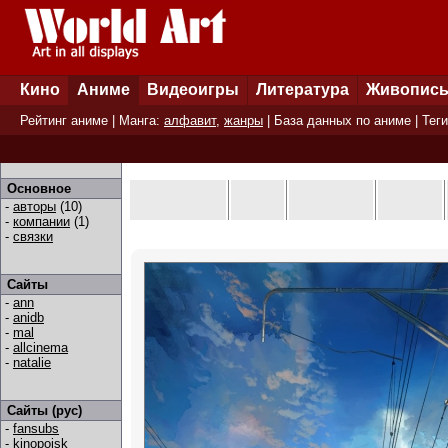
Кино
Аниме
Видеоигры
Литература
Живопис
Рейтинг аниме
| Манга:
алфавит
,
жанры
|
База данных по аниме
|
Теги
Основное
-
авторы
(10)
-
компании
(1)
-
связки
Сайты
-
ann
-
anidb
-
mal
-
allcinema
-
natalie
Сайты (рус)
-
fansubs
-
kinopoisk