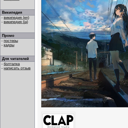
Википедия
-
википедия (en)
-
википедия (ja)
Промо
-
постеры
-
кадры
Для читателей
-
болталка
-
написать отзыв