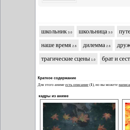
школьник
школьница
пут
3.0
3.0
наше время
дилемма
дру
2.6
2.6
трагические сцены
брат и сес
1.0
Краткое содержание
Для этого аниме
есть описание
(
1
), но вы можете
написа
кадры из аниме